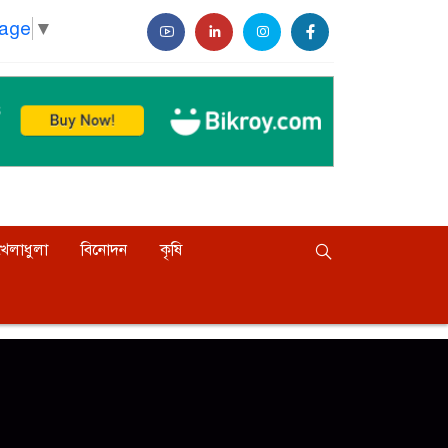
uage
▼
খেলাধুলা
বিনোদন
কৃষি