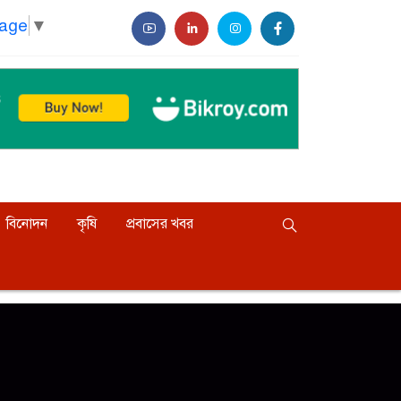
uage
▼
বিনোদন
কৃষি
প্রবাসের খবর