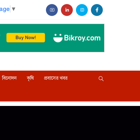
uage
▼
বিনোদন
কৃষি
প্রবাসের খবর