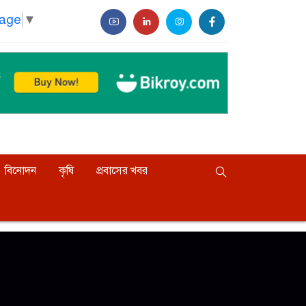
uage
▼
বিনোদন
কৃষি
প্রবাসের খবর