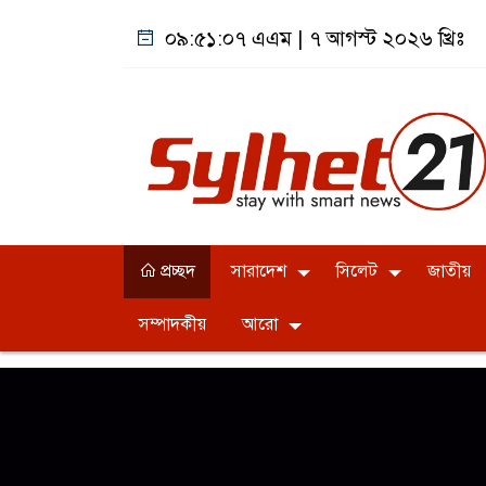
০৯:৫১:০৭ এএম
|
৭ আগস্ট ২০২৬ খ্রিঃ
প্রচ্ছদ
সারাদেশ
সিলেট
জাতীয়
সম্পাদকীয়
আরো