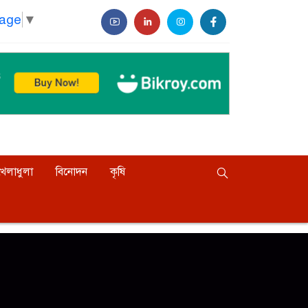
uage
▼
খেলাধুলা
বিনোদন
কৃষি