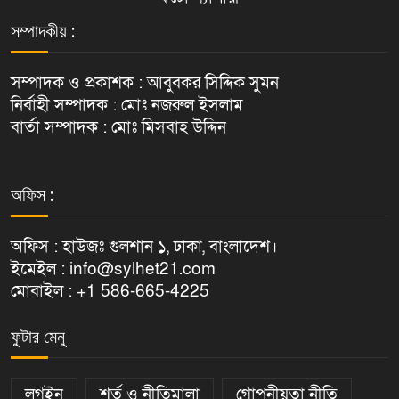
সম্পাদকীয় :
সম্পাদক ও প্রকাশক : আবুবকর সিদ্দিক সুমন
নির্বাহী সম্পাদক : মোঃ নজরুল ইসলাম
বার্তা সম্পাদক : মোঃ মিসবাহ উদ্দিন
অফিস :
অফিস : হাউজঃ গুলশান ১, ঢাকা, বাংলাদেশ।
ইমেইল : info@sylhet21.com
মোবাইল : +1 586-665-4225
ফুটার মেনু
লগইন
শর্ত ও নীতিমালা
গোপনীয়তা নীতি