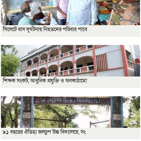
সিলেটে বাস দুর্ঘটনায় নিহতদের পরিবার পাবে
শিক্ষক সংকট, আধুনিক প্রযুক্তি ও অবকাঠামো
৯১ বছরের ঐতিহ্য জলঢুপ উচ্চ বিদ্যালয়ে, সং