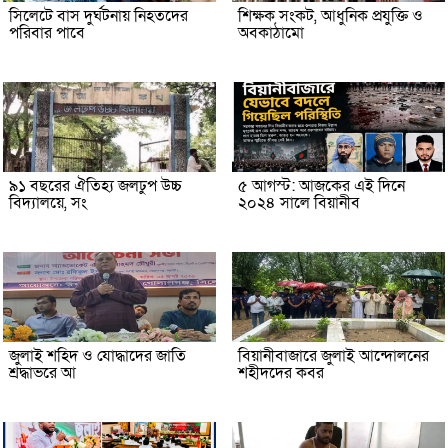
সিলেটে বাস দুর্ঘটনায় নিহতদের
শিক্ষক সংকট, আধুনিক প্রযুক্তি ও
পরিবার পাবে
অবকাঠামো
৯১ বছরের ঐতিহ্য জলঢুপ উচ্চ
৫ আগস্ট: আজকের এই দিনে
বিদ্যালয়ে, সং
২০২৪ সালে বিয়ানীব
জুলাই শহিদ ও যোদ্ধাদের জাতি
বিয়ানীবাজারে জুলাই আন্দোলনের
শ্রদ্ধাভরে আ
শহীদদের কবর