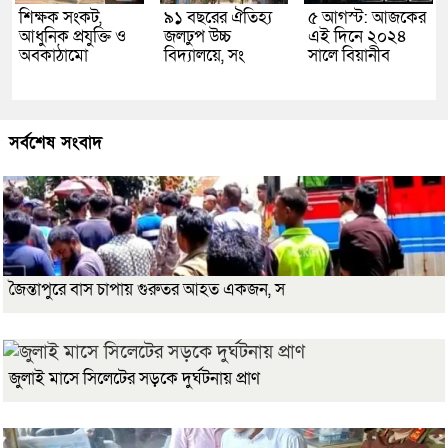
শিক্ষক সংকট,
৯১ বছরের ঐতিহ্য
৫ আগস্ট: আজকের
আধুনিক প্রযুক্তি ও
জলঢুপ উচ্চ
এই দিনে ২০২৪
অবকাঠামো
বিদ্যালয়ে, সং
সালে বিয়ানীব
সর্বশেষ সংবাদ
জৈন্তাপুরে বাস চাপায় গুরুতর আহত একজন, স
জুলাই মাসে সিলেটের সড়কে দুর্ঘটনায় প্রাণ