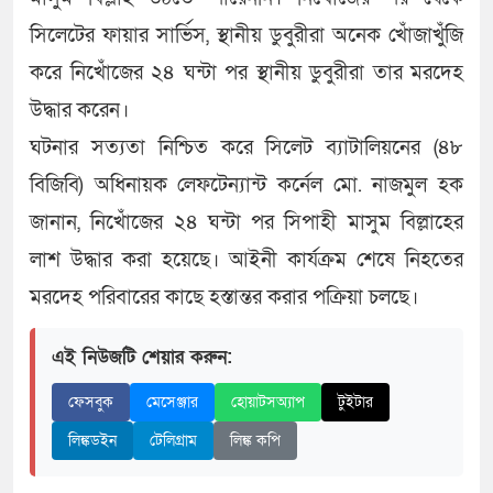
সিলেটের ফায়ার সার্ভিস, স্থানীয় ডুবুরীরা অনেক খোঁজাখুঁজি
করে নিখোঁজের ২৪ ঘন্টা পর স্থানীয় ডুবুরীরা তার মরদেহ
উদ্ধার করেন।
ঘটনার সত্যতা নিশ্চিত করে সিলেট ব্যাটালিয়নের (৪৮
বিজিবি) অধিনায়ক লেফটেন্যান্ট কর্নেল মো. নাজমুল হক
জানান, নিখোঁজের ২৪ ঘন্টা পর সিপাহী মাসুম বিল্লাহের
লাশ উদ্ধার করা হয়েছে। আইনী কার্যক্রম শেষে নিহতের
মরদেহ পরিবারের কাছে হস্তান্তর করার পক্রিয়া চলছে।
এই নিউজটি শেয়ার করুন:
ফেসবুক
মেসেঞ্জার
হোয়াটসঅ্যাপ
টুইটার
লিঙ্কডইন
টেলিগ্রাম
লিঙ্ক কপি