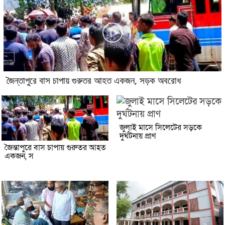
জৈন্তাপুরে বাস চাপায় গুরুতর আহত একজন, সড়ক অবরোধ
জুলাই মাসে সিলেটের সড়কে
দুর্ঘটনায় প্রাণ
জৈন্তাপুরে বাস চাপায় গুরুতর আহত
একজন, স