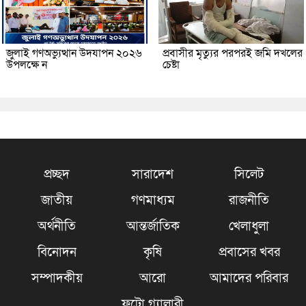
জুলাই গণঅভ্যুত্থান উদযাপন ২০২৬
প্রবাসীর মৃত্যুর পরপরই জমি দখলের
উপলক্ষে ন
চেষ্টা
প্রচ্ছদ
সারাদেশ
সিলেট
জাতীয়
গণমাধ্যম
রাজনীতি
অর্থনীতি
আন্তর্জাতিক
খেলাধুলা
বিনোদন
কৃষি
প্রবাসের খবর
সম্পাদকীয়
আরো
আমাদের পরিবার
ফটো গ্যালারী