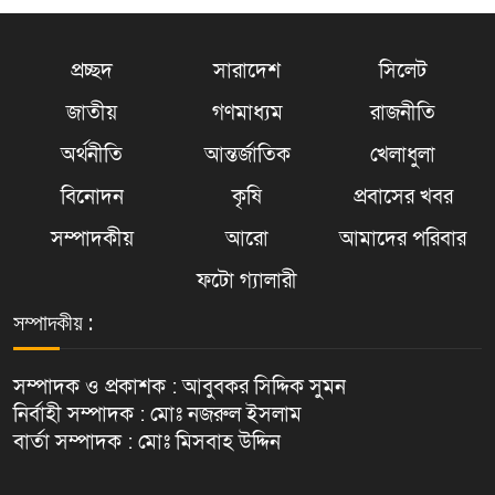
প্রচ্ছদ
সারাদেশ
সিলেট
জাতীয়
গণমাধ্যম
রাজনীতি
অর্থনীতি
আন্তর্জাতিক
খেলাধুলা
বিনোদন
কৃষি
প্রবাসের খবর
সম্পাদকীয়
আরো
আমাদের পরিবার
ফটো গ্যালারী
সম্পাদকীয় :
সম্পাদক ও প্রকাশক : আবুবকর সিদ্দিক সুমন
নির্বাহী সম্পাদক : মোঃ নজরুল ইসলাম
বার্তা সম্পাদক : মোঃ মিসবাহ উদ্দিন