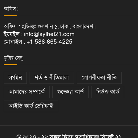
অফিস :
অফিস : হাউজঃ গুলশান ১, ঢাকা, বাংলাদেশ।
ইমেইল : info@sylhet21.com
মোবাইল : +1 586-665-4225
ফুটার মেনু
লগইন
শর্ত ও নীতিমালা
গোপনীয়তা নীতি
আমাদের সম্পর্কে
শুভেচ্ছা কার্ড
নিউজ কার্ড
আইডি কার্ড ভেরিফাই
© ২০২৪ - ২৬ সকল কিছুর স্বত্বাধিকারঃ সিলেট ২১