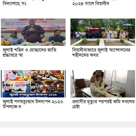
বিদ্যালয়ে, সং
২০২৪ সালে বিয়ানীব
জুলাই শহিদ ও যোদ্ধাদের জাতি
বিয়ানীবাজারে জুলাই আন্দোলনের
শ্রদ্ধাভরে আ
শহীদদের কবর
জুলাই গণঅভ্যুত্থান উদযাপন ২০২৬
প্রবাসীর মৃত্যুর পরপরই জমি দখলের
উপলক্ষে ন
চেষ্টা