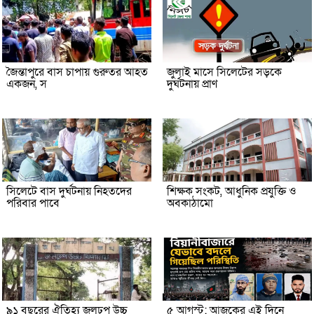
জৈন্তাপুরে বাস চাপায় গুরুতর আহত
জুলাই মাসে সিলেটের সড়কে
একজন, স
দুর্ঘটনায় প্রাণ
সিলেটে বাস দুর্ঘটনায় নিহতদের
শিক্ষক সংকট, আধুনিক প্রযুক্তি ও
পরিবার পাবে
অবকাঠামো
৯১ বছরের ঐতিহ্য জলঢুপ উচ্চ
৫ আগস্ট: আজকের এই দিনে