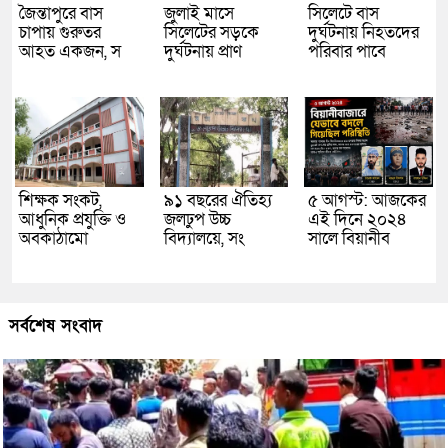
জৈন্তাপুরে বাস
জুলাই মাসে
সিলেটে বাস
চাপায় গুরুতর
সিলেটের সড়কে
দুর্ঘটনায় নিহতদের
আহত একজন, স
দুর্ঘটনায় প্রাণ
পরিবার পাবে
শিক্ষক সংকট,
৯১ বছরের ঐতিহ্য
৫ আগস্ট: আজকের
আধুনিক প্রযুক্তি ও
জলঢুপ উচ্চ
এই দিনে ২০২৪
অবকাঠামো
বিদ্যালয়ে, সং
সালে বিয়ানীব
সর্বশেষ সংবাদ