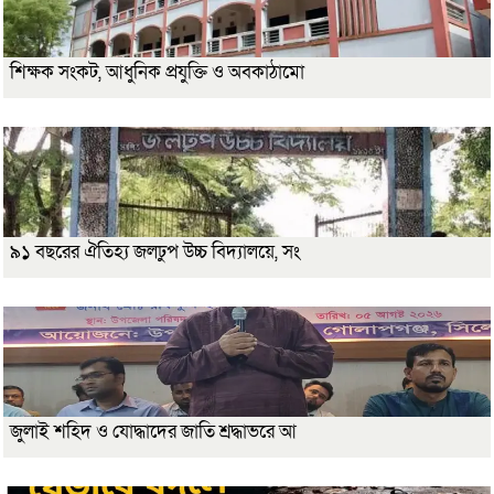
শিক্ষক সংকট, আধুনিক প্রযুক্তি ও অবকাঠামো
৯১ বছরের ঐতিহ্য জলঢুপ উচ্চ বিদ্যালয়ে, সং
জুলাই শহিদ ও যোদ্ধাদের জাতি শ্রদ্ধাভরে আ