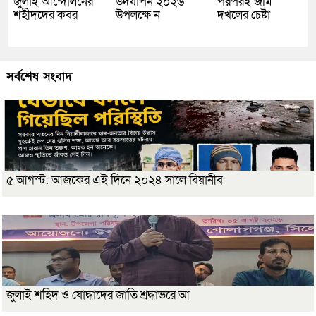
জুলাই আন্দোলনের
উদযাপন ২০২৬
পরপরই জমি
শহীদদের কবর
উপলক্ষে ন
দখলের চেষ্টা
সর্বশেষ সংবাদ
৫ আগস্ট: আজকের এই দিনে ২০২৪ সালে বিয়ানীব
জুলাই শহিদ ও যোদ্ধাদের জাতি শ্রদ্ধাভরে আ