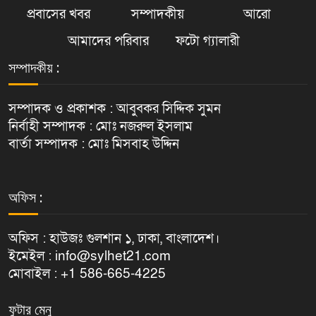
প্রবাসের খবর
সম্পাদকীয়
আরো
আমাদের পরিবার
ফটো গ্যালারী
সম্পাদকীয় :
সম্পাদক ও প্রকাশক : আবুবকর সিদ্দিক সুমন
নির্বাহী সম্পাদক : মোঃ নজরুল ইসলাম
বার্তা সম্পাদক : মোঃ মিসবাহ উদ্দিন
অফিস :
অফিস : হাউজঃ গুলশান ১, ঢাকা, বাংলাদেশ।
ইমেইল : info@sylhet21.com
মোবাইল : +1 586-665-4225
ফুটার মেনু