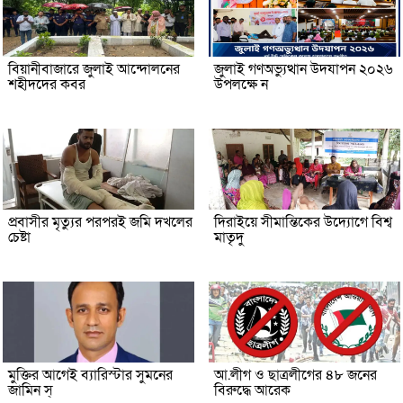
বিয়ানীবাজারে জুলাই আন্দোলনের
জুলাই গণঅভ্যুত্থান উদযাপন ২০২৬
শহীদদের কবর
উপলক্ষে ন
প্রবাসীর মৃত্যুর পরপরই জমি দখলের
দিরাইয়ে সীমান্তিকের উদ্যোগে বিশ্ব
চেষ্টা
মাতৃদু
মুক্তির আগেই ব্যারিস্টার সুমনের
আ.লীগ ও ছাত্রলীগের ৪৮ জনের
জামিন স্
বিরুদ্ধে আরেক