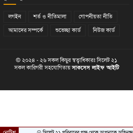
লগইন
শর্ত ও নীতিমালা
গোপনীয়তা নীতি
আমাদের সম্পর্কে
শুভেচ্ছা কার্ড
নিউজ কার্ড
© ২০২৪ - ২৬ সকল কিছুর স্বত্বাধিকারঃ সিলেট ২১
সকল কারিগরী সহযোগিতায়
সাকসেস লাইফ আইটি
নোটিশ
সিলেট ২১ পরিবারের পক্ষ থেকে আপনাকে অভিনন্দন ও শুভেচ