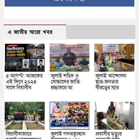
এ জাতীয় আরো খবর
৫ আগস্ট: আজকের
জুলাই শহিদ ও
জুলাই আন্দোলন
এই দিনে ২০২৪
যোদ্ধাদের জাতি
ছাত্র-জনতার
সালে বিয়ানীব
শ্রদ্ধাভরে আ
বীরত্বের স্মার
বিয়ানীবাজারে
জুলাই গণঅভ্যুত্থান
প্রবাসীর মৃত্যুর