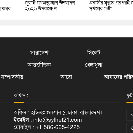
জুলাই গণঅভ্যুত্থান উদযাপন
প্রবাসীর মৃত্যুর পরপরই 
র কবর
২০২৬ উপলক্ষে ন
দখলের চেষ্টা
সারাদেশ
সিলেট
আন্তর্জাতিক
খেলাধুলা
সম্পাদকীয়
আরো
আমাদের পরিব
অফিস :
ফুট
অফিস : হাউজঃ গুলশান ১, ঢাকা, বাংলাদেশ।
ইমেইল : info@sylhet21.com
মোবাইল : +1 586-665-4225