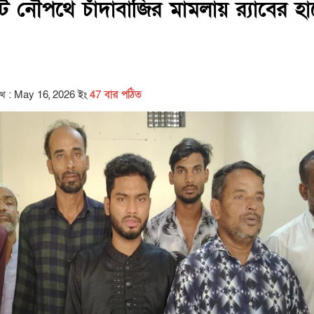
 নৌপথে চাঁদাবাজির মামলায় র‍্যাবের হ
িখ : May 16, 2026 ইং
47 বার পঠিত