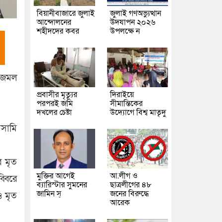
বিয়ানীবাজারে জুলাই
জুলাই গণঅভ্যুত্থান
আন্দোলনের
উদযাপন ২০২৬
শহীদদের কবর
উপলক্ষে ন
 আজমল
প্রবাসীর মৃত্যুর
দিরাইয়ে
পরপরই জমি
সীমান্তিকের
দখলের চেষ্টা
উদ্যোগে বিশ্ব মাতৃদু
আসামি
র মৃত
মুক্তির আগেই
আ.লীগ ও
্বিরে
ব্যারিস্টার সুমনের
ছাত্রলীগের ৪৮
জামিন স্
জনের বিরুদ্ধে
ও মৃত
আরেক