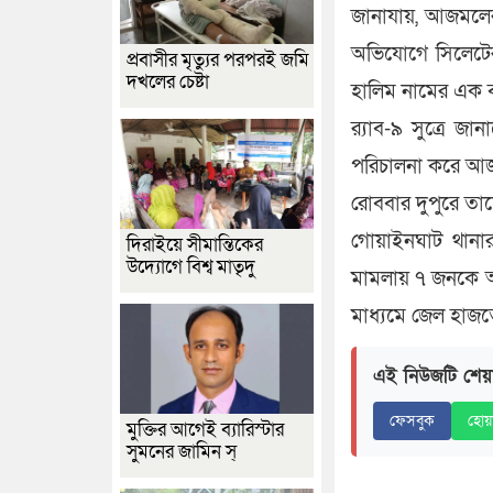
জানাযায়, আজমলের
অভিযোগে সিলেটের
প্রবাসীর মৃত্যুর পরপরই জমি
দখলের চেষ্টা
হালিম নামের এক ব
র‍্যাব-৯ সুত্রে জ
পরিচালনা করে আজ
রোববার দুপুরে তাদ
গোয়াইনঘাট থান
দিরাইয়ে সীমান্তিকের
উদ্যোগে বিশ্ব মাতৃদু
মামলায় ৭ জনকে আ
মাধ্যমে জেল হাজতে
এই নিউজটি শেয়
ফেসবুক
হোয়
মুক্তির আগেই ব্যারিস্টার
সুমনের জামিন স্