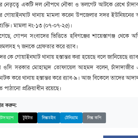
 নেতৃত্বে একটি দল নৌপথে নৌকা ও ভলগেট আটকে রেখে চাঁদা
 গোয়াইনঘাট থানায় মামলা করেন উপজেলার সদর ইউনিয়নের আ
্যক্তি। মামলা নং-১৩ (০৭-০৭-২৫)।
ানাগেছে, গোপন সংবাদের ভিত্তিতে হবিগঞ্জের শায়েস্তাগঞ্জ থেকে অ
মলসহ ৭ জনকে গ্রেফতার করে র‍্যাব।
ের কে গোয়াইনঘাট থানায় হস্তান্তর করা হয়েছে বলে জানিয়েছে র‍্যা
ার ওসি সরকার মোহাম্মদ তোফায়েল আহমদ বলেন, চাঁদাদাজীর 
টক করে থানায় হস্তান্তর করে র‍্যাব-৯। আজ বিকেলে তাদের আদ
 পাঠানো প্রক্রিয়াধীন রয়েছে।
ার করুন:
াটসঅ্যাপ
টুইটার
লিঙ্কডইন
টেলিগ্রাম
লিঙ্ক কপি