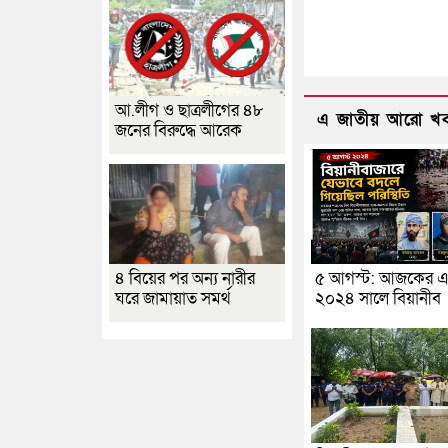
আ.লীগ ও ছাত্রলীগের ৪৮
এ জাতীয় আরো খ
জনের বিরুদ্ধে আরেক
৪ বিয়ের পর অন্য নারীর
৫ আগস্ট: আজকের এ
ঘরে জামায়াত সমর্থ
২০২৪ সালে বিয়ানীব