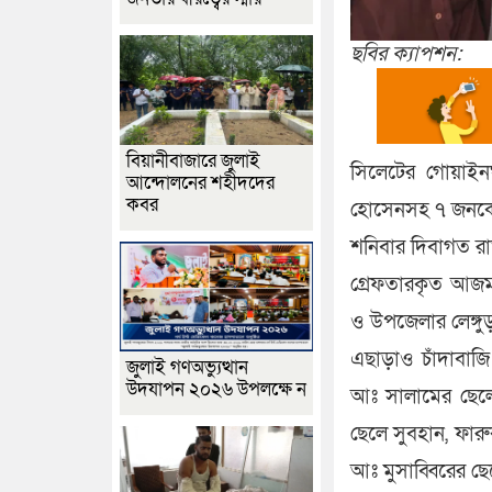
ছবির ক্যাপশন:
বিয়ানীবাজারে জুলাই
সিলেটের গোয়াইন
আন্দোলনের শহীদদের
কবর
হোসেনসহ ৭ জনকে গ
শনিবার দিবাগত রাত
গ্রেফতারকৃত আজম
ও উপজেলার লেঙ্গ
এছাড়াও চাঁদাবাজ
জুলাই গণঅভ্যুত্থান
উদযাপন ২০২৬ উপলক্ষে ন
আঃ সালামের ছেলে 
ছেলে সুবহান, ফার
আঃ মুসাব্বিরের 