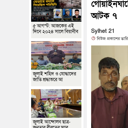
গোয়াইনঘাটে
আটক ৭
৫ আগস্ট: আজকের এই
Sylhet 21
দিনে ২০২৪ সালে বিয়ানীব
নিউজ প্রকাশের তার
জুলাই শহিদ ও যোদ্ধাদের
জাতি শ্রদ্ধাভরে আ
জুলাই আন্দোলন ছাত্র-
জনতার বীরত্বের স্মার