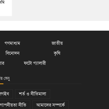
জমি
গণমাধ্যম
জাতীয়
বিনোদন
কৃষি
ার
ফটো গ্যালারী
ার মেনু
লগইন
শর্ত ও নীতিমালা
গোপনীয়তা নীতি
আমাদের সম্পর্কে