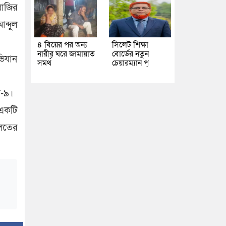
বাজির
ব্দুল
৪ বিয়ের পর অন্য
সিলেট শিক্ষা
নারীর ঘরে জামায়াত
বোর্ডের নতুন
ভিযান
সমর্থ
চেয়ারম্যান প্
ব-৯।
একটি
ালতের