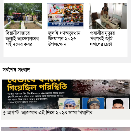
বিয়ানীবাজারে
জুলাই গণঅভ্যুত্থান
প্রবাসীর মৃত্যুর
জুলাই আন্দোলনের
উদযাপন ২০২৬
পরপরই জমি
শহীদদের কবর
উপলক্ষে ন
দখলের চেষ্টা
সর্বশেষ সংবাদ
৫ আগস্ট: আজকের এই দিনে ২০২৪ সালে বিয়ানীব