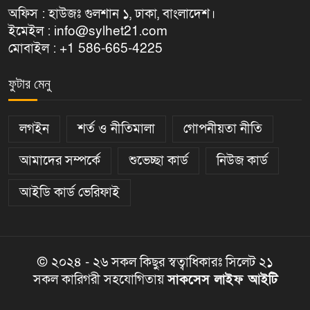
অফিস : হাউজঃ গুলশান ১, ঢাকা, বাংলাদেশ।
ইমেইল : info@sylhet21.com
মোবাইল : +1 586-665-4225
ফুটার মেনু
লগইন
শর্ত ও নীতিমালা
গোপনীয়তা নীতি
আমাদের সম্পর্কে
শুভেচ্ছা কার্ড
নিউজ কার্ড
আইডি কার্ড ভেরিফাই
© ২০২৪ - ২৬ সকল কিছুর স্বত্বাধিকারঃ সিলেট ২১
সকল কারিগরী সহযোগিতায়
সাকসেস লাইফ আইটি