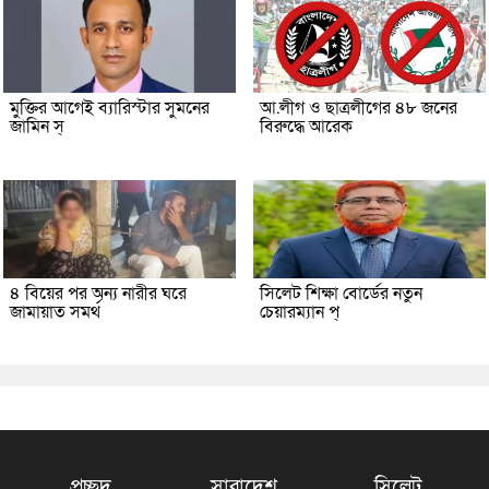
মুক্তির আগেই ব্যারিস্টার সুমনের
আ.লীগ ও ছাত্রলীগের ৪৮ জনের
জামিন স্
বিরুদ্ধে আরেক
৪ বিয়ের পর অন্য নারীর ঘরে
সিলেট শিক্ষা বোর্ডের নতুন
জামায়াত সমর্থ
চেয়ারম্যান প্
প্রচ্ছদ
সারাদেশ
সিলেট