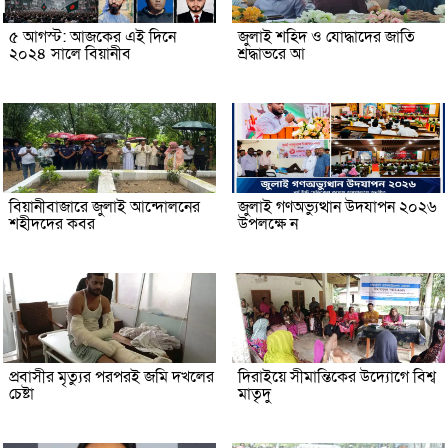
৫ আগস্ট: আজকের এই দিনে
জুলাই শহিদ ও যোদ্ধাদের জাতি
২০২৪ সালে বিয়ানীব
শ্রদ্ধাভরে আ
বিয়ানীবাজারে জুলাই আন্দোলনের
জুলাই গণঅভ্যুত্থান উদযাপন ২০২৬
শহীদদের কবর
উপলক্ষে ন
প্রবাসীর মৃত্যুর পরপরই জমি দখলের
দিরাইয়ে সীমান্তিকের উদ্যোগে বিশ্ব
চেষ্টা
মাতৃদু