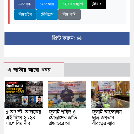
ফেসবুক
মেসেঞ্জার
হোয়াটসঅ্যাপ
টুইটার
লিঙ্কডইন
টেলিগ্রাম
লিঙ্ক কপি
প্রিন্ট করুন:
এ জাতীয় আরো খবর
৫ আগস্ট: আজকের
জুলাই শহিদ ও
জুলাই আন্দোলন
এই দিনে ২০২৪
যোদ্ধাদের জাতি
ছাত্র-জনতার
সালে বিয়ানীব
শ্রদ্ধাভরে আ
বীরত্বের স্মার