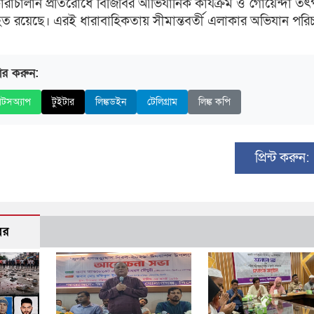
 চোরাচালান প্রতিরোধে বিজিবির আভিযানিক কার্যক্রম ও গোয়েন্দা ত
াহত রয়েছে। এরই ধারাবাহিকতায় সীমান্তবর্তী এলাকার অভিযান পরি
ার করুন:
াটসঅ্যাপ
টুইটার
লিঙ্কডইন
টেলিগ্রাম
লিঙ্ক কপি
প্রিন্ট করুন:
বর