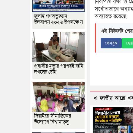
নিরাপত্তা রক্ষা ও
সর্বোতভাবে অব্য
জুলাই গণঅভ্যুত্থান
অব্যাহত রয়েছে।
উদযাপন ২০২৬ উপলক্ষে ন
এই নিউজটি শেয়
ফেসবুক
হোয়
প্রবাসীর মৃত্যুর পরপরই জমি
দখলের চেষ্টা
এ জাতীয় আরো খ
দিরাইয়ে সীমান্তিকের
উদ্যোগে বিশ্ব মাতৃদু