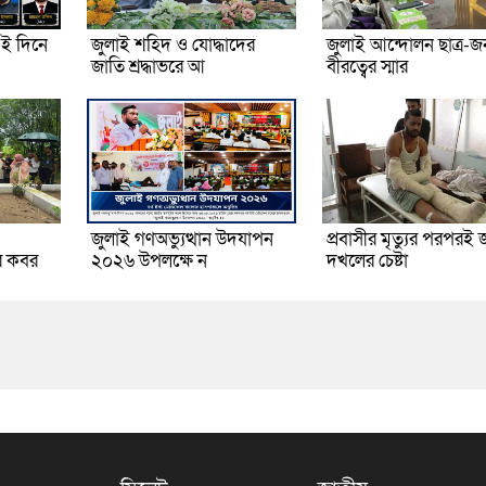
ই দিনে
জুলাই শহিদ ও যোদ্ধাদের
জুলাই আন্দোলন ছাত্র-
জাতি শ্রদ্ধাভরে আ
বীরত্বের স্মার
জুলাই গণঅভ্যুত্থান উদযাপন
প্রবাসীর মৃত্যুর পরপরই 
র কবর
২০২৬ উপলক্ষে ন
দখলের চেষ্টা