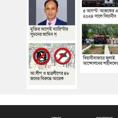
৫ আগস্ট: আজকের এ
২০২৪ সালে বিয়ানীব
মুক্তির আগেই ব্যারিস্টার
সুমনের জামিন স্
বিয়ানীবাজারে জুলাই
আন্দোলনের শহীদদে
আ.লীগ ও ছাত্রলীগের ৪৮
জনের বিরুদ্ধে আরেক