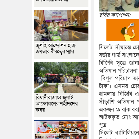
ছবির ক্যাপশন:
জুলাই আন্দোলন ছাত্র-
সিলেট সীমান্তে 
জনতার বীরত্বের স্মার
বর্ডার গার্ড বাংল
বিজিবি সূত্রে জা
অভিযান পরিচালনা
বিপুল পরিমাণ ভা
টাকা। এসময় চোর
হামলায় বিজিবি এ
বিয়ানীবাজারে জুলাই
সাঁড়াশি অভিযান 
আন্দোলনের শহীদদের
একজন চোরাকারবা
কবর
আটককৃত মোঃ আরমান
পুত্র।
সিলেট ব্যাটালিয়ন