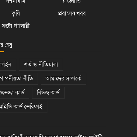
গণমাধ্যম
রাজনীতি
কৃষি
প্রবাসের খবর
ফটো গ্যালারী
ার মেনু
লগইন
শর্ত ও নীতিমালা
গোপনীয়তা নীতি
আমাদের সম্পর্কে
শুভেচ্ছা কার্ড
নিউজ কার্ড
আইডি কার্ড ভেরিফাই