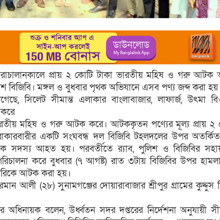
চোরাচালানকালে প্রায় ২ কোটি টাকা ভারতীয় মহিষ ও গরু আট
াদেশ বিজিবি। মঙ্গল ও বুধবার পৃথক অভিযানে এসব পণ্য জব্দ করা হয়
নাগেছে, সিলেট সীমান্ত এলাকার বাংলাবাজার, লাফার্জ, উৎমা ব
 করে
রতীয় মহিষ ও গরু আটক করে। আটককৃতন পণ্যের মূল্য প্রায় ২
াকারবারীর একটি সংঘবন্ধ দল বিজিবি টহলদলের উপর অতর্কিত
ক সদস্য আহত হয়। পরবর্তীতে র‍্যাব, পুলিশ ও বিজিবির সহ
পরিচালনা করে বুধবার (৭ আগষ্ট) রাত ৩টায় বিজিবির উপর হামল
রিকে আটক করা হয়।
 আলী (২৮) সুনামগঞ্জের দোয়ারাবাজার শ্রীপুর গ্রামের কুদ্দুস 
ের অধিনায়ক বলেন, উর্ধ্বতন সদর দপ্তরের নির্দেশনা অনুযায়ী সীম