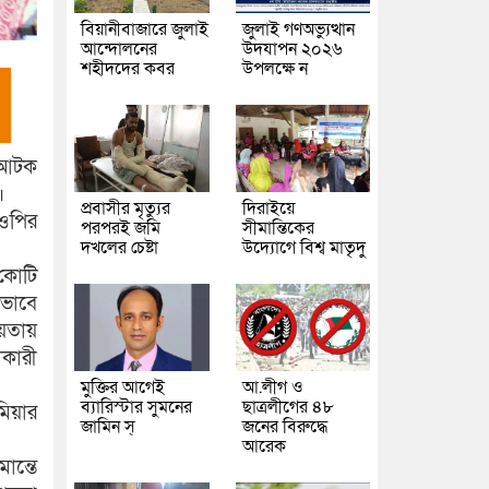
বিয়ানীবাজারে জুলাই
জুলাই গণঅভ্যুত্থান
আন্দোলনের
উদযাপন ২০২৬
শহীদদের কবর
উপলক্ষে ন
ক আটক
।
প্রবাসীর মৃত্যুর
দিরাইয়ে
িওপির
পরপরই জমি
সীমান্তিকের
দখলের চেষ্টা
উদ্যোগে বিশ্ব মাতৃদু
 কোটি
ভাবে
ায়তায়
াকারী
মুক্তির আগেই
আ.লীগ ও
ব্যারিস্টার সুমনের
ছাত্রলীগের ৪৮
মিয়ার
জামিন স্
জনের বিরুদ্ধে
আরেক
ান্তে