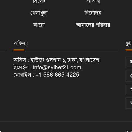
সিলেট
জাতীয়
খেলাধুলা
বিনোদন
আরো
আমাদের পরিবার
অফিস :
ফুট
অফিস : হাউজঃ গুলশান ১, ঢাকা, বাংলাদেশ।
ইমেইল : info@sylhet21.com
মোবাইল : +1 586-665-4225