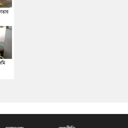
জনতার
জমি