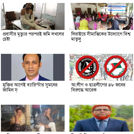
প্রবাসীর মৃত্যুর পরপরই জমি দখলের
দিরাইয়ে সীমান্তিকের উদ্যোগে বিশ্ব
চেষ্টা
মাতৃদু
মুক্তির আগেই ব্যারিস্টার সুমনের
আ.লীগ ও ছাত্রলীগের ৪৮ জনের
জামিন স্
বিরুদ্ধে আরেক