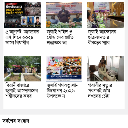
৫ আগস্ট: আজকের
জুলাই শহিদ ও
জুলাই আন্দোলন
এই দিনে ২০২৪
যোদ্ধাদের জাতি
ছাত্র-জনতার
সালে বিয়ানীব
শ্রদ্ধাভরে আ
বীরত্বের স্মার
বিয়ানীবাজারে
জুলাই গণঅভ্যুত্থান
প্রবাসীর মৃত্যুর
জুলাই আন্দোলনের
উদযাপন ২০২৬
পরপরই জমি
শহীদদের কবর
উপলক্ষে ন
দখলের চেষ্টা
সর্বশেষ সংবাদ