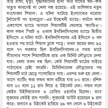
তীব্র ঠান্ডা, মৃত্যু, যুদ্ধবিমানের হানা আর বাঘের ভয়—কত
অদ্ভুত কারণেই না খেলা বন্ধ হয়েছে। এই তালিকায় নতুন
সংযোজন শিয়াল। এ ঘটনা ঘটেছে ইংল্যান্ডের ঘরোয়া
টুর্নামেন্ট ‘দ্য হানড্রেড’–এর উদ্বোধনী ম্যাচে। লর্ডসে কাল
একপেশে ম্যাচে আসলে শিয়ালটিই খেলেছে ‘ক্যামিও’।
কাল লন্ডন স্প্রিট ও ওভাল ইনভিনসিবলের ম্যাচে দ্বিতীয়
ইনিংসে এ ঘটনা ঘটে। ইনভিনসিবলের এই ইনিংসে ৮ বল
হওয়ার পর মাঠে শিয়াল ঢুকে পড়ে। তখন জয়ের জন্য ৯২
বলে ৭৭ দরকার ছিল ইনভিনসিবলের।এ সময় মাঠে
সীমানার পাশে শিয়ালটিকে প্রায় এক মিনিট দৌড়াতে দেখা
যায়। খেলা তখন বন্ধ ছিল। কেউ শিয়ালটি মাঠের বাইরে
পাঠানোর চেষ্টা করেনি। মিনিটখানেক দৌড়ানোর পর
শিয়ালটি মাঠ ছেড়ে গ্যালারিতে যায়। এরপর শুরু হয় খেলা।
আগে ব্যাটিং করা লন্ডন কাল গুটিয়ে যায় ৮০ রানে। রশিদ
খান ২০ বলে ১১ রান দিয়ে ৩ উইকেট নেন। লন্ডন দলে
কেইন উইলিয়ামসন ও ডেভিড ওয়ার্নার ছিলেন। তবে
দুজনের কেউই রান পাননি। দুজনেই আউট হয়েছেন ৯ রান
করে। জবাবে ৪ উইকেট হারিয়ে ৬৯ বল খেলে ৬ উইকেটে