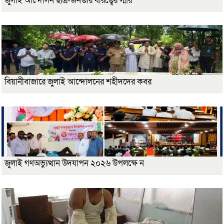
জুলাই আন্দোলন ছাত্র-জনতার বীরত্বের স্মার
বিয়ানীবাজারে জুলাই আন্দোলনের শহীদদের কবর
জুলাই গণঅভ্যুত্থান উদযাপন ২০২৬ উপলক্ষে ন