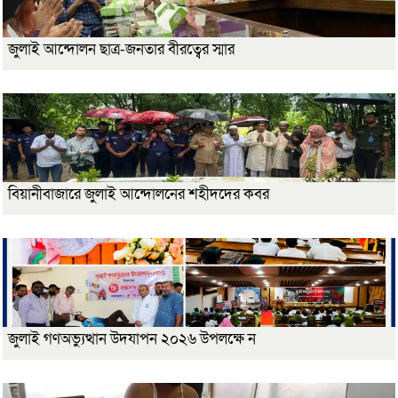
জুলাই আন্দোলন ছাত্র-জনতার বীরত্বের স্মার
বিয়ানীবাজারে জুলাই আন্দোলনের শহীদদের কবর
জুলাই গণঅভ্যুত্থান উদযাপন ২০২৬ উপলক্ষে ন