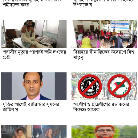
শহীদদের কবর
উপলক্ষে ন
প্রবাসীর মৃত্যুর পরপরই জমি দখলের
দিরাইয়ে সীমান্তিকের উদ্যোগে বিশ্ব
চেষ্টা
মাতৃদু
মুক্তির আগেই ব্যারিস্টার সুমনের
আ.লীগ ও ছাত্রলীগের ৪৮ জনের
জামিন স্
বিরুদ্ধে আরেক