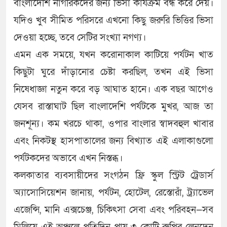
বাংলাদেশি নাগরিকদের জন্য ভিসা কার্যক্রম বন্ধ করে দেয়।
যদিও খুব সীমিত পরিসরে এখনো কিছু জরুরি ভিত্তির ভিসা
দেওয়া হচ্ছে, তবে সেটির সংখ্যা নগণ্য।
এমন এক সময়ে, যখন করোনাকাল কাটিয়ে পর্যটন খাত
কিছুটা ঘুরে দাঁড়ানোর চেষ্টা করছিল, তখন এই ভিসা
নিষেধাজ্ঞা নতুন করে বড় আঘাত হানে। এক বছর আগেও
যেসব রাস্তাঘাট ছিল বাংলাদেশি পর্যটকে মুখর, আজ তা
জনশূন্য। কম খরচে থাকা, ওপার বাংলার স্বাদবহুল খাবার
এবং নিকটস্থ হাসপাতালের জন্য বিখ্যাত এই এলাকাগুলো
পর্যটকদের অভাবে এখন নিস্তব্ধ।
কলকাতার ব্যবসায়ীদের সংগঠন ফ্রি স্কুল স্ট্রিট ট্রেডার্স
অ্যাসোসিয়েশন জানায়, পর্যটন, হোটেল, রেস্তোরাঁ, ট্র্যাভেল
এজেন্সি, মানি এক্সচেঞ্জ, চিকিৎসা সেবা এবং পরিবহন—সব