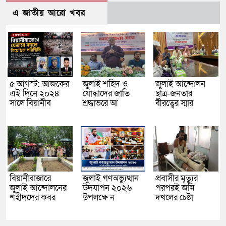
এ জাতীয় আরো খবর
৫ আগস্ট: আজকের
জুলাই শহিদ ও
জুলাই আন্দোলন
এই দিনে ২০২৪
যোদ্ধাদের জাতি
ছাত্র-জনতার
সালে বিয়ানীব
শ্রদ্ধাভরে আ
বীরত্বের স্মার
বিয়ানীবাজারে
জুলাই গণঅভ্যুত্থান
প্রবাসীর মৃত্যুর
জুলাই আন্দোলনের
উদযাপন ২০২৬
পরপরই জমি
শহীদদের কবর
উপলক্ষে ন
দখলের চেষ্টা