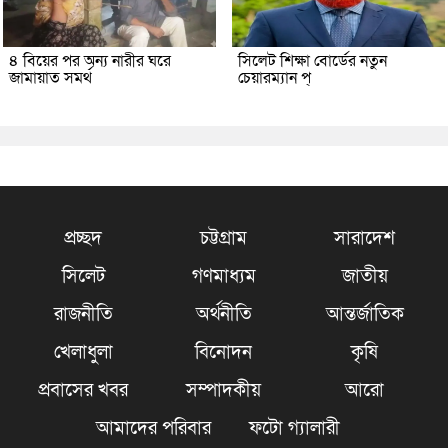
৪ বিয়ের পর অন্য নারীর ঘরে
সিলেট শিক্ষা বোর্ডের নতুন
জামায়াত সমর্থ
চেয়ারম্যান প্
প্রচ্ছদ
চট্টগ্রাম
সারাদেশ
সিলেট
গণমাধ্যম
জাতীয়
রাজনীতি
অর্থনীতি
আন্তর্জাতিক
খেলাধুলা
বিনোদন
কৃষি
প্রবাসের খবর
সম্পাদকীয়
আরো
আমাদের পরিবার
ফটো গ্যালারী