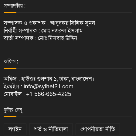
সম্পাদকীয় :
সম্পাদক ও প্রকাশক : আবুবকর সিদ্দিক সুমন
নির্বাহী সম্পাদক : মোঃ নজরুল ইসলাম
বার্তা সম্পাদক : মোঃ মিসবাহ উদ্দিন
অফিস :
অফিস : হাউজঃ গুলশান ১, ঢাকা, বাংলাদেশ।
ইমেইল : info@sylhet21.com
মোবাইল : +1 586-665-4225
ফুটার মেনু
লগইন
শর্ত ও নীতিমালা
গোপনীয়তা নীতি