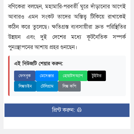
বণিকেরা বলছেন, মহামারি-পরবর্তী ঘুরে দাঁড়ানোর আগেই
আবারও এমন সংকট তাদের অস্তিত্ব টিকিয়ে রাখাকেই
কঠিন করে তুলেছে। ক্ষতিগ্রস্ত ব্যবসায়ীরা দ্রুত পরিস্থিতির
উন্নয়ন এবং দুই দেশের মধ্যে কূটনৈতিক সম্পর্ক
পুনঃস্থাপনের আশায় প্রহর গুনছেন।
এই নিউজটি শেয়ার করুন:
ফেসবুক
মেসেঞ্জার
হোয়াটসঅ্যাপ
টুইটার
লিঙ্কডইন
টেলিগ্রাম
লিঙ্ক কপি
প্রিন্ট করুন: