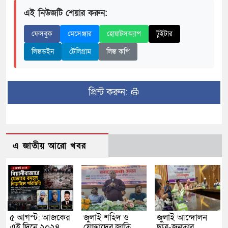
এই নিউজটি শেয়ার করুন:
ফেসবুক
মেসেঞ্জার
হোয়াটসঅ্যাপ
টুইটার
লিঙ্কডইন
টেলিগ্রাম
লিঙ্ক কপি
প্রিন্ট করুন:
এ জাতীয় আরো খবর
৫ আগস্ট: আজকের
জুলাই শহিদ ও
জুলাই আন্দোলন
এই দিনে ২০২৪
যোদ্ধাদের জাতি
ছাত্র-জনতার