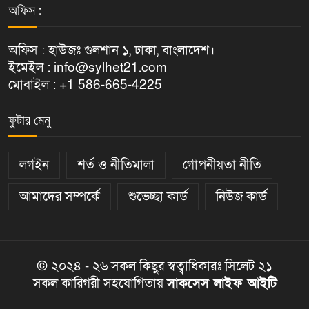
অফিস :
অফিস : হাউজঃ গুলশান ১, ঢাকা, বাংলাদেশ।
ইমেইল : info@sylhet21.com
মোবাইল : +1 586-665-4225
ফুটার মেনু
লগইন
শর্ত ও নীতিমালা
গোপনীয়তা নীতি
আমাদের সম্পর্কে
শুভেচ্ছা কার্ড
নিউজ কার্ড
© ২০২৪ - ২৬ সকল কিছুর স্বত্বাধিকারঃ সিলেট ২১
সকল কারিগরী সহযোগিতায়
সাকসেস লাইফ আইটি