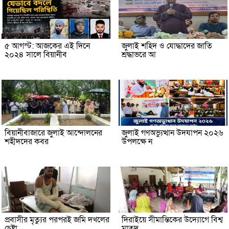
৫ আগস্ট: আজকের এই দিনে
জুলাই শহিদ ও যোদ্ধাদের জাতি
২০২৪ সালে বিয়ানীব
শ্রদ্ধাভরে আ
বিয়ানীবাজারে জুলাই আন্দোলনের
জুলাই গণঅভ্যুত্থান উদযাপন ২০২৬
শহীদদের কবর
উপলক্ষে ন
প্রবাসীর মৃত্যুর পরপরই জমি দখলের
দিরাইয়ে সীমান্তিকের উদ্যোগে বিশ্ব
চেষ্টা
মাতৃদু