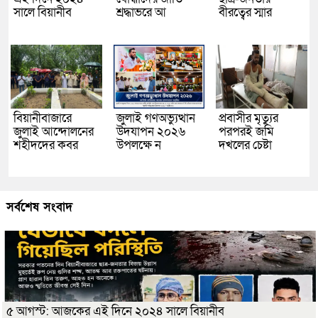
সালে বিয়ানীব
শ্রদ্ধাভরে আ
বীরত্বের স্মার
বিয়ানীবাজারে
জুলাই গণঅভ্যুত্থান
প্রবাসীর মৃত্যুর
জুলাই আন্দোলনের
উদযাপন ২০২৬
পরপরই জমি
শহীদদের কবর
উপলক্ষে ন
দখলের চেষ্টা
সর্বশেষ সংবাদ
৫ আগস্ট: আজকের এই দিনে ২০২৪ সালে বিয়ানীব