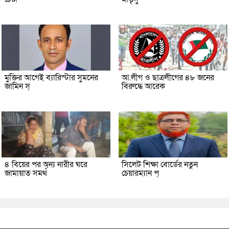
মুক্তির আগেই ব্যারিস্টার সুমনের
আ.লীগ ও ছাত্রলীগের ৪৮ জনের
জামিন স্
বিরুদ্ধে আরেক
৪ বিয়ের পর অন্য নারীর ঘরে
সিলেট শিক্ষা বোর্ডের নতুন
জামায়াত সমর্থ
চেয়ারম্যান প্