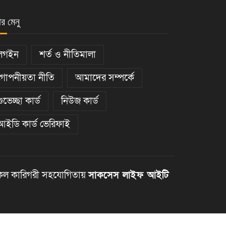
ার মেনু
লগইন
শর্ত ও নীতিমালা
গোপনীয়তা নীতি
আমাদের সম্পর্কে
শুভেচ্ছা কার্ড
নিউজ কার্ড
আইডি কার্ড ভেরিফাই
ল কারিগরী সহযোগিতায়
সাকসেস লাইফ আইটি