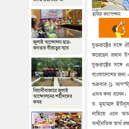
ছবির ক্যাপশন:
জুলাই আন্দোলন ছাত্র-
যুক্তরাষ্ট্রের সঙ্
জনতার বীরত্বের স্মার
করেছেন প্রধান উপ
যুক্তরাষ্ট্রের সঙ
বাংলাদেশের জন্য এ
শুক্রবার (১ আগস্
বিয়ানীবাজারে জুলাই
এসব কথা বলেন।
আন্দোলনের শহীদদের
কবর
ড. মুহাম্মদ ইউনূ
নামিয়ে এনে আ
অর্থনৈতিক স্বার্থ রক