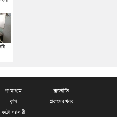
জনতার
জমি
গণমাধ্যম
রাজনীতি
কৃষি
প্রবাসের খবর
ফটো গ্যালারী