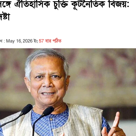
রের সঙ্গে ঐতিহাসিক চুক্তি কূটনৈতিক বিজয়:
্টা
িখ : May 16, 2026 ইং
57 বার পঠিত