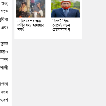
ুল্ক,
সঙ্গে
ুবিধা
৪ বিয়ের পর অন্য
সিলেট শিক্ষা
নারীর ঘরে জামায়াত
বোর্ডের নতুন
ে এবং
সমর্থ
চেয়ারম্যান প্
 তুলে
দরজাও
মাদের
িশালী
াপত্তা
র ফলে
্রবেশ