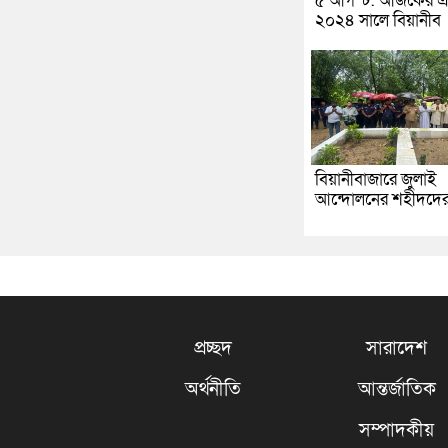
৫ আগস্ট: আজকের এ
২০২৪ সালে বিয়ানীব
বিয়ানীবাজারে জুলাই
আন্দোলনের শহীদদে
প্রচ্ছদ
সারাদেশ
অর্থনীতি
আন্তর্জাতিক
সম্পাদকীয়