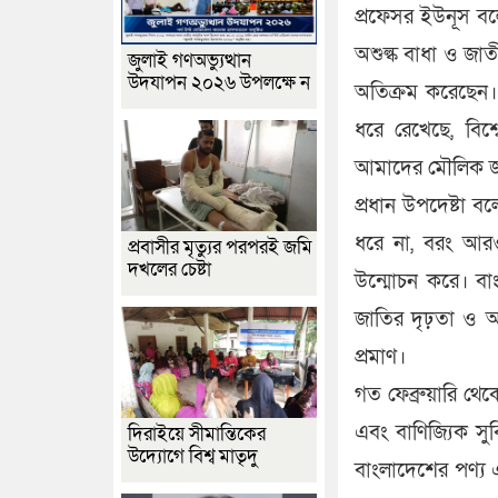
প্রফেসর ইউনূস বল
অশুল্ক বাধা ও জাতী
জুলাই গণঅভ্যুত্থান
উদযাপন ২০২৬ উপলক্ষে ন
অতিক্রম করেছেন। 
ধরে রেখেছে, বিশ্
আমাদের মৌলিক জাতী
প্রধান উপদেষ্টা বল
ধরে না, বরং আরও ব
প্রবাসীর মৃত্যুর পরপরই জমি
দখলের চেষ্টা
উন্মোচন করে। বা
জাতির দৃঢ়তা ও আ
প্রমাণ।
গত ফেব্রুয়ারি থেকে
এবং বাণিজ্যিক সু
দিরাইয়ে সীমান্তিকের
উদ্যোগে বিশ্ব মাতৃদু
বাংলাদেশের পণ্য এ