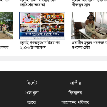
ই দিনে
জুলাই শহিদ ও যোদ্ধাদের
জুলাই আন্দোলন ছাত্র-
জাতি শ্রদ্ধাভরে আ
বীরত্বের স্মার
জুলাই গণঅভ্যুত্থান উদযাপন
প্রবাসীর মৃত্যুর পরপরই 
র কবর
২০২৬ উপলক্ষে ন
দখলের চেষ্টা
সিলেট
জাতীয়
খেলাধুলা
বিনোদন
আরো
আমাদের পরিবার