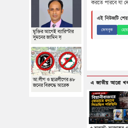
করতে পারবে যা দে
এই নিউজটি শেয়
ফেসবুক
হোয়
মুক্তির আগেই ব্যারিস্টার
সুমনের জামিন স্
আ.লীগ ও ছাত্রলীগের ৪৮
এ জাতীয় আরো খ
জনের বিরুদ্ধে আরেক