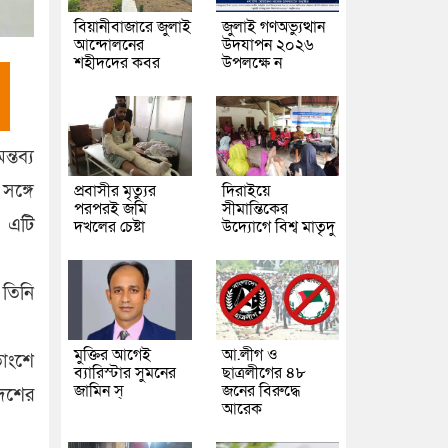
বিয়ানীবাজারে জুলাই
জুলাই গণঅভ্যুত্থান
আন্দোলনের
উদযাপন ২০২৬
শহীদদের কবর
উপলক্ষে ন
্তব্য
সঙ্গে
প্রবাসীর মৃত্যুর
দিরাইয়ে
পরপরই জমি
সীমান্তিকের
। এটি
দখলের চেষ্টা
উদ্যোগে বিশ্ব মাতৃদু
 তিনি
মুক্তির আগেই
আ.লীগ ও
তাংশে
ব্যারিস্টার সুমনের
ছাত্রলীগের ৪৮
জামিন স্
জনের বিরুদ্ধে
েশের
আরেক