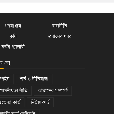
গণমাধ্যম
রাজনীতি
কৃষি
প্রবাসের খবর
ফটো গ্যালারী
ার মেনু
লগইন
শর্ত ও নীতিমালা
গোপনীয়তা নীতি
আমাদের সম্পর্কে
শুভেচ্ছা কার্ড
নিউজ কার্ড