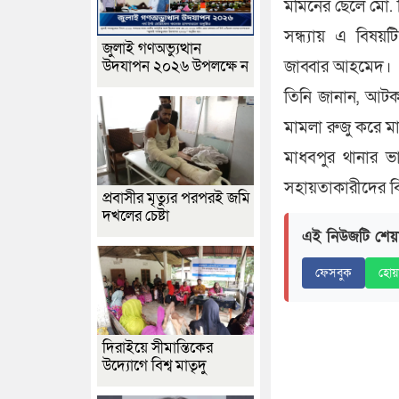
মমিনের ছেলে মো. 
সন্ধ্যায় এ বিষয়ট
জুলাই গণঅভ্যুত্থান
উদযাপন ২০২৬ উপলক্ষে ন
জাব্বার আহমেদ।
তিনি জানান, আটক এ
মামলা রুজু করে মা
মাধবপুর থানার ভার
সহায়তাকারীদের বি
প্রবাসীর মৃত্যুর পরপরই জমি
দখলের চেষ্টা
এই নিউজটি শেয়
ফেসবুক
হোয়
দিরাইয়ে সীমান্তিকের
উদ্যোগে বিশ্ব মাতৃদু