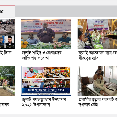
বর
ই দিনে
জুলাই শহিদ ও যোদ্ধাদের
জুলাই আন্দোলন ছাত্র-
জাতি শ্রদ্ধাভরে আ
বীরত্বের স্মার
জুলাই গণঅভ্যুত্থান উদযাপন
প্রবাসীর মৃত্যুর পরপরই 
র কবর
২০২৬ উপলক্ষে ন
দখলের চেষ্টা