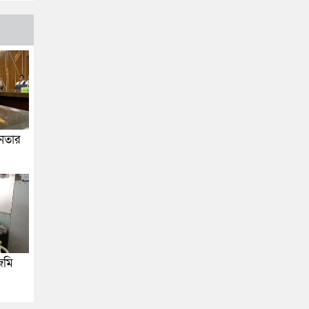
জনতার
জমি