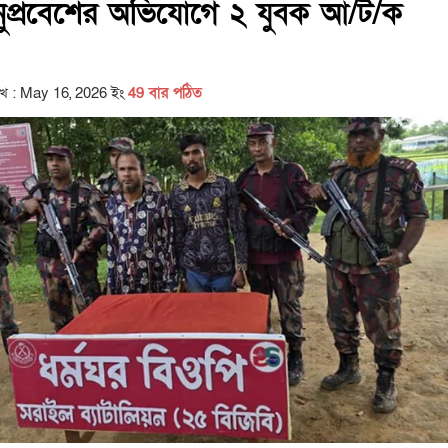
অনুপ্রবেশের অভিযোগে ২ যুবক আ/ট/ক
িখ : May 16, 2026 ইং
49 বার পঠিত