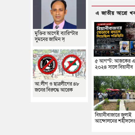
এ জাতীয় আরো খ
মুক্তির আগেই ব্যারিস্টার
সুমনের জামিন স্
৫ আগস্ট: আজকের এ
২০২৪ সালে বিয়ানীব
আ.লীগ ও ছাত্রলীগের ৪৮
জনের বিরুদ্ধে আরেক
বিয়ানীবাজারে জুলাই
আন্দোলনের শহীদদে