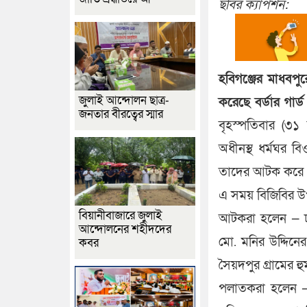
ছবির ক্যাপশন:
হবিগঞ্জের মাধবপ
জুলাই আন্দোলন ছাত্র-
করেছে বর্ডার গার্
জনতার বীরত্বের স্মার
বৃহস্পতিবার (৩১
অধীনস্থ ধর্মঘর ব
তাদের আটক করে
এ সময় বিজিবির উপস
বিয়ানীবাজারে জুলাই
আটকরা হলেন — ঢা
আন্দোলনের শহীদদের
মো. মনির উদ্দিনে
কবর
সৈয়দপুর গ্রামের হ
পলাতকরা হলেন — 