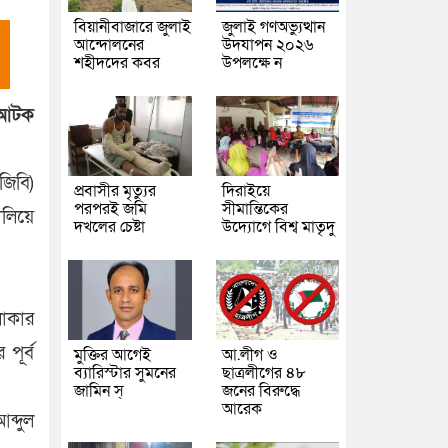
বিয়ানীবাজারে জুলাই
জুলাই গণঅভ্যুত্থান
আন্দোলনের
উদযাপন ২০২৬
শহীদদের কবর
উপলক্ষে ন
ে আটক
জিবি)
প্রবাসীর মৃত্যুর
দিরাইয়ে
পরপরই জমি
সীমান্তিকের
ালিয়ে
দখলের চেষ্টা
উদ্যোগে বিশ্ব মাতৃদু
লাকার
পূর্ব
মুক্তির আগেই
আ.লীগ ও
ব্যারিস্টার সুমনের
ছাত্রলীগের ৪৮
জামিন স্
জনের বিরুদ্ধে
আরেক
ব্দুল