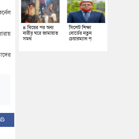
র্নেল
৪ বিয়ের পর অন্য
সিলেট শিক্ষা
নারীর ঘরে জামায়াত
বোর্ডের নতুন
ধারায়
সমর্থ
চেয়ারম্যান প্
তাদের