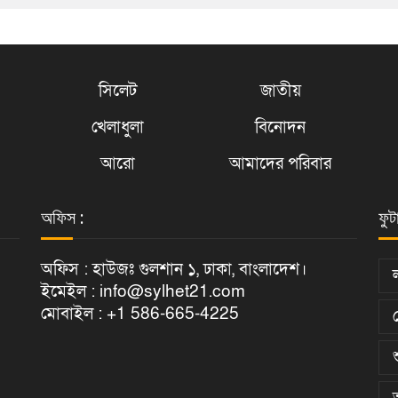
সিলেট
জাতীয়
খেলাধুলা
বিনোদন
আরো
আমাদের পরিবার
অফিস :
ফুট
অফিস : হাউজঃ গুলশান ১, ঢাকা, বাংলাদেশ।
ইমেইল : info@sylhet21.com
মোবাইল : +1 586-665-4225