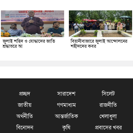
জুলাই শহিদ ও যোদ্ধাদের জাতি
বিয়ানীবাজারে জুলাই আন্দোলনের
শ্রদ্ধাভরে আ
শহীদদের কবর
প্রচ্ছদ
সারাদেশ
সিলেট
জাতীয়
গণমাধ্যম
রাজনীতি
অর্থনীতি
আন্তর্জাতিক
খেলাধুলা
বিনোদন
কৃষি
প্রবাসের খবর