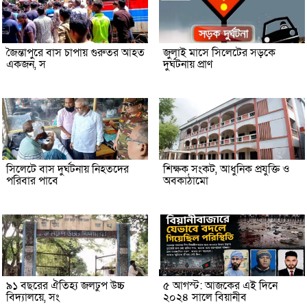
জৈন্তাপুরে বাস চাপায় গুরুতর আহত
জুলাই মাসে সিলেটের সড়কে
একজন, স
দুর্ঘটনায় প্রাণ
সিলেটে বাস দুর্ঘটনায় নিহতদের
শিক্ষক সংকট, আধুনিক প্রযুক্তি ও
পরিবার পাবে
অবকাঠামো
৯১ বছরের ঐতিহ্য জলঢুপ উচ্চ
৫ আগস্ট: আজকের এই দিনে
বিদ্যালয়ে, সং
২০২৪ সালে বিয়ানীব