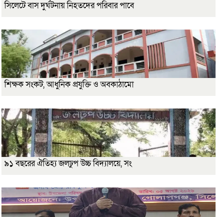
সিলেটে বাস দুর্ঘটনায় নিহতদের পরিবার পাবে
শিক্ষক সংকট, আধুনিক প্রযুক্তি ও অবকাঠামো
৯১ বছরের ঐতিহ্য জলঢুপ উচ্চ বিদ্যালয়ে, সং