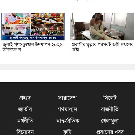
জুলাই গণঅভ্যুত্থান উদযাপন ২০২৬
প্রবাসীর মৃত্যুর পরপরই জমি দখলের
উপলক্ষে ন
চেষ্টা
প্রচ্ছদ
সারাদেশ
সিলেট
জাতীয়
গণমাধ্যম
রাজনীতি
অর্থনীতি
আন্তর্জাতিক
খেলাধুলা
বিনোদন
কৃষি
প্রবাসের খবর