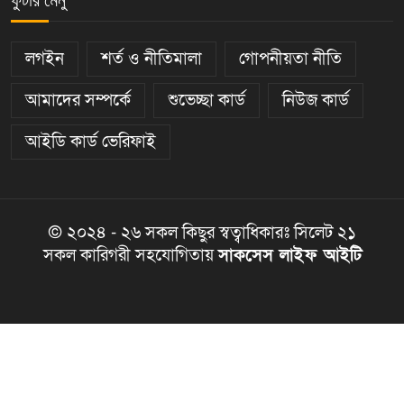
লগইন
শর্ত ও নীতিমালা
গোপনীয়তা নীতি
আমাদের সম্পর্কে
শুভেচ্ছা কার্ড
নিউজ কার্ড
আইডি কার্ড ভেরিফাই
© ২০২৪ - ২৬ সকল কিছুর স্বত্বাধিকারঃ সিলেট ২১
সকল কারিগরী সহযোগিতায়
সাকসেস লাইফ আইটি