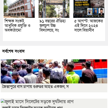
শিক্ষক সংকট,
৯১ বছরের ঐতিহ্য
৫ আগস্ট: আজকের
আধুনিক প্রযুক্তি ও
জলঢুপ উচ্চ
এই দিনে ২০২৪
অবকাঠামো
বিদ্যালয়ে, সং
সালে বিয়ানীব
সর্বশেষ সংবাদ
জৈন্তাপুরে বাস চাপায় গুরুতর আহত একজন, স