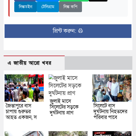
লিঙ্কডইন
টেলিগ্রাম
লিঙ্ক কপি
প্রিন্ট করুন:
এ জাতীয় আরো খবর
জুলাই মাসে
জৈন্তাপুরে বাস
সিলেটে বাস
সিলেটের সড়কে
চাপায় গুরুতর
দুর্ঘটনায় নিহতদের
দুর্ঘটনায় প্রাণ
আহত একজন, স
পরিবার পাবে