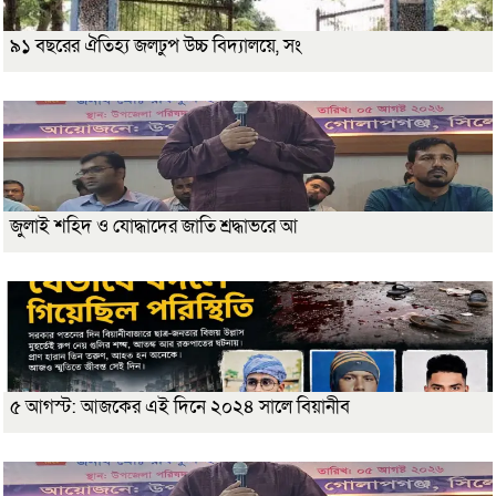
৯১ বছরের ঐতিহ্য জলঢুপ উচ্চ বিদ্যালয়ে, সং
জুলাই শহিদ ও যোদ্ধাদের জাতি শ্রদ্ধাভরে আ
৫ আগস্ট: আজকের এই দিনে ২০২৪ সালে বিয়ানীব