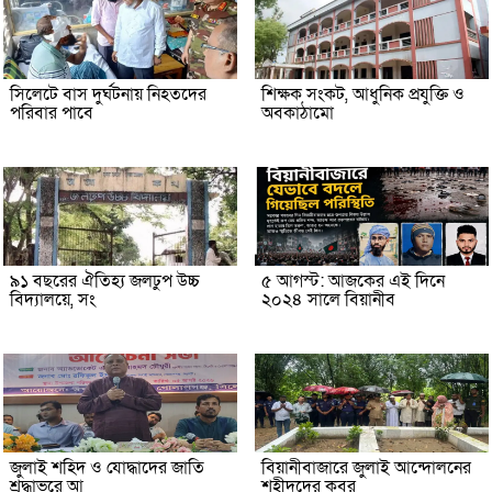
সিলেটে বাস দুর্ঘটনায় নিহতদের
শিক্ষক সংকট, আধুনিক প্রযুক্তি ও
পরিবার পাবে
অবকাঠামো
৯১ বছরের ঐতিহ্য জলঢুপ উচ্চ
৫ আগস্ট: আজকের এই দিনে
বিদ্যালয়ে, সং
২০২৪ সালে বিয়ানীব
জুলাই শহিদ ও যোদ্ধাদের জাতি
বিয়ানীবাজারে জুলাই আন্দোলনের
শ্রদ্ধাভরে আ
শহীদদের কবর