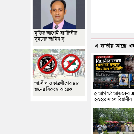
মুক্তির আগেই ব্যারিস্টার
সুমনের জামিন স্
এ জাতীয় আরো খ
আ.লীগ ও ছাত্রলীগের ৪৮
জনের বিরুদ্ধে আরেক
৫ আগস্ট: আজকের এ
২০২৪ সালে বিয়ানীব