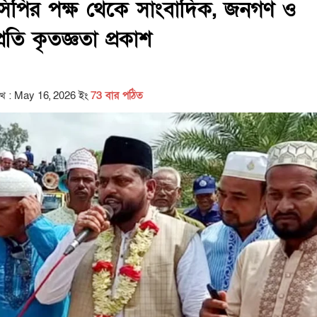
িপির পক্ষ থেকে সাংবাদিক, জনগণ ও
্রতি কৃতজ্ঞতা প্রকাশ
িখ : May 16, 2026 ইং
73 বার পঠিত