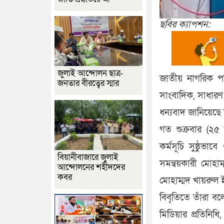
ছবির ক্যাপশন:
জুলাই আন্দোলন ছাত্র-
জাতীয় নাগরিক পার
জনতার বীরত্বের স্মার
সাংবাদিক, সাধারণ 
ধন্যবাদ জানিয়েছে
গত শুক্রবার (২৫
কর্মসূচি সুষ্ঠুভ
বিয়ানীবাজারে জুলাই
সমন্বয়কারী মোহাম
আন্দোলনের শহীদদের
কবর
মোহাম্মদ খায়রুল 
বিবৃতিতে তাঁরা ব
মিডিয়ার প্রতিনিধি