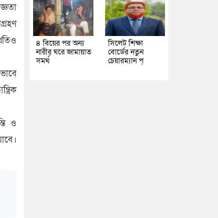
জ্ঞতা
গ্রহণ
্রতিও
৪ বিয়ের পর অন্য
সিলেট শিক্ষা
নারীর ঘরে জামায়াত
বোর্ডের নতুন
সমর্থ
চেয়ারম্যান প্
েভাবে
ত্রিক
্তি ও
যাবে।