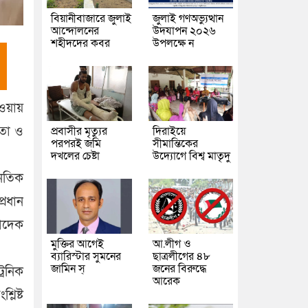
বিয়ানীবাজারে জুলাই
জুলাই গণঅভ্যুত্থান
আন্দোলনের
উদযাপন ২০২৬
শহীদদের কবর
উপলক্ষে ন
হওয়ায়
ঞতা ও
প্রবাসীর মৃত্যুর
দিরাইয়ে
পরপরই জমি
সীমান্তিকের
দখলের চেষ্টা
উদ্যোগে বিশ্ব মাতৃদু
নৈতিক
্রধান
সাদেক
মুক্তির আগেই
আ.লীগ ও
ব্যারিস্টার সুমনের
ছাত্রলীগের ৪৮
জামিন স্
জনের বিরুদ্ধে
্রনিক
আরেক
লিষ্ট