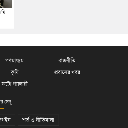
জমি
গণমাধ্যম
রাজনীতি
কৃষি
প্রবাসের খবর
ফটো গ্যালারী
ার মেনু
লগইন
শর্ত ও নীতিমালা