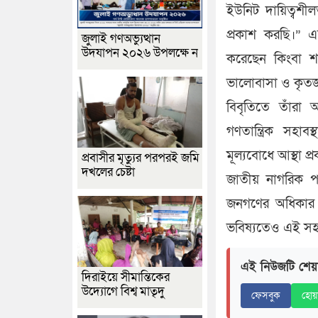
ইউনিট দায়িত্বশী
প্রকাশ করছি।” এ
জুলাই গণঅভ্যুত্থান
উদযাপন ২০২৬ উপলক্ষে ন
করেছেন কিংবা শা
ভালোবাসা ও কৃতজ্
বিবৃতিতে তাঁরা 
গণতান্ত্রিক সহাব
মূল্যবোধে আস্থা প
প্রবাসীর মৃত্যুর পরপরই জমি
দখলের চেষ্টা
জাতীয় নাগরিক পার
জনগণের অধিকার প
ভবিষ্যতেও এই স
এই নিউজটি শেয়
দিরাইয়ে সীমান্তিকের
উদ্যোগে বিশ্ব মাতৃদু
ফেসবুক
হোয়