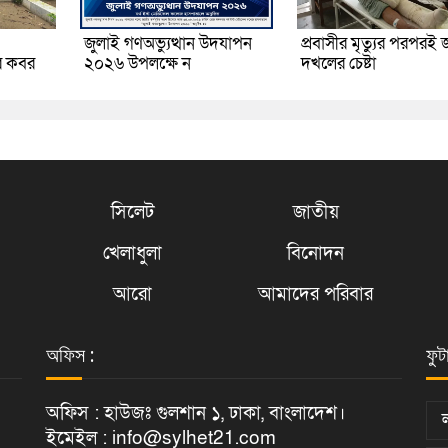
জুলাই গণঅভ্যুত্থান উদযাপন
প্রবাসীর মৃত্যুর পরপরই 
র কবর
২০২৬ উপলক্ষে ন
দখলের চেষ্টা
সিলেট
জাতীয়
খেলাধুলা
বিনোদন
আরো
আমাদের পরিবার
অফিস :
ফুট
অফিস : হাউজঃ গুলশান ১, ঢাকা, বাংলাদেশ।
ইমেইল : info@sylhet21.com