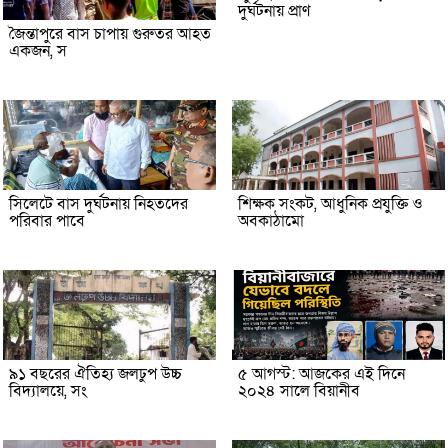
দুর্ঘটনায় প্রাণ
জৈন্তাপুরে বাস চাপায় গুরুতর আহত
একজন, স
সিলেটে বাস দুর্ঘটনায় নিহতদের
শিক্ষক সংকট, আধুনিক প্রযুক্তি ও
পরিবার পাবে
অবকাঠামো
৯১ বছরের ঐতিহ্য জলঢুপ উচ্চ
৫ আগস্ট: আজকের এই দিনে
বিদ্যালয়ে, সং
২০২৪ সালে বিয়ানীব