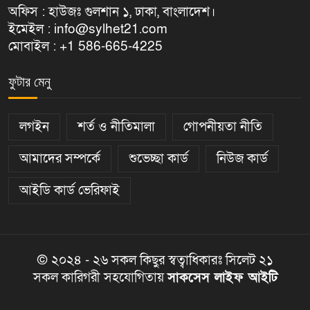
অফিস : হাউজঃ গুলশান ১, ঢাকা, বাংলাদেশ।
ইমেইল : info@sylhet21.com
মোবাইল : +1 586-665-4225
ফুটার মেনু
লগইন
শর্ত ও নীতিমালা
গোপনীয়তা নীতি
আমাদের সম্পর্কে
শুভেচ্ছা কার্ড
নিউজ কার্ড
আইডি কার্ড ভেরিফাই
© ২০২৪ - ২৬ সকল কিছুর স্বত্বাধিকারঃ সিলেট ২১
সকল কারিগরী সহযোগিতায়
সাকসেস লাইফ আইটি