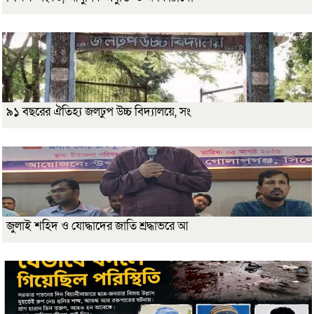
৯১ বছরের ঐতিহ্য জলঢুপ উচ্চ বিদ্যালয়ে, সং
জুলাই শহিদ ও যোদ্ধাদের জাতি শ্রদ্ধাভরে আ