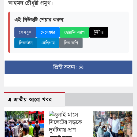
আহমদ চৌধুরী প্রমুখ।
এই নিউজটি শেয়ার করুন:
ফেসবুক
মেসেঞ্জার
হোয়াটসঅ্যাপ
টুইটার
লিঙ্কডইন
টেলিগ্রাম
লিঙ্ক কপি
প্রিন্ট করুন:
এ জাতীয় আরো খবর