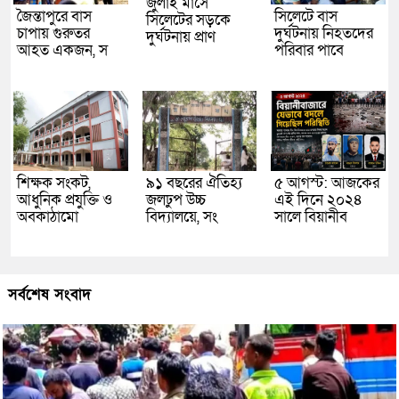
জুলাই মাসে
জৈন্তাপুরে বাস
সিলেটে বাস
সিলেটের সড়কে
চাপায় গুরুতর
দুর্ঘটনায় নিহতদের
দুর্ঘটনায় প্রাণ
আহত একজন, স
পরিবার পাবে
শিক্ষক সংকট,
৯১ বছরের ঐতিহ্য
৫ আগস্ট: আজকের
আধুনিক প্রযুক্তি ও
জলঢুপ উচ্চ
এই দিনে ২০২৪
অবকাঠামো
বিদ্যালয়ে, সং
সালে বিয়ানীব
সর্বশেষ সংবাদ