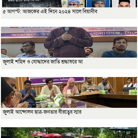
৫ আগস্ট: আজকের এই দিনে ২০২৪ সালে বিয়ানীব
জুলাই শহিদ ও যোদ্ধাদের জাতি শ্রদ্ধাভরে আ
জুলাই আন্দোলন ছাত্র-জনতার বীরত্বের স্মার