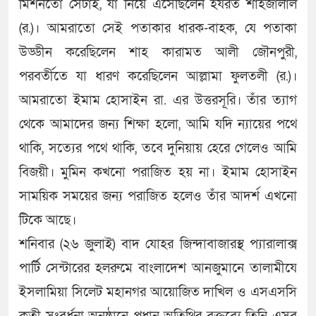
মিশনতো সেটাই, যা নিয়ে এসেছিলেন হযরত শাহজালাল
(র.)। আমরাতো সেই পতাকার ধারক-বাহক, যে পতাকা
উড্ডীন করেছিলেন শাহ কারামত আলী জৌনপুরী,
পরবর্তীতে যা ধারণ করেছিলেন আল্লামা ফুলতলী (র.)।
আমরাতো ইমাম হোসাইন রা. এর উত্তরসূরি। তাঁর ত্যাগ
থেকে আমাদের জন্য শিক্ষা হলো, আমি যদি ন্যায়ের পথে
থাকি, সত্যের পথে থাকি, তবে দুনিয়ায় হেরে গেলেও আমি
বিজয়ী। মুমিন কখনো পরাজিত হয় না। ইমাম হোসাইন
সাময়িক সময়ের জন্য পরাজিত হলেও তাঁর আদর্শ এখনো
টিকে আছে।
শনিবার (২৬ জুলাই) বাদ যোহর জিন্দাবাজারস্থ প্যারালাক্স
পার্টি সেন্টারের হলরুমে বাংলাদেশ আনজুমানে তালামীযে
ইসলামিয়া সিলেট মহানগর আয়োজিত দাখিল ও এসএসসি