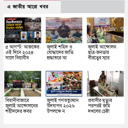
এ জাতীয় আরো খবর
৫ আগস্ট: আজকের
জুলাই শহিদ ও
জুলাই আন্দোলন
এই দিনে ২০২৪
যোদ্ধাদের জাতি
ছাত্র-জনতার
সালে বিয়ানীব
শ্রদ্ধাভরে আ
বীরত্বের স্মার
বিয়ানীবাজারে
জুলাই গণঅভ্যুত্থান
প্রবাসীর মৃত্যুর
জুলাই আন্দোলনের
উদযাপন ২০২৬
পরপরই জমি
শহীদদের কবর
উপলক্ষে ন
দখলের চেষ্টা