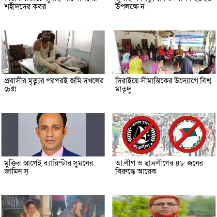
শহীদদের কবর
উপলক্ষে ন
প্রবাসীর মৃত্যুর পরপরই জমি দখলের
দিরাইয়ে সীমান্তিকের উদ্যোগে বিশ্ব
চেষ্টা
মাতৃদু
মুক্তির আগেই ব্যারিস্টার সুমনের
আ.লীগ ও ছাত্রলীগের ৪৮ জনের
জামিন স্
বিরুদ্ধে আরেক