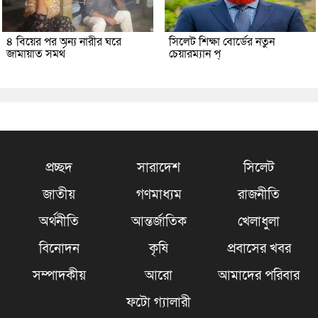
৪ বিয়ের পর অন্য নারীর ঘরে
সিলেট শিক্ষা বোর্ডের নতুন
জামায়াত সমর্থ
চেয়ারম্যান প্
প্রচ্ছদ
সারাদেশ
সিলেট
জাতীয়
গণমাধ্যম
রাজনীতি
অর্থনীতি
আন্তর্জাতিক
খেলাধুলা
বিনোদন
কৃষি
প্রবাসের খবর
সম্পাদকীয়
আরো
আমাদের পরিবার
ফটো গ্যালারী