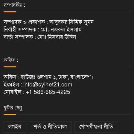
সম্পাদকীয় :
সম্পাদক ও প্রকাশক : আবুবকর সিদ্দিক সুমন
নির্বাহী সম্পাদক : মোঃ নজরুল ইসলাম
বার্তা সম্পাদক : মোঃ মিসবাহ উদ্দিন
অফিস :
অফিস : হাউজঃ গুলশান ১, ঢাকা, বাংলাদেশ।
ইমেইল : info@sylhet21.com
মোবাইল : +1 586-665-4225
ফুটার মেনু
লগইন
শর্ত ও নীতিমালা
গোপনীয়তা নীতি