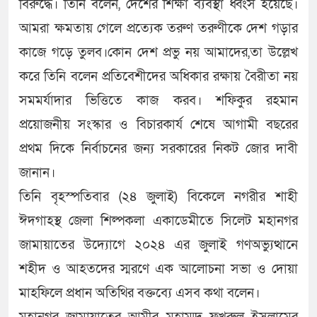
বিরুদ্ধে। তিনি বলেন, দেশের শিক্ষা ব্যবস্থা ধ্বংস হয়েছে।
আমরা ক্ষমতায় গেলে প্রত্যেক তরুণ তরুণীকে দেশ গড়ার
কাজে গড়ে তুলব।কোন দেশ প্রভু নয় আমাদের,তা উল্লেখ
করে তিনি বলেন প্রতিবেশীদের অধিকার রক্ষায় বৈরীতা নয়
সমমর্যাদার ভিত্তিতে কাজ করব। শফিকুর রহমান
প্রয়োজনীয় সংস্কার ও বিচারকার্য শেষে আগামী বছরের
প্রথম দিকে নির্বাচনের জন্য সরকারের নিকট জোর দাবী
জানান।
তিনি বৃহস্পতিবার (২৪ জুলাই) বিকেলে নগরীর শাহী
ঈদগাহস্থ জেলা শিল্পকলা একাডেমীতে সিলেট মহানগর
জামায়াতের উদ্যোগে ২০২৪ এর জুলাই গণঅভ্যুত্থানে
শহীদ ও আহতদের স্মরণে এক আলোচনা সভা ও দোয়া
মাহফিলে প্রধান অতিথির বক্তব্যে এসব কথা বলেন।