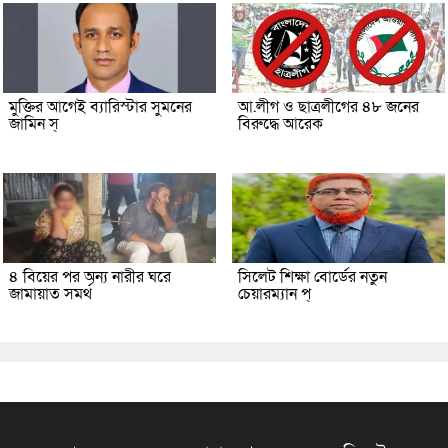
মুক্তির আগেই ব্যারিস্টার সুমনের
আ.লীগ ও ছাত্রলীগের ৪৮ জনের
জামিন স্
বিরুদ্ধে আরেক
৪ বিয়ের পর অন্য নারীর ঘরে
সিলেট শিক্ষা বোর্ডের নতুন
জামায়াত সমর্থ
চেয়ারম্যান প্