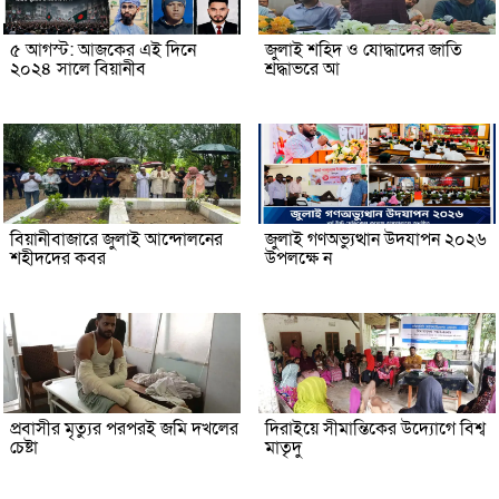
৫ আগস্ট: আজকের এই দিনে
জুলাই শহিদ ও যোদ্ধাদের জাতি
২০২৪ সালে বিয়ানীব
শ্রদ্ধাভরে আ
বিয়ানীবাজারে জুলাই আন্দোলনের
জুলাই গণঅভ্যুত্থান উদযাপন ২০২৬
শহীদদের কবর
উপলক্ষে ন
প্রবাসীর মৃত্যুর পরপরই জমি দখলের
দিরাইয়ে সীমান্তিকের উদ্যোগে বিশ্ব
চেষ্টা
মাতৃদু