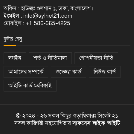
অফিস : হাউজঃ গুলশান ১, ঢাকা, বাংলাদেশ।
ইমেইল : info@sylhet21.com
মোবাইল : +1 586-665-4225
ফুটার মেনু
লগইন
শর্ত ও নীতিমালা
গোপনীয়তা নীতি
আমাদের সম্পর্কে
শুভেচ্ছা কার্ড
নিউজ কার্ড
আইডি কার্ড ভেরিফাই
© ২০২৪ - ২৬ সকল কিছুর স্বত্বাধিকারঃ সিলেট ২১
সকল কারিগরী সহযোগিতায়
সাকসেস লাইফ আইটি