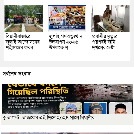
বিয়ানীবাজারে
জুলাই গণঅভ্যুত্থান
প্রবাসীর মৃত্যুর
জুলাই আন্দোলনের
উদযাপন ২০২৬
পরপরই জমি
শহীদদের কবর
উপলক্ষে ন
দখলের চেষ্টা
সর্বশেষ সংবাদ
৫ আগস্ট: আজকের এই দিনে ২০২৪ সালে বিয়ানীব