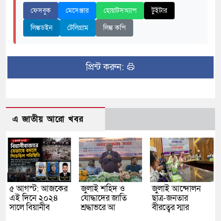
ফেসবুক
মেসেঞ্জার
হোয়াটসঅ্যাপ
টুইটার
লিঙ্কডইন
টেলিগ্রাম
লিঙ্ক কপি
প্রিন্ট করুন:
এ জাতীয় আরো খবর
৫ আগস্ট: আজকের
জুলাই শহিদ ও
জুলাই আন্দোলন
এই দিনে ২০২৪
যোদ্ধাদের জাতি
ছাত্র-জনতার
সালে বিয়ানীব
শ্রদ্ধাভরে আ
বীরত্বের স্মার