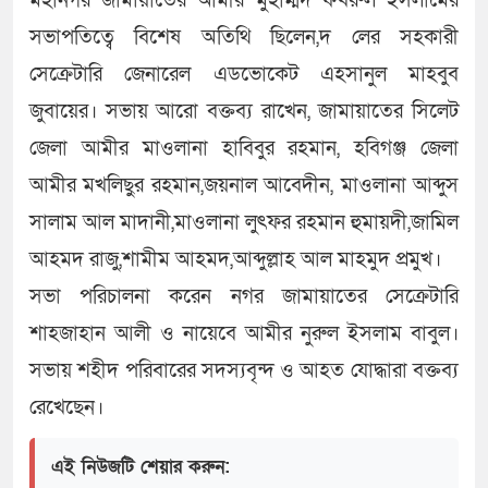
মহানগর জামায়াতের আমীর মুহাম্মদ ফখরুল ইসলামের
সভাপতিত্বে বিশেষ অতিথি ছিলেন,দ লের সহকারী
সেক্রেটারি জেনারেল এডভোকেট এহসানুল মাহবুব
জুবায়ের। সভায় আরো বক্তব্য রাখেন, জামায়াতের সিলেট
জেলা আমীর মাওলানা হাবিবুর রহমান, হবিগঞ্জ জেলা
আমীর মখলিছুর রহমান,জয়নাল আবেদীন, মাওলানা আব্দুস
সালাম আল মাদানী,মাওলানা লুৎফর রহমান হুমায়দী,জামিল
আহমদ রাজু,শামীম আহমদ,আব্দুল্লাহ আল মাহমুদ প্রমুখ।
সভা পরিচালনা করেন নগর জামায়াতের সেক্রেটারি
শাহজাহান আলী ও নায়েবে আমীর নুরুল ইসলাম বাবুল।
সভায় শহীদ পরিবারের সদস্যবৃন্দ ও আহত যোদ্ধারা বক্তব্য
রেখেছেন।
এই নিউজটি শেয়ার করুন: