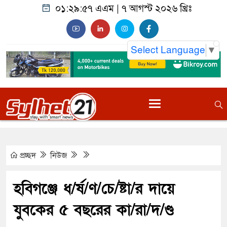
০১:২৯:৫৮ এএম
|
৭ আগস্ট ২০২৬ খ্রিঃ
Select Language
▼
প্রচ্ছদ
নিউজ
হবিগঞ্জে ধ/র্ষ/ণ/চে/ষ্টা/র দায়ে
যুবকের ৫ বছরের কা/রা/দ/ণ্ড