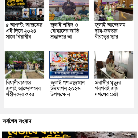
৫ আগস্ট: আজকের
জুলাই শহিদ ও
জুলাই আন্দোলন
এই দিনে ২০২৪
যোদ্ধাদের জাতি
ছাত্র-জনতার
সালে বিয়ানীব
শ্রদ্ধাভরে আ
বীরত্বের স্মার
বিয়ানীবাজারে
জুলাই গণঅভ্যুত্থান
প্রবাসীর মৃত্যুর
জুলাই আন্দোলনের
উদযাপন ২০২৬
পরপরই জমি
শহীদদের কবর
উপলক্ষে ন
দখলের চেষ্টা
সর্বশেষ সংবাদ