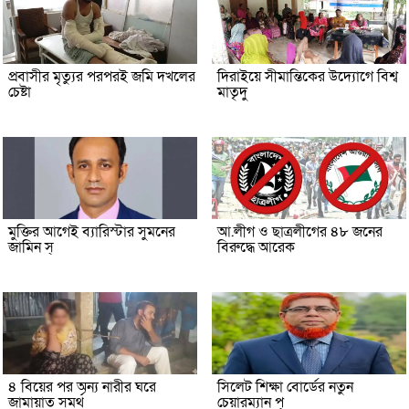
প্রবাসীর মৃত্যুর পরপরই জমি দখলের
দিরাইয়ে সীমান্তিকের উদ্যোগে বিশ্ব
চেষ্টা
মাতৃদু
মুক্তির আগেই ব্যারিস্টার সুমনের
আ.লীগ ও ছাত্রলীগের ৪৮ জনের
জামিন স্
বিরুদ্ধে আরেক
৪ বিয়ের পর অন্য নারীর ঘরে
সিলেট শিক্ষা বোর্ডের নতুন
জামায়াত সমর্থ
চেয়ারম্যান প্