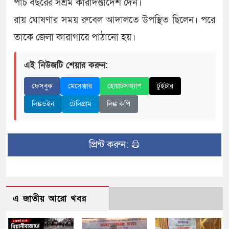
পাঁচ বছরের সশ্রম কারাদণ্ডাদেশ দেন।
রায় ঘোষণার সময় রুবেল আদালতে উপস্থিত ছিলেন। পরে
তাকে জেলা কারাগারে পাঠানো হয়।
এই নিউজটি শেয়ার করুন:
ফেসবুক
মেসেঞ্জার
হোয়াটসঅ্যাপ
টুইটার
লিঙ্কডইন
টেলিগ্রাম
লিঙ্ক কপি
প্রিন্ট করুন:
এ জাতীয় আরো খবর