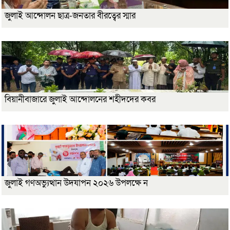
জুলাই আন্দোলন ছাত্র-জনতার বীরত্বের স্মার
বিয়ানীবাজারে জুলাই আন্দোলনের শহীদদের কবর
জুলাই গণঅভ্যুত্থান উদযাপন ২০২৬ উপলক্ষে ন