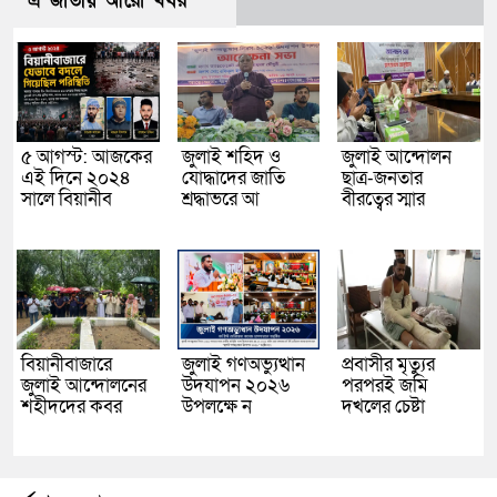
এ জাতীয় আরো খবর
৫ আগস্ট: আজকের
জুলাই শহিদ ও
জুলাই আন্দোলন
এই দিনে ২০২৪
যোদ্ধাদের জাতি
ছাত্র-জনতার
সালে বিয়ানীব
শ্রদ্ধাভরে আ
বীরত্বের স্মার
বিয়ানীবাজারে
জুলাই গণঅভ্যুত্থান
প্রবাসীর মৃত্যুর
জুলাই আন্দোলনের
উদযাপন ২০২৬
পরপরই জমি
শহীদদের কবর
উপলক্ষে ন
দখলের চেষ্টা