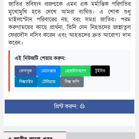
জাতির ভবিষ্যৎ প্রজন্মকে এমন এক মর্মান্তিক পরিণতির
মুখোমুখি হতে দেখে আমরা ব্যথিত। এ শোক শুধু
মাইলস্টোন পরিবারের নয়, বরং সমগ্র জাতির। পরম
করুণাময়ের কাছে প্রার্থনা, তিনি যেন নিহতদের জান্নাতুল
ফেরদৌস নসিব করেন এবং আহতদের দ্রুত আরোগ্য দান
করেন।
এই নিউজটি শেয়ার করুন:
ফেসবুক
মেসেঞ্জার
হোয়াটসঅ্যাপ
টুইটার
লিঙ্কডইন
টেলিগ্রাম
লিঙ্ক কপি
প্রিন্ট করুন: