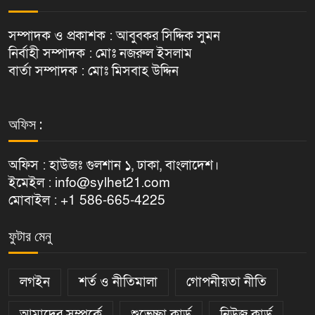
সম্পাদক ও প্রকাশক : আবুবকর সিদ্দিক সুমন
নির্বাহী সম্পাদক : মোঃ নজরুল ইসলাম
বার্তা সম্পাদক : মোঃ মিসবাহ উদ্দিন
অফিস :
অফিস : হাউজঃ গুলশান ১, ঢাকা, বাংলাদেশ।
ইমেইল : info@sylhet21.com
মোবাইল : +1 586-665-4225
ফুটার মেনু
লগইন
শর্ত ও নীতিমালা
গোপনীয়তা নীতি
আমাদের সম্পর্কে
শুভেচ্ছা কার্ড
নিউজ কার্ড