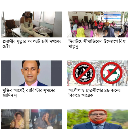
প্রবাসীর মৃত্যুর পরপরই জমি দখলের
দিরাইয়ে সীমান্তিকের উদ্যোগে বিশ্ব
চেষ্টা
মাতৃদু
মুক্তির আগেই ব্যারিস্টার সুমনের
আ.লীগ ও ছাত্রলীগের ৪৮ জনের
জামিন স্
বিরুদ্ধে আরেক