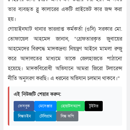
তার ব্যবহৃত ব্লু কালারের একটি প্রাইভেট কার জব্দ করা
হয়।
গোয়াইনঘাট থানার ভারপ্রাপ্ত কর্মকর্তা (ওসি) সরকার মো.
তোফায়েল আহমেদ জানান, “গ্রেফতারকৃত জুবায়ের
আহমেদের বিরুদ্ধে মাদকদ্রব্য নিয়ন্ত্রণ আইনে মামলা রুজু
করে আদালতের মাধ্যমে তাকে জেলহাজতে পাঠানো
হয়েছে। মাদকবিরোধী অভিযানে আমরা জিরো টলারেন্স
নীতি অনুসরণ করছি। এ ধরনের অভিযান চলমান থাকবে।”
এই নিউজটি শেয়ার করুন:
ফেসবুক
মেসেঞ্জার
হোয়াটসঅ্যাপ
টুইটার
লিঙ্কডইন
টেলিগ্রাম
লিঙ্ক কপি