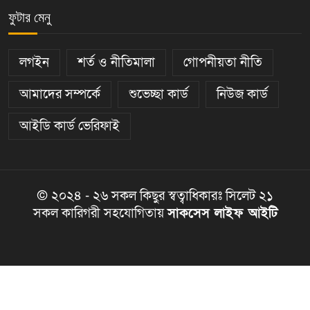
ফুটার মেনু
লগইন
শর্ত ও নীতিমালা
গোপনীয়তা নীতি
আমাদের সম্পর্কে
শুভেচ্ছা কার্ড
নিউজ কার্ড
আইডি কার্ড ভেরিফাই
© ২০২৪ - ২৬ সকল কিছুর স্বত্বাধিকারঃ সিলেট ২১
সকল কারিগরী সহযোগিতায়
সাকসেস লাইফ আইটি