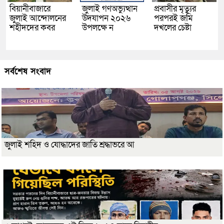
বিয়ানীবাজারে
জুলাই গণঅভ্যুত্থান
প্রবাসীর মৃত্যুর
জুলাই আন্দোলনের
উদযাপন ২০২৬
পরপরই জমি
শহীদদের কবর
উপলক্ষে ন
দখলের চেষ্টা
সর্বশেষ সংবাদ
জুলাই শহিদ ও যোদ্ধাদের জাতি শ্রদ্ধাভরে আ