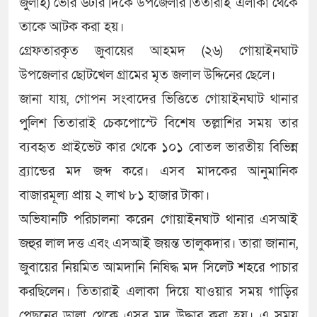
জুলাই) ভোর ৬টার দিকে উপজেলার তিতারাই এলাকা থেকে
তাকে আটক করা হয়।
গ্রেফতারকৃত জুবায়ের আহমদ (২৬) গোয়াইনঘাট
উপজেলার ছোটখেল গ্রামের মৃত জলাল উদ্দিনের ছেলে।
জানা যায়, গোপন সংবাদের ভিত্তিতে গোয়াইনঘাট থানার
পুলিশ তিতারাই চেকপোস্টে বিশেষ তল্লাশির সময় তার
ব্যবহৃত প্রাইভেট কার থেকে ১০১ বোতল ভারতীয় বিভিন্ন
ব্র্যান্ডের মদ জব্দ করে। এসব মাদকের আনুমানিক
বাজারমূল্য প্রায় ২ লাখ ৮১ হাজার টাকা।
অভিযানটি পরিচালনা করেন গোয়াইনঘাট থানার এসআই
জহুর লাল দত্ত এবং এসআই জয়ন্ত তালুকদার। তারা জানান,
জুবায়ের নিয়মিত আমদানি নিষিদ্ধ মদ সিলেট শহরে পাচার
করছিলেন। তিতারাই এলাকা দিয়ে যাওয়ার সময় গাড়ির
পেছনের ডালা থেকে এসব মদ উদ্ধার করা হয়। এ সময়