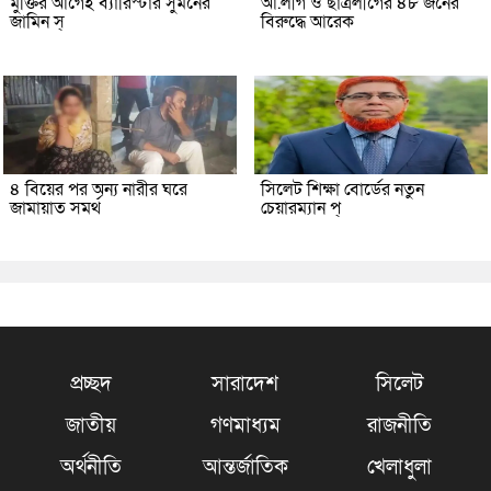
মুক্তির আগেই ব্যারিস্টার সুমনের
আ.লীগ ও ছাত্রলীগের ৪৮ জনের
জামিন স্
বিরুদ্ধে আরেক
৪ বিয়ের পর অন্য নারীর ঘরে
সিলেট শিক্ষা বোর্ডের নতুন
জামায়াত সমর্থ
চেয়ারম্যান প্
প্রচ্ছদ
সারাদেশ
সিলেট
জাতীয়
গণমাধ্যম
রাজনীতি
অর্থনীতি
আন্তর্জাতিক
খেলাধুলা