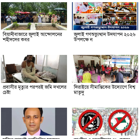
বিয়ানীবাজারে জুলাই আন্দোলনের
জুলাই গণঅভ্যুত্থান উদযাপন ২০২৬
শহীদদের কবর
উপলক্ষে ন
প্রবাসীর মৃত্যুর পরপরই জমি দখলের
দিরাইয়ে সীমান্তিকের উদ্যোগে বিশ্ব
চেষ্টা
মাতৃদু