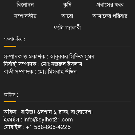
বিনোদন
কৃষি
প্রবাসের খবর
সম্পাদকীয়
আরো
আমাদের পরিবার
ফটো গ্যালারী
সম্পাদকীয় :
সম্পাদক ও প্রকাশক : আবুবকর সিদ্দিক সুমন
নির্বাহী সম্পাদক : মোঃ নজরুল ইসলাম
বার্তা সম্পাদক : মোঃ মিসবাহ উদ্দিন
অফিস :
অফিস : হাউজঃ গুলশান ১, ঢাকা, বাংলাদেশ।
ইমেইল : info@sylhet21.com
মোবাইল : +1 586-665-4225