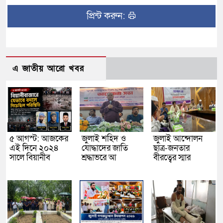
প্রিন্ট করুন:
এ জাতীয় আরো খবর
৫ আগস্ট: আজকের
জুলাই শহিদ ও
জুলাই আন্দোলন
এই দিনে ২০২৪
যোদ্ধাদের জাতি
ছাত্র-জনতার
সালে বিয়ানীব
শ্রদ্ধাভরে আ
বীরত্বের স্মার