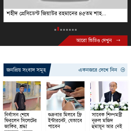
শহীদ প্রেসিডেন্ট জিয়াউর রহমানের ৪৫তম শাহ...
আরো ভিডিও দেখুন
জনপ্রিয় সংবাদ সমূহ
একনজরে দেখে নিন
নির্বাসন শেষে
শুক্রবার মিলবে ফ্রি
সাবেক শিল্পমন্ত্রী
ফিরলেন সিলেটের
ইন্টারনেট, যেভাবে
নূরুল মজিদ
জাকির, শ্রদ্ধা
পাবেন
হুমায়ূন আর নেই