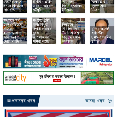
থেকে যেভাবে
রাখবে - এমপি
স্মারকস্তম্ভ:
জিয়ারত ও
বদলে গিয়েছিল
এমরান আহমদ
বিয়ানীবাজারের
ফুলেল শ্রদ্ধা
জুলাই
পরিস্থিতি
চৌধুরী
ইউএনও
নিবেদন
গণঅভ্যুত্থান
প্রবাসীর মৃত্যুর
উদযাপন ২০২৬
পরপরই জমি
উপলক্ষে নর্থ
দখলের চেষ্টা:
ইস্ট মেডিকেল
জগন্নাথপুরে
দিরাইয়ে
কলেজ
সন্ত্রাসী হামলায়
সীমান্তিকের
মুক্তির আগেই
হাসপাতালে
যুবক
উদ্যোগে বিশ্ব
ব্যারিস্টার
আলোচনা ও
আশঙ্কাজনক,
মাতৃদুগ্ধ সপ্তাহ
সুমনের জামিন
দোয়া মাহফিল
মামলা দায়ের
উদযাপন
স্থগিত
প্রবাসের খবর
আরো খবর