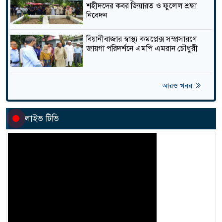
শহীদদের কবর জিয়ারত ও ফুলেল শ্রদ্ধা
জনবল ও জন্মনিয়ন্ত্রণ সামগ্রীর
নিবেদন
সংকটে বিয়ানীবাজারে বেড়েছে
তাজা
জন্মহার
বিয়ানীবাজার স্বাস্থ্য কমপ্লেক্স সম্প্রসারণে
জায়গা পরিদর্শনে এমপি এমরান চৌধুরী
জগন্নাথপু‌রে নৌকা ডু‌বি‌তে ২ জনের
মরদেহ উদ্ধার , নিখোঁজ ২
তাজা
আরও খবর
লাইভ টিভি