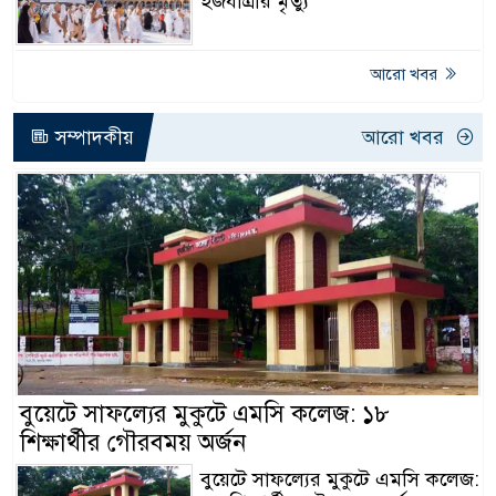
হজযাত্রীর মৃত্যু
আরো খবর
সম্পাদকীয়
আরো খবর
বুয়েটে সাফল্যের মুকুটে এমসি কলেজ: ১৮
শিক্ষার্থীর গৌরবময় অর্জন
বুয়েটে সাফল্যের মুকুটে এমসি কলেজ: