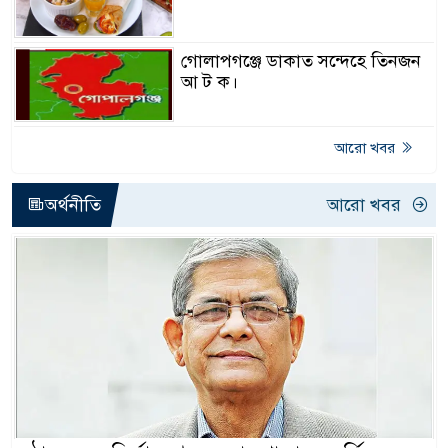
গোলাপগঞ্জে ডাকাত সন্দেহে তিনজন
আ ট ক।
আরো খবর
অর্থনীতি
আরো খবর