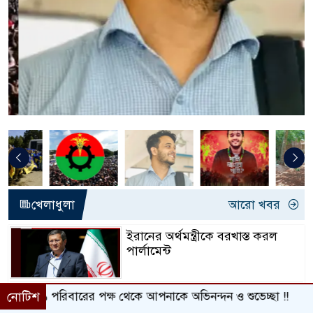
খেলাধুলা
আরো খবর
ইরানের অর্থমন্ত্রীকে বরখাস্ত করল
পার্লামেন্ট
মসজিদে ৯০০ বছর ধরে কুরআন
 থেকে আপনাকে অভিনন্দন ও শুভেচ্ছা !!
নোটিশ
তিলাওয়াতের ঐতিহ্য