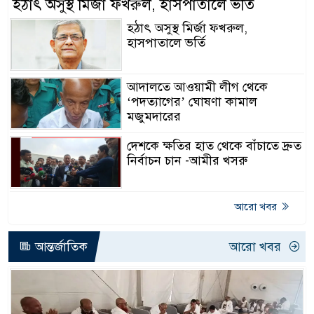
হঠাৎ অসুস্থ মির্জা ফখরুল, হাসপাতালে ভর্তি
হঠাৎ অসুস্থ মির্জা ফখরুল,
হাসপাতালে ভর্তি
আদালতে আওয়ামী লীগ থেকে
‘পদত্যাগের’ ঘোষণা কামাল
মজুমদারের
দেশকে ক্ষতির হাত থেকে বাঁচাতে দ্রুত
নির্বাচন চান -আমীর খসরু
আরো খবর
আন্তর্জাতিক
আরো খবর