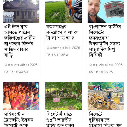
এই ঈদে ঘুরে
কমলগঞ্জের
বাংলাদেশ স্কাউটস
আসতে পারেন
নন্দগ্রামে গ লা কা
সিলেটের
জকিগঞ্জের প্রাচীন
টা লা শ উ দ্ধা র
জনসংযোগ
স্থাপত্যের নিদর্শন
উপকমিটির সদস্য
প্রকাশের তারিখঃ 2026-
সাজিদ রাজার
সাংবাদিক দিপু
বাড়ি
সিদ্দিকী
05-16 19:36:31
প্রকাশের তারিখঃ 2025-
প্রকাশের তারিখঃ 2026-
03-23 19:33:50
05-16 19:36:28
মাইলস্টোন
সিলেট সীমান্তে
সিলেটে
ট্র্যাজেডি: ইসকন
৬৫টি ভারতীয়
ছুরিকাঘাতে
সিলেটে শোক
মহিষ জব্দ করল
মাদ্রাসা শিক্ষক খুন