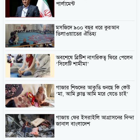
পার্লামেন্ট
মসজিদে ৯০০ বছর ধরে কুরআন
তিলাওয়াতের ঐতিহ্য
অবশেষে ব্রিটিশ নাগরিকত্ব ফিরে পেলেন
‘সিলেটি শামীমা’
গাজার শিশুদের আকুতি শুনছে কি কেউ
‘মা, আমি ক্লান্ত আমি মরে যেতে চাই’
গাজায় ফের ইসরাইলি আগ্রাসনের নিন্দা
জানাল বাংলাদেশ