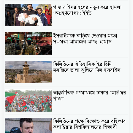
গাজায় ইসরাইলের নতুন করে হামলা
‘অগ্রহণযোগ্য’: ইইউ
ইসরাইলকে নাড়িয়ে দেওয়ার মতো
সক্ষমতা আমাদের আছে: হামাস
ফিলিস্তিনের ঐতিহাসিক ইব্রাহিমি
মসজিদে তালা ঝুলিয়ে দিল ইসরাইল
আন্তর্জাতিক গণমাধ্যমে ঢাকার ‘মার্চ ফর
গাজা’
ফিলিস্তিনের পক্ষে বিক্ষোভ করে বহিষ্কার
কলাম্বিয়ার বিশ্ববিদ্যালয়ের শিক্ষার্থী