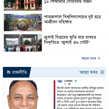
১৮ শিক্ষার্থীর গৌরবময় অর্জন
শাহজালাল বিশ্ববিদ্যালয়ের দুই ছাত্র
আজীবন বহিষ্কার
জুলাই বিপ্লবের স্মৃতি ধরে রাখতে
সিকৃবিতে ‘জুলাই ৩৬ গেইট’
আরো খবর
রাজনীতি
আরো খবর