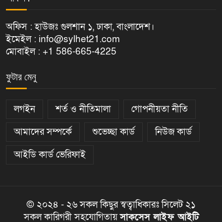
অফিস : হাউজঃ গুলশান ১, ঢাকা, বাংলাদেশ।
ইমেইল : info@sylhet21.com
মোবাইল : +1 586-665-4225
ফুটার মেনু
লগইন
শর্ত ও নীতিমালা
গোপনীয়তা নীতি
আমাদের সম্পর্কে
শুভেচ্ছা কার্ড
নিউজ কার্ড
আইডি কার্ড ভেরিফাই
© ২০২৪ - ২৬ সকল কিছুর স্বত্বাধিকারঃ সিলেট ২১
সকল কারিগরী সহযোগিতায়
সাকসেস লাইফ আইটি