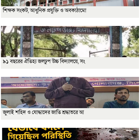
শিক্ষক সংকট, আধুনিক প্রযুক্তি ও অবকাঠামো
৯১ বছরের ঐতিহ্য জলঢুপ উচ্চ বিদ্যালয়ে, সং
জুলাই শহিদ ও যোদ্ধাদের জাতি শ্রদ্ধাভরে আ