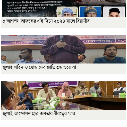
৫ আগস্ট: আজকের এই দিনে ২০২৪ সালে বিয়ানীব
জুলাই শহিদ ও যোদ্ধাদের জাতি শ্রদ্ধাভরে আ
জুলাই আন্দোলন ছাত্র-জনতার বীরত্বের স্মার