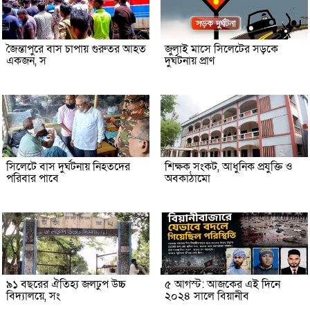
জৈন্তাপুরে বাস চাপায় গুরুতর আহত
জুলাই মাসে সিলেটের সড়কে
একজন, স
দুর্ঘটনায় প্রাণ
সিলেটে বাস দুর্ঘটনায় নিহতদের
শিক্ষক সংকট, আধুনিক প্রযুক্তি ও
পরিবার পাবে
অবকাঠামো
৯১ বছরের ঐতিহ্য জলঢুপ উচ্চ
৫ আগস্ট: আজকের এই দিনে
বিদ্যালয়ে, সং
২০২৪ সালে বিয়ানীব