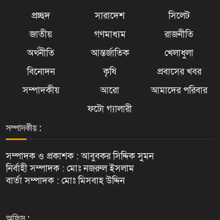
প্রচ্ছদ
সারাদেশ
সিলেট
জাতীয়
গণমাধ্যম
রাজনীতি
অর্থনীতি
আন্তর্জাতিক
খেলাধুলা
বিনোদন
কৃষি
প্রবাসের খবর
সম্পাদকীয়
আরো
আমাদের পরিবার
ফটো গ্যালারী
সম্পাদকীয় :
সম্পাদক ও প্রকাশক : আবুবকর সিদ্দিক সুমন
নির্বাহী সম্পাদক : মোঃ নজরুল ইসলাম
বার্তা সম্পাদক : মোঃ মিসবাহ উদ্দিন
অফিস :