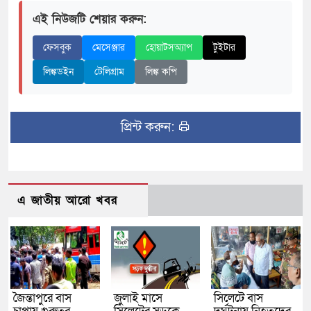
এই নিউজটি শেয়ার করুন:
ফেসবুক
মেসেঞ্জার
হোয়াটসঅ্যাপ
টুইটার
লিঙ্কডইন
টেলিগ্রাম
লিঙ্ক কপি
প্রিন্ট করুন:
এ জাতীয় আরো খবর
জৈন্তাপুরে বাস
জুলাই মাসে
সিলেটে বাস