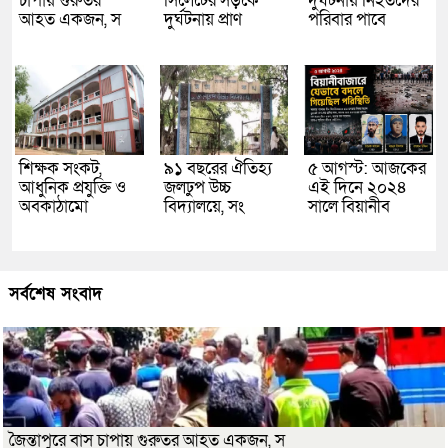
চাপায় গুরুতর
সিলেটের সড়কে
দুর্ঘটনায় নিহতদের
আহত একজন, স
দুর্ঘটনায় প্রাণ
পরিবার পাবে
শিক্ষক সংকট,
৯১ বছরের ঐতিহ্য
৫ আগস্ট: আজকের
আধুনিক প্রযুক্তি ও
জলঢুপ উচ্চ
এই দিনে ২০২৪
অবকাঠামো
বিদ্যালয়ে, সং
সালে বিয়ানীব
সর্বশেষ সংবাদ
জৈন্তাপুরে বাস চাপায় গুরুতর আহত একজন, স