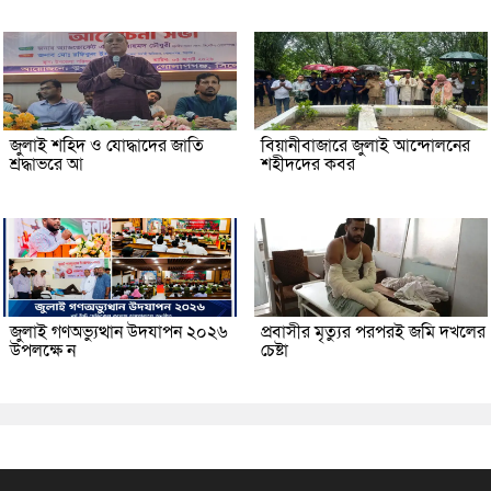
জুলাই শহিদ ও যোদ্ধাদের জাতি
বিয়ানীবাজারে জুলাই আন্দোলনের
শ্রদ্ধাভরে আ
শহীদদের কবর
জুলাই গণঅভ্যুত্থান উদযাপন ২০২৬
প্রবাসীর মৃত্যুর পরপরই জমি দখলের
উপলক্ষে ন
চেষ্টা