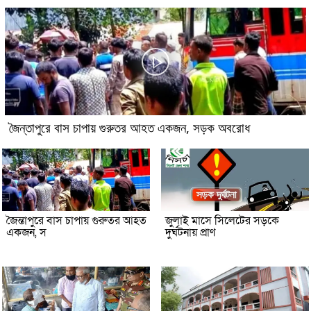
জৈন্তাপুরে বাস চাপায় গুরুতর আহত একজন, সড়ক অবরোধ
জৈন্তাপুরে বাস চাপায় গুরুতর আহত
জুলাই মাসে সিলেটের সড়কে
একজন, স
দুর্ঘটনায় প্রাণ