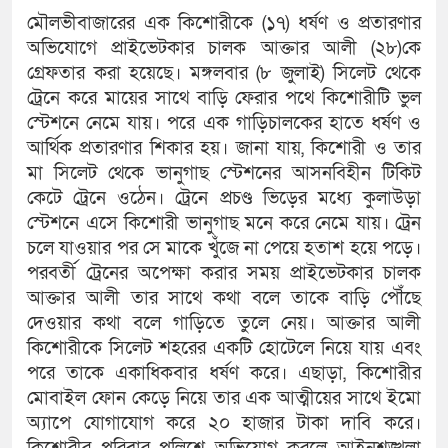
মৌলভীবাজারের এক কিশোরীকে (১৭) ধর্ষণ ও প্রতারণার
অভিযোগে প্রাইভেটকার চালক আক্তার আলী (২৮)কে
গ্রেফতার করা হয়েছে। মঙ্গলবার (৮ জুলাই) সিলেট থেকে
ট্রেনে করে মায়ের সাথে বাড়ি ফেরার পথে কিশোরীটি ভুল
স্টেশনে নেমে যায়। পরে এক গাড়িচালকের হাতে ধর্ষণ ও
আর্থিক প্রতারণার শিকার হয়। জানা যায়, কিশোরী ও তার
মা সিলেট থেকে ভানুগাছ স্টেশনের আসনবিহীন টিকিট
কেটে ট্রেনে ওঠেন। ট্রেনে প্রচণ্ড ভিড়ের মধ্যে কুলাউড়া
স্টেশনে এসে কিশোরী ভানুগাছ মনে করে নেমে যায়। ট্রেন
চলে যাওয়ার পর সে মাকে খুঁজে না পেয়ে হতাশ হয়ে পড়ে।
পরবর্তী ট্রেনের অপেক্ষা করার সময় প্রাইভেটকার চালক
আক্তার আলী তার সাথে কথা বলে তাকে বাড়ি পৌঁছে
দেওয়ার কথা বলে গাড়িতে তুলে নেয়। আক্তার আলী
কিশোরীকে সিলেট শহরের একটি হোটেলে নিয়ে যায় এবং
পরে তাকে একাধিকবার ধর্ষণ করে। এছাড়া, কিশোরীর
মোবাইল ফোন কেড়ে নিয়ে তার এক আত্মীয়ের সাথে ইমো
অ্যাপে যোগাযোগ করে ২০ হাজার টাকা দাবি করে।