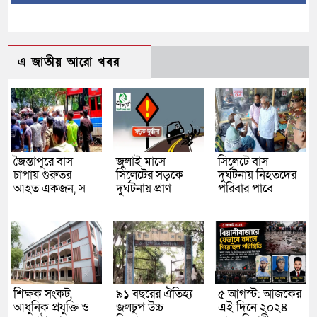
এ জাতীয় আরো খবর
জৈন্তাপুরে বাস
জুলাই মাসে
সিলেটে বাস
চাপায় গুরুতর
সিলেটের সড়কে
দুর্ঘটনায় নিহতদের
আহত একজন, স
দুর্ঘটনায় প্রাণ
পরিবার পাবে
শিক্ষক সংকট,
৯১ বছরের ঐতিহ্য
৫ আগস্ট: আজকের
আধুনিক প্রযুক্তি ও
জলঢুপ উচ্চ
এই দিনে ২০২৪