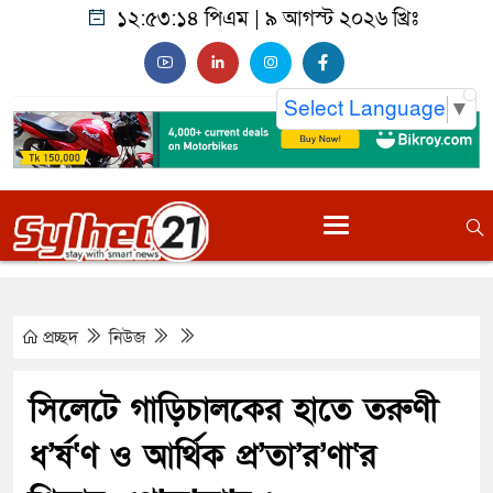
১২:৫৩:১৫ পিএম
|
৯ আগস্ট ২০২৬ খ্রিঃ
Select Language
▼
প্রচ্ছদ
নিউজ
সিলেটে গাড়িচালকের হাতে তরুণী
ধ’র্ষ‘ণ ও আর্থিক প্র’তা’র’ণা‘র