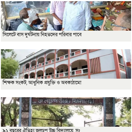
সিলেটে বাস দুর্ঘটনায় নিহতদের পরিবার পাবে
শিক্ষক সংকট, আধুনিক প্রযুক্তি ও অবকাঠামো
৯১ বছরের ঐতিহ্য জলঢুপ উচ্চ বিদ্যালয়ে, সং