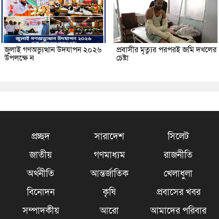
জুলাই গণঅভ্যুত্থান উদযাপন ২০২৬
প্রবাসীর মৃত্যুর পরপরই জমি দখলের
উপলক্ষে ন
চেষ্টা
প্রচ্ছদ
সারাদেশ
সিলেট
জাতীয়
গণমাধ্যম
রাজনীতি
অর্থনীতি
আন্তর্জাতিক
খেলাধুলা
বিনোদন
কৃষি
প্রবাসের খবর
সম্পাদকীয়
আরো
আমাদের পরিবার