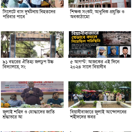
সিলেটে বাস দুর্ঘটনায় নিহতদের
শিক্ষক সংকট, আধুনিক প্রযুক্তি ও
পরিবার পাবে
অবকাঠামো
৯১ বছরের ঐতিহ্য জলঢুপ উচ্চ
৫ আগস্ট: আজকের এই দিনে
বিদ্যালয়ে, সং
২০২৪ সালে বিয়ানীব
জুলাই শহিদ ও যোদ্ধাদের জাতি
বিয়ানীবাজারে জুলাই আন্দোলনের
শ্রদ্ধাভরে আ
শহীদদের কবর