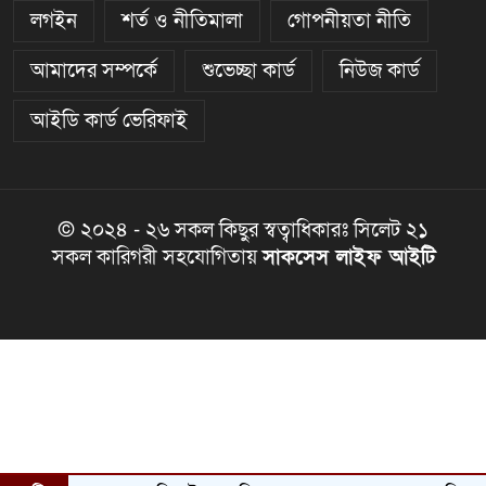
লগইন
শর্ত ও নীতিমালা
গোপনীয়তা নীতি
আমাদের সম্পর্কে
শুভেচ্ছা কার্ড
নিউজ কার্ড
আইডি কার্ড ভেরিফাই
© ২০২৪ - ২৬ সকল কিছুর স্বত্বাধিকারঃ সিলেট ২১
সকল কারিগরী সহযোগিতায়
সাকসেস লাইফ আইটি