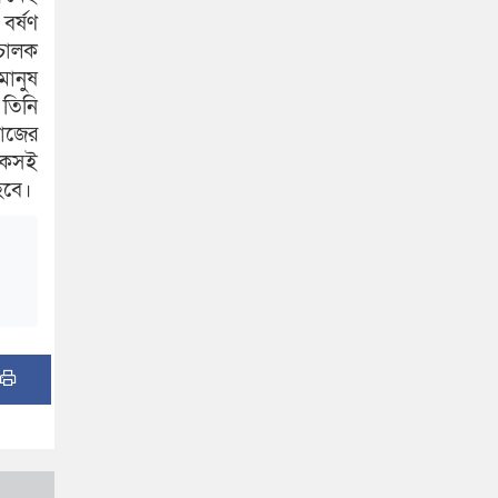
বর্ষণ
চালক
মানুষ
 তিনি
াজের
টেকসই
হবে।