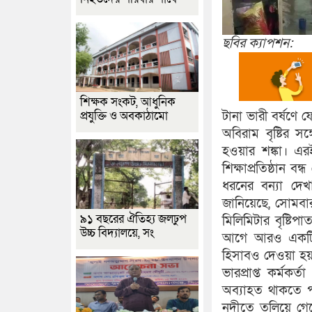
ছবির ক্যাপশন:
শিক্ষক সংকট, আধুনিক
প্রযুক্তি ও অবকাঠামো
টানা ভারী বর্ষণে
অবিরাম বৃষ্টির স
হওয়ার শঙ্কা। এর
শিক্ষাপ্রতিষ্ঠান
ধরনের বন্যা দে
জানিয়েছে, সোমবার
৯১ বছরের ঐতিহ্য জলঢুপ
মিলিমিটার বৃষ্টিপ
উচ্চ বিদ্যালয়ে, সং
আগে আরও একটি পর্
হিসাবও দেওয়া হয়
ভারপ্রাপ্ত কর্মক
অব্যাহত থাকতে পা
নদীতে তলিয়ে গেছে