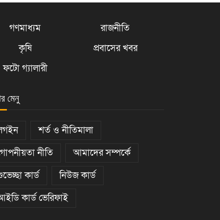
গণমাধ্যম
রাজনীতি
কৃষি
প্রবাসের খবর
ফটো গ্যালারী
ার মেনু
লগইন
শর্ত ও নীতিমালা
গোপনীয়তা নীতি
আমাদের সম্পর্কে
শুভেচ্ছা কার্ড
নিউজ কার্ড
আইডি কার্ড ভেরিফাই