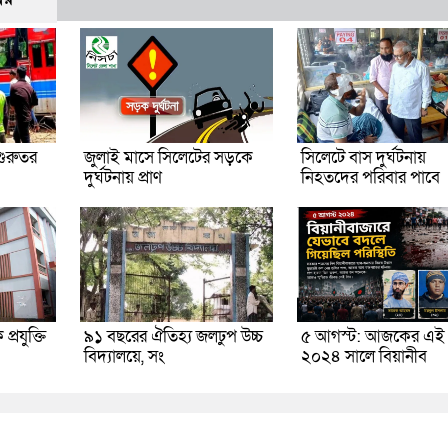
গুরুতর
জুলাই মাসে সিলেটের সড়কে
সিলেটে বাস দুর্ঘটনায়
দুর্ঘটনায় প্রাণ
নিহতদের পরিবার পাবে
্রযুক্তি
৯১ বছরের ঐতিহ্য জলঢুপ উচ্চ
৫ আগস্ট: আজকের এই 
বিদ্যালয়ে, সং
২০২৪ সালে বিয়ানীব