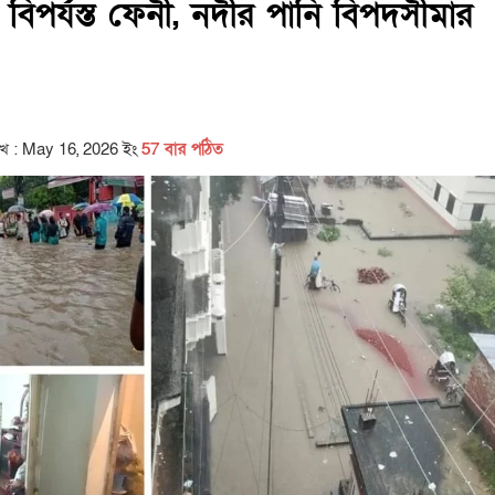
তে বিপর্যস্ত ফেনী, নদীর পানি বিপদসীমার
িখ : May 16, 2026 ইং
57 বার পঠিত