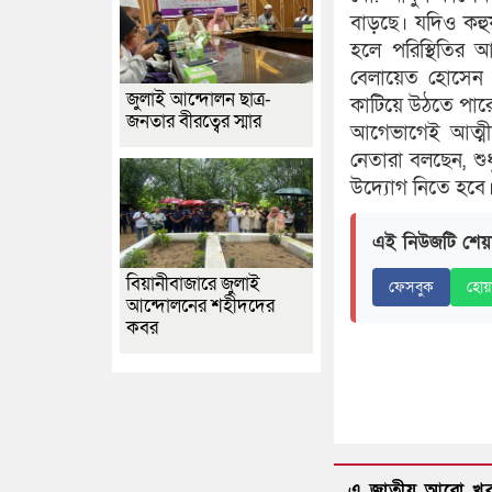
বাড়ছে। যদিও কহু
হলে পরিস্থিতির
বেলায়েত হোসেন জ
জুলাই আন্দোলন ছাত্র-
কাটিয়ে উঠতে পারেন
জনতার বীরত্বের স্মার
আগেভাগেই আত্মী
নেতারা বলছেন, শু
উদ্যোগ নিতে হবে।
এই নিউজটি শেয়
বিয়ানীবাজারে জুলাই
ফেসবুক
হোয়
আন্দোলনের শহীদদের
কবর
এ জাতীয় আরো খ