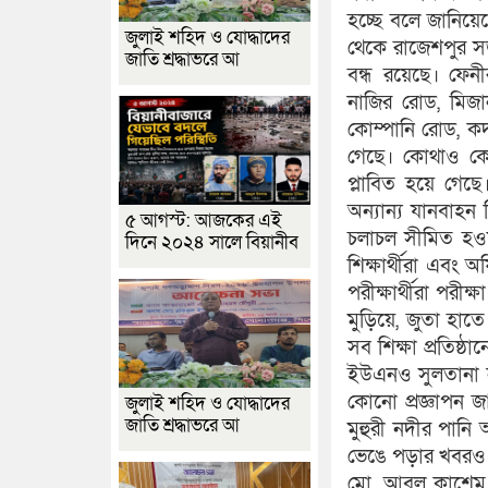
হচ্ছে বলে জানিয়ে
জুলাই শহিদ ও যোদ্ধাদের
থেকে রাজেশপুর স
জাতি শ্রদ্ধাভরে আ
বন্ধ রয়েছে। ফেনী
নাজির রোড, মিজান
কোম্পানি রোড, কদ
গেছে। কোথাও কো
প্লাবিত হয়ে গেছ
অন্যান্য যানবাহ
৫ আগস্ট: আজকের এই
চলাচল সীমিত হওয়া
দিনে ২০২৪ সালে বিয়ানীব
শিক্ষার্থীরা এব
পরীক্ষার্থীরা পরী
মুড়িয়ে, জুতা হাতে
সব শিক্ষা প্রতিষ্
ইউএনও সুলতানা না
কোনো প্রজ্ঞাপন জ
জুলাই শহিদ ও যোদ্ধাদের
জাতি শ্রদ্ধাভরে আ
মুহুরী নদীর পানি
ভেঙে পড়ার খবরও জ
মো. আবুল কাশেম জ