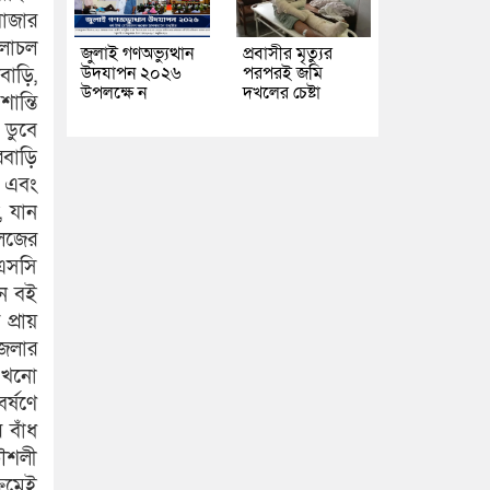
বাজার
চলাচল
জুলাই গণঅভ্যুত্থান
প্রবাসীর মৃত্যুর
উদযাপন ২০২৬
পরপরই জমি
বাড়ি,
উপলক্ষে ন
দখলের চেষ্টা
ান্তি
 ডুবে
বাড়ি
া এবং
, যান
লেজের
চএসসি
নে বই
প্রায়
জেলার
 এখনো
র্ষণে
 বাঁধ
কৌশলী
্রমেই