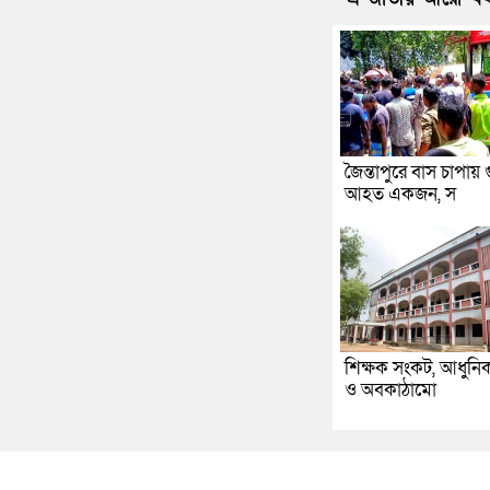
জৈন্তাপুরে বাস চাপায় 
আহত একজন, স
শিক্ষক সংকট, আধুনিক প
ও অবকাঠামো