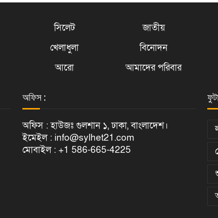
সিলেট
জাতীয়
খেলাধুলা
বিনোদন
আরো
আমাদের পরিবার
অফিস :
ফুট
অফিস : হাউজঃ গুলশান ১, ঢাকা, বাংলাদেশ।
ইমেইল : info@sylhet21.com
মোবাইল : +1 586-665-4225