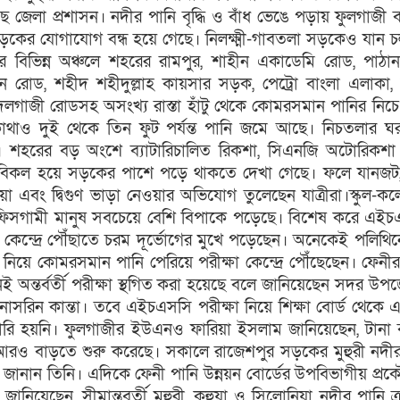
ছে জেলা প্রশাসন। নদীর পানি বৃদ্ধি ও বাঁধ ভেঙে পড়ায় ফুলগাজী 
ড়কের যোগাযোগ বন্ধ হয়ে গেছে। নিলক্ষ্মী-গাবতলা সড়কেও যান 
র বিভিন্ন অঞ্চলে শহরের রামপুর, শাহীন একাডেমি রোড, পাঠান
 রোড, শহীদ শহীদুল্লাহ কায়সার সড়ক, পেট্রো বাংলা এলাকা, শ
লগাজী রোডসহ অসংখ্য রাস্তা হাঁটু থেকে কোমরসমান পানির নিচে
থাও দুই থেকে তিন ফুট পর্যন্ত পানি জমে আছে। নিচতলার ঘর
ে। শহরের বড় অংশে ব্যাটারিচালিত রিকশা, সিএনজি অটোরিকশ
ন বিকল হয়ে সড়কের পাশে পড়ে থাকতে দেখা গেছে। ফলে যানজট
 এবং দ্বিগুণ ভাড়া নেওয়ার অভিযোগ তুলেছেন যাত্রীরা।স্কুল-ক
ং অফিসগামী মানুষ সবচেয়ে বেশি বিপাকে পড়েছে। বিশেষ করে এই
ক্ষা কেন্দ্রে পৌঁছাতে চরম দূর্ভোগের মুখে পড়েছেন। অনেকেই পলিথি
 নিয়ে কোমরসমান পানি পেরিয়ে পরীক্ষা কেন্দ্রে পৌঁছেছেন। ফেনীর 
ঠানেই অন্তর্বর্তী পরীক্ষা স্থগিত করা হয়েছে বলে জানিয়েছেন সদর উপ
সরিন কান্তা। তবে এইচএসসি পরীক্ষা নিয়ে শিক্ষা বোর্ড থেকে
ারি হয়নি। ফুলগাজীর ইউএনও ফারিয়া ইসলাম জানিয়েছেন, টানা ব
 আরও বাড়তে শুরু করেছে। সকালে রাজেশপুর সড়কের মুহুরী নদীর
ানান তিনি। এদিকে ফেনী পানি উন্নয়ন বোর্ডের উপবিভাগীয় প্র
ানিয়েছেন, সীমান্তবর্তী মুহুরী, কহুয়া ও সিলোনিয়া নদীর পানি ক