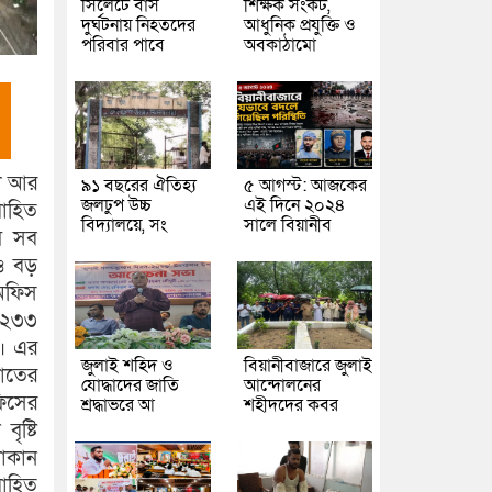
সিলেটে বাস
শিক্ষক সংকট,
দুর্ঘটনায় নিহতদের
আধুনিক প্রযুক্তি ও
পরিবার পাবে
অবকাঠামো
তা আর
৯১ বছরের ঐতিহ্য
৫ আগস্ট: আজকের
জলঢুপ উচ্চ
এই দিনে ২০২৪
বাহিত
বিদ্যালয়ে, সং
সালে বিয়ানীব
ায় সব
রও বড়
অফিস
য় ২৩৩
চ। এর
জুলাই শহিদ ও
বিয়ানীবাজারে জুলাই
পাতের
যোদ্ধাদের জাতি
আন্দোলনের
ফিসের
শ্রদ্ধাভরে আ
শহীদদের কবর
ৃষ্টি
দোকান
বাহিত