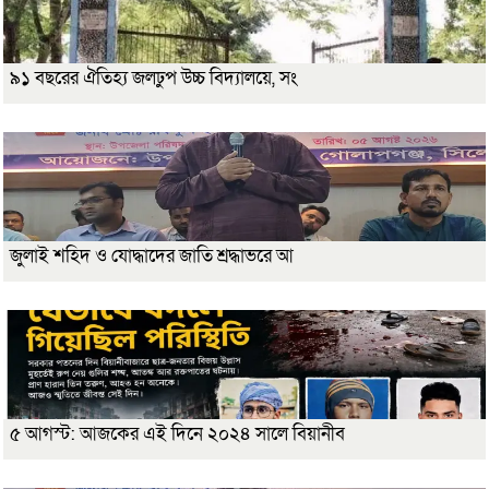
৯১ বছরের ঐতিহ্য জলঢুপ উচ্চ বিদ্যালয়ে, সং
জুলাই শহিদ ও যোদ্ধাদের জাতি শ্রদ্ধাভরে আ
৫ আগস্ট: আজকের এই দিনে ২০২৪ সালে বিয়ানীব