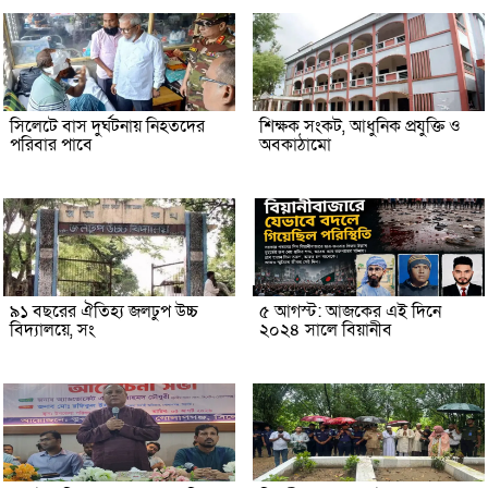
সিলেটে বাস দুর্ঘটনায় নিহতদের
শিক্ষক সংকট, আধুনিক প্রযুক্তি ও
পরিবার পাবে
অবকাঠামো
৯১ বছরের ঐতিহ্য জলঢুপ উচ্চ
৫ আগস্ট: আজকের এই দিনে
বিদ্যালয়ে, সং
২০২৪ সালে বিয়ানীব