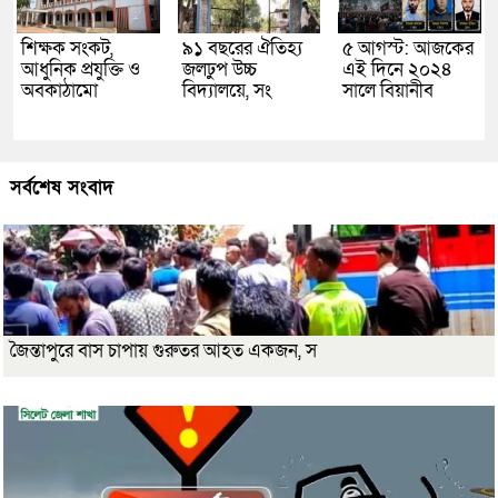
শিক্ষক সংকট,
৯১ বছরের ঐতিহ্য
৫ আগস্ট: আজকের
আধুনিক প্রযুক্তি ও
জলঢুপ উচ্চ
এই দিনে ২০২৪
অবকাঠামো
বিদ্যালয়ে, সং
সালে বিয়ানীব
সর্বশেষ সংবাদ
জৈন্তাপুরে বাস চাপায় গুরুতর আহত একজন, স