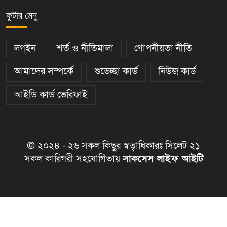
ফুটার মেনু
লগইন
শর্ত ও নীতিমালা
গোপনীয়তা নীতি
আমাদের সম্পর্কে
শুভেচ্ছা কার্ড
নিউজ কার্ড
আইডি কার্ড ভেরিফাই
© ২০২৪ - ২৬ সকল কিছুর স্বত্বাধিকারঃ সিলেট ২১
সকল কারিগরী সহযোগিতায়
সাকসেস লাইফ আইটি