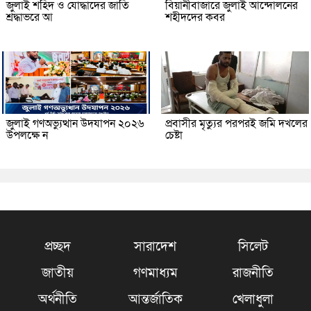
জুলাই শহিদ ও যোদ্ধাদের জাতি
বিয়ানীবাজারে জুলাই আন্দোলনের
শ্রদ্ধাভরে আ
শহীদদের কবর
জুলাই গণঅভ্যুত্থান উদযাপন ২০২৬
প্রবাসীর মৃত্যুর পরপরই জমি দখলের
উপলক্ষে ন
চেষ্টা
প্রচ্ছদ
সারাদেশ
সিলেট
জাতীয়
গণমাধ্যম
রাজনীতি
অর্থনীতি
আন্তর্জাতিক
খেলাধুলা