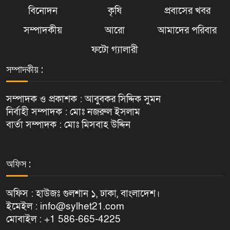
বিনোদন
কৃষি
প্রবাসের খবর
সম্পাদকীয়
আরো
আমাদের পরিবার
ফটো গ্যালারী
সম্পাদকীয় :
সম্পাদক ও প্রকাশক : আবুবকর সিদ্দিক সুমন
নির্বাহী সম্পাদক : মোঃ নজরুল ইসলাম
বার্তা সম্পাদক : মোঃ মিসবাহ উদ্দিন
অফিস :
অফিস : হাউজঃ গুলশান ১, ঢাকা, বাংলাদেশ।
ইমেইল : info@sylhet21.com
মোবাইল : +1 586-665-4225