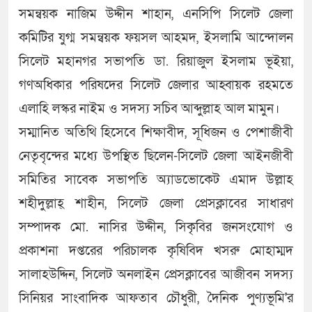
সমন্বয়ক নাজিম উদ্দীন শাহান, এনসিপি সিলেট জেলা
কমিটির যুগ্ম সমন্বয়ক ফয়সল আহমদ, ইসলামি আন্দোলন
সিলেট মহানগর সভাপতি ডা. রিয়াজুল ইসলাম ভূইয়া,
গণঅধিকার পরিষদের সিলেট জেলার আহ্বায়ক রহমতে
এলাহি লস্কর নাইম ও সদস্য সচিব আব্দুল্লাহ আল মামুন।
সম্মানিত অতিথি হিসেবে শিক্ষাবীদ, সূধিজন ও পেশাজীবী
নেতৃবৃন্দের মধ্যে উপস্থিত ছিলেন-সিলেট জেলা আইনজীবী
সমিতির সাবেক সভাপতি অ্যাডভোকেট এমাদ উল্লাহ
শহীদুল্লাহ্ শাহীন, সিলেট জেলা প্রেসক্লাবের সাধারণ
সম্পাদক মো. নাসির উদ্দীন, সিকৃবির জনসংযোগ ও
প্রকাশনা দপ্তরের পরিচালক কৃষিবিদ খসরু মোহাম্মদ
সালাহউদ্দিন, সিলেট অনলাইন প্রেসক্লাবের আজীবন সদস্য
সিনিয়র সাংবাদিক আফতাব চৌধুরী, দৈনিক পুণ্যভূমি'র