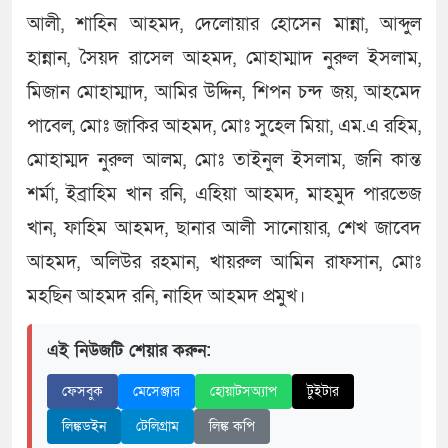
আলী, শাহিন আহমদ, দেলোয়ার হোসেন মান্না, আব্দুল
হান্নান, সৈয়দ রাসেল আহমদ, মোহাম্মাদ নুরুল ইসলাম,
মিজান মোহাম্মাদ, আমির উদ্দিন, শিপন চন্দ জয়, আহমেদ
পাবেল, মোঃ জাকির আহমদ, মোঃ সুহেল মিয়া, এম.এ রহিম,
মোহাম্মদ নুরুল আলম, মোঃ তাইনুল ইসলাম, জনি কান্ত
শৰ্মা, ইব্রাহিম খান রনি, এহিয়া আহমদ, মাহমুদ পারভেজ
খান, ফাহিম আহমদ, ছানার আলী সানোয়ার, শেখ জাবেদ
আহমদ, অলিউর রহমান, খায়রুল আমিন রাফসান, মোঃ
মহছিন আহমদ রনি, নাহিদ আহমদ প্রমুখ।
এই নিউজটি শেয়ার করুন:
ফেসবুক
মেসেঞ্জার
হোয়াটসঅ্যাপ
টুইটার
লিঙ্কডইন
টেলিগ্রাম
লিঙ্ক কপি