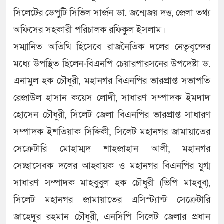
সিলেটের ডেপুটি সিভিল সার্জন ডা. জন্মেজয় দত্ত, জেলা তথ্য
অফিসের সহকারী পরিচালক রফিকুল ইসলাম।
সম্মানিত অতিথি হিসেবে রাজনৈতিক দলের নেতৃবৃন্দের
মধ্যে উপস্থিত ছিলেন-বিএনপি চেয়ারপারসনের উপদেষ্টা ড.
এনামুল হক চৌধুরী, মহানগর বিএনপির ভারপ্রাপ্ত সভাপতি
রেজাউল হাসান কয়েস লোদী, সাধারণ সম্পাদক ইমদাদ
হোসেন চৌধুরী, সিলেট জেলা বিএনপির ভারপ্রাপ্ত সাধারণ
সম্পাদক ইশতিয়াক সিদ্দিকী, সিলেট মহানগর জামায়াতের
সেক্রেটারি মোহাম্মদ শাহজাহান আলী, মহানগর
সেচ্ছাসেবক দলের আহ্বায়ক ও মহানগর বিএনপির যুগ্ম
সাধারণ সম্পাদক মাহবুবুল হক চৌধুরী (ভিপি মাহবুব),
সিলেট মহানগর জামায়াতের এসিস্ট্যান্ট সেক্রেটারি
জাহেদুর রহমান চৌধুরী, এনসিপি সিলেট জেলার প্রধান