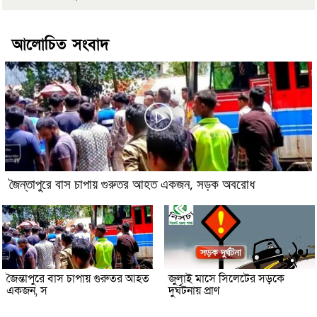
আলোচিত সংবাদ
জৈন্তাপুরে বাস চাপায় গুরুতর আহত একজন, সড়ক অবরোধ
জৈন্তাপুরে বাস চাপায় গুরুতর আহত
জুলাই মাসে সিলেটের সড়কে
একজন, স
দুর্ঘটনায় প্রাণ