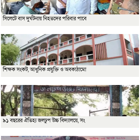
সিলেটে বাস দুর্ঘটনায় নিহতদের পরিবার পাবে
শিক্ষক সংকট, আধুনিক প্রযুক্তি ও অবকাঠামো
৯১ বছরের ঐতিহ্য জলঢুপ উচ্চ বিদ্যালয়ে, সং