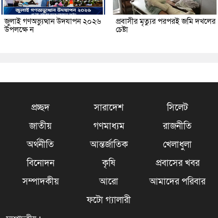
জুলাই গণঅভ্যুত্থান উদযাপন ২০২৬
প্রবাসীর মৃত্যুর পরপরই জমি দখলের
উপলক্ষে ন
চেষ্টা
প্রচ্ছদ
সারাদেশ
সিলেট
জাতীয়
গণমাধ্যম
রাজনীতি
অর্থনীতি
আন্তর্জাতিক
খেলাধুলা
বিনোদন
কৃষি
প্রবাসের খবর
সম্পাদকীয়
আরো
আমাদের পরিবার
ফটো গ্যালারী