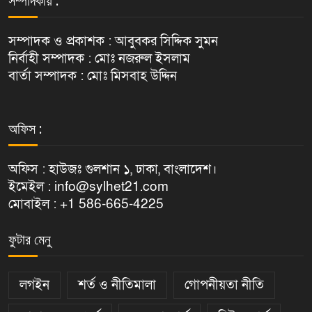
সম্পাদকীয় :
সম্পাদক ও প্রকাশক : আবুবকর সিদ্দিক সুমন
নির্বাহী সম্পাদক : মোঃ নজরুল ইসলাম
বার্তা সম্পাদক : মোঃ মিসবাহ উদ্দিন
অফিস :
অফিস : হাউজঃ গুলশান ১, ঢাকা, বাংলাদেশ।
ইমেইল : info@sylhet21.com
মোবাইল : +1 586-665-4225
ফুটার মেনু
লগইন
শর্ত ও নীতিমালা
গোপনীয়তা নীতি