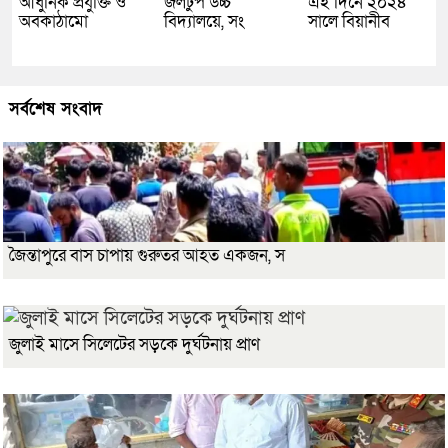
আধুনিক প্রযুক্তি ও
জলঢুপ উচ্চ
এই দিনে ২০২৪
অবকাঠামো
বিদ্যালয়ে, সং
সালে বিয়ানীব
সর্বশেষ সংবাদ
জৈন্তাপুরে বাস চাপায় গুরুতর আহত একজন, স
জুলাই মাসে সিলেটের সড়কে দুর্ঘটনায় প্রাণ