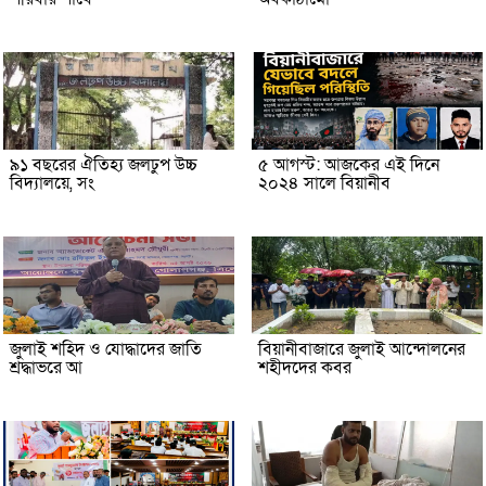
৯১ বছরের ঐতিহ্য জলঢুপ উচ্চ
৫ আগস্ট: আজকের এই দিনে
বিদ্যালয়ে, সং
২০২৪ সালে বিয়ানীব
জুলাই শহিদ ও যোদ্ধাদের জাতি
বিয়ানীবাজারে জুলাই আন্দোলনের
শ্রদ্ধাভরে আ
শহীদদের কবর