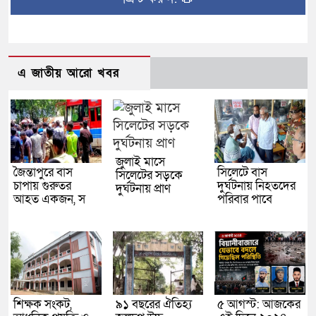
এ জাতীয় আরো খবর
জুলাই মাসে
জৈন্তাপুরে বাস
সিলেটে বাস
সিলেটের সড়কে
চাপায় গুরুতর
দুর্ঘটনায় নিহতদের
দুর্ঘটনায় প্রাণ
আহত একজন, স
পরিবার পাবে
শিক্ষক সংকট,
৯১ বছরের ঐতিহ্য
৫ আগস্ট: আজকের