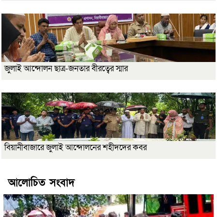
জুলাই আন্দোলন ছাত্র-জনতার বীরত্বের স্মার
বিয়ানীবাজারে জুলাই আন্দোলনের শহীদদের কবর
আলোচিত সংবাদ