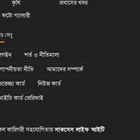
কৃষি
প্রবাসের খবর
ফটো গ্যালারী
ার মেনু
লগইন
শর্ত ও নীতিমালা
গোপনীয়তা নীতি
আমাদের সম্পর্কে
শুভেচ্ছা কার্ড
নিউজ কার্ড
আইডি কার্ড ভেরিফাই
ল কারিগরী সহযোগিতায়
সাকসেস লাইফ আইটি