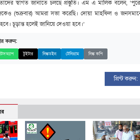
েতাদের স্বাগত জানাতে চলছে প্রস্তুতি। এম এ মালিক বলেন, ‘পু
 আজকেও (শুক্রবার) আমরা সভা করেছি। দোয়া মাহফিল ও জনসমা
্ত হবে। চূড়ান্ত হলেই জানিয়ে দেওয়া হবে।’
ার করুন:
াটসঅ্যাপ
টুইটার
লিঙ্কডইন
টেলিগ্রাম
লিঙ্ক কপি
প্রিন্ট করুন:
বর