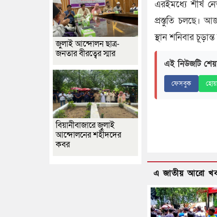
এরইমধ্যে শীর্ষ ন
প্রস্তুতি চলছে।
স্থান শনিবার চূড়ান
জুলাই আন্দোলন ছাত্র-
জনতার বীরত্বের স্মার
এই নিউজটি শেয়
ফেসবুক
হোয়
বিয়ানীবাজারে জুলাই
আন্দোলনের শহীদদের
কবর
এ জাতীয় আরো খ