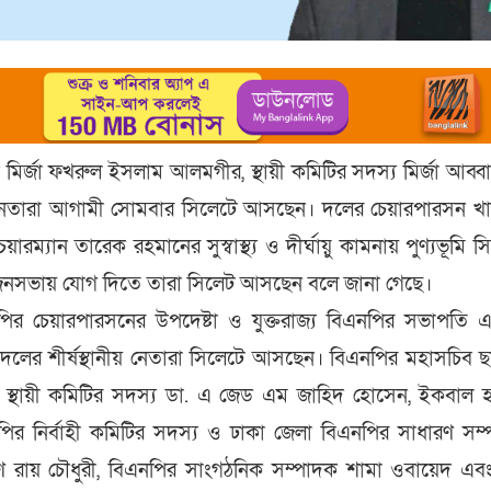
মির্জা ফখরুল ইসলাম আলমগীর, স্থায়ী কমিটির সদস্য মির্জা আব্
ীয় নেতারা আগামী সোমবার সিলেটে আসছেন। দলের চেয়ারপারসন খ
চেয়ারম্যান তারেক রহমানের সুস্বাস্থ্য ও দীর্ঘায়ু কামনায় পুণ্যভূমি স
নসভায় যোগ দিতে তারা সিলেট আসছেন বলে জানা গেছে।
পির চেয়ারপারসনের উপদেষ্টা ও যুক্তরাজ্য বিএনপির সভাপতি
ে দলের শীর্ষস্থানীয় নেতারা সিলেটে আসছেন। বিএনপির মহাসচিব 
স্থায়ী কমিটির সদস্য ডা. এ জেড এম জাহিদ হোসেন, ইকবাল হ
নপির নির্বাহী কমিটির সদস্য ও ঢাকা জেলা বিএনপির সাধারণ সম
ণ রায় চৌধুরী, বিএনপির সাংগঠনিক সম্পাদক শামা ওবায়েদ এবং 