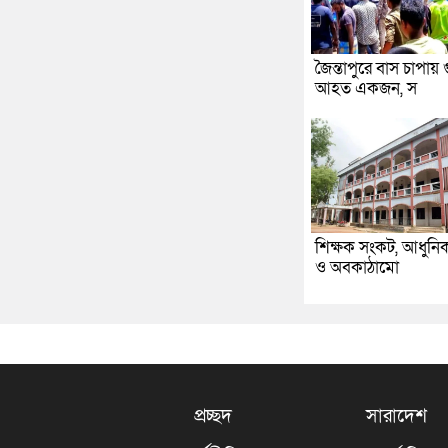
জৈন্তাপুরে বাস চাপায় 
আহত একজন, স
শিক্ষক সংকট, আধুনিক প
ও অবকাঠামো
প্রচ্ছদ
সারাদেশ