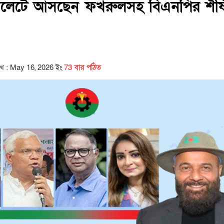
লেটে আসছেন ফখরুলসহ বিএনপির শীর্
িখ : May 16, 2026 ইং
73 বার পঠিত