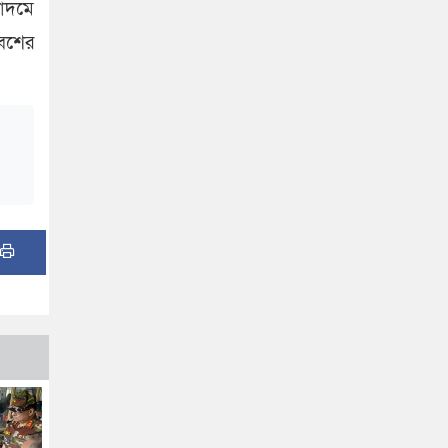
রোদমে
বেশের