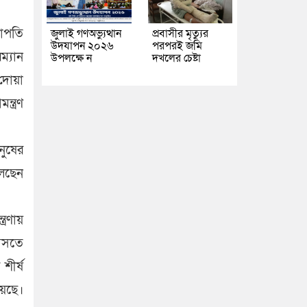
ভাপতি
জুলাই গণঅভ্যুত্থান
প্রবাসীর মৃত্যুর
উদযাপন ২০২৬
পরপরই জমি
ম্যান
উপলক্ষে ন
দখলের চেষ্টা
 দোয়া
্ত্রণ
নুষের
লেছেন
্রণায়
আসতে
শীর্ষ
য়েছে।