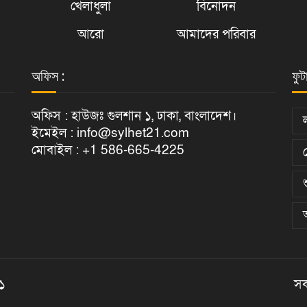
খেলাধুলা
বিনোদন
আরো
আমাদের পরিবার
অফিস :
ফুট
অফিস : হাউজঃ গুলশান ১, ঢাকা, বাংলাদেশ।
ইমেইল : info@sylhet21.com
মোবাইল : +1 586-665-4225
২১
সক