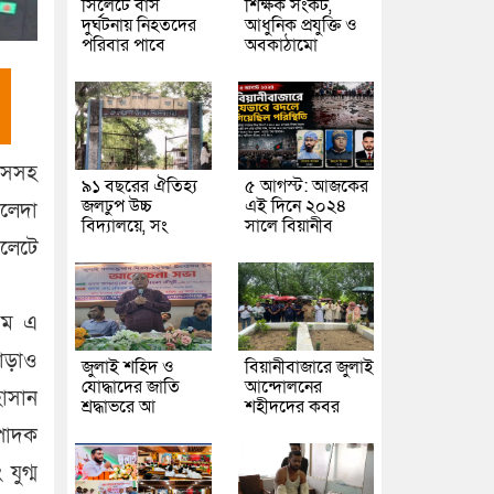
সিলেটে বাস
শিক্ষক সংকট,
দুর্ঘটনায় নিহতদের
আধুনিক প্রযুক্তি ও
পরিবার পাবে
অবকাঠামো
বাসসহ
৯১ বছরের ঐতিহ্য
৫ আগস্ট: আজকের
জলঢুপ উচ্চ
এই দিনে ২০২৪
ালেদা
বিদ্যালয়ে, সং
সালে বিয়ানীব
িলেটে
 এম এ
ছাড়াও
জুলাই শহিদ ও
বিয়ানীবাজারে জুলাই
যোদ্ধাদের জাতি
আন্দোলনের
াসান
শ্রদ্ধাভরে আ
শহীদদের কবর
্পাদক
যুগ্ম