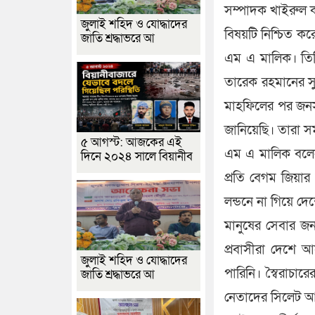
সম্পাদক খাইরুল
জুলাই শহিদ ও যোদ্ধাদের
বিষয়টি নিশ্চিত ক
জাতি শ্রদ্ধাভরে আ
এম এ মালিক। তিনি
তারেক রহমানের সু
মাহফিলের পর জনস
জানিয়েছি। তারা সম
৫ আগস্ট: আজকের এই
এম এ মালিক বলেন,
দিনে ২০২৪ সালে বিয়ানীব
প্রতি বেগম জিয়ার
লন্ডনে না গিয়ে দ
মানুষের সেবার জন্
প্রবাসীরা দেশে
জুলাই শহিদ ও যোদ্ধাদের
পারিনি। স্বৈরাচার
জাতি শ্রদ্ধাভরে আ
নেতাদের সিলেট আগ