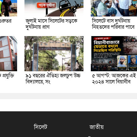
গুরুতর
জুলাই মাসে সিলেটের সড়কে
সিলেটে বাস দুর্ঘটনায়
দুর্ঘটনায় প্রাণ
নিহতদের পরিবার পাবে
্রযুক্তি
৯১ বছরের ঐতিহ্য জলঢুপ উচ্চ
৫ আগস্ট: আজকের এই 
বিদ্যালয়ে, সং
২০২৪ সালে বিয়ানীব
সিলেট
জাতীয়