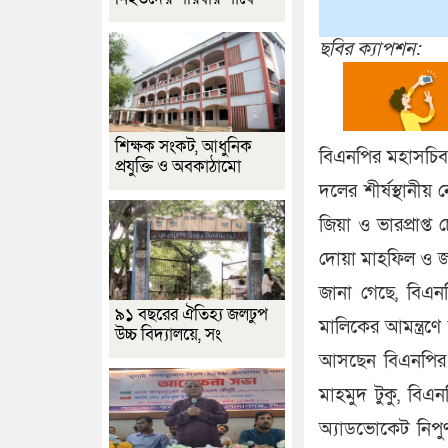
ছবির ক্যাপশন:
শিক্ষক সংকট, আধুনিক
বিএনপির মহাসচিব 
প্রযুক্তি ও অবকাঠামো
দলের শীর্ষস্থান
জিয়া ও ভারপ্রাপ্ত 
দোয়া মাহফিল ও জ
জানা গেছে, বিএন
৯১ বছরের ঐতিহ্য জলঢুপ
মালিকের আমন্ত্রণ
উচ্চ বিদ্যালয়ে, সং
আসছেন বিএনপির 
মাহমুদ টুকু, বিএ
অ্যাডভোকেট নিপু