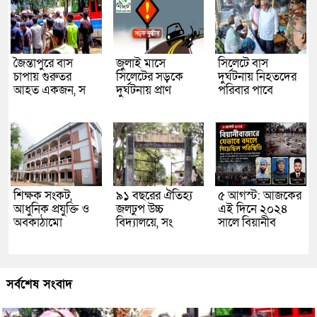
জৈন্তাপুরে বাস
জুলাই মাসে
সিলেটে বাস
চাপায় গুরুতর
সিলেটের সড়কে
দুর্ঘটনায় নিহতদের
আহত একজন, স
দুর্ঘটনায় প্রাণ
পরিবার পাবে
শিক্ষক সংকট,
৯১ বছরের ঐতিহ্য
৫ আগস্ট: আজকের
আধুনিক প্রযুক্তি ও
জলঢুপ উচ্চ
এই দিনে ২০২৪
অবকাঠামো
বিদ্যালয়ে, সং
সালে বিয়ানীব
সর্বশেষ সংবাদ