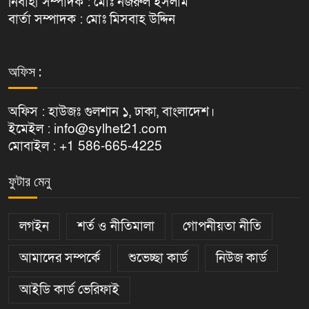
নির্বাহী সম্পাদক : মোঃ নজরুল ইসলাম
বার্তা সম্পাদক : মোঃ মিসবাহ উদ্দিন
অফিস :
অফিস : হাউজঃ গুলশান ১, ঢাকা, বাংলাদেশ।
ইমেইল : info@sylhet21.com
মোবাইল : +1 586-665-4225
ফুটার মেনু
লগইন
শর্ত ও নীতিমালা
গোপনীয়তা নীতি
আমাদের সম্পর্কে
শুভেচ্ছা কার্ড
নিউজ কার্ড
আইডি কার্ড ভেরিফাই