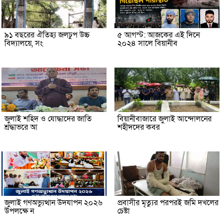
৯১ বছরের ঐতিহ্য জলঢুপ উচ্চ
৫ আগস্ট: আজকের এই দিনে
বিদ্যালয়ে, সং
২০২৪ সালে বিয়ানীব
জুলাই শহিদ ও যোদ্ধাদের জাতি
বিয়ানীবাজারে জুলাই আন্দোলনের
শ্রদ্ধাভরে আ
শহীদদের কবর
জুলাই গণঅভ্যুত্থান উদযাপন ২০২৬
প্রবাসীর মৃত্যুর পরপরই জমি দখলের
উপলক্ষে ন
চেষ্টা