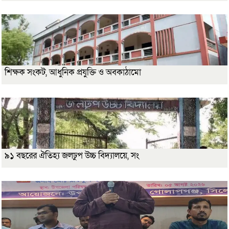
শিক্ষক সংকট, আধুনিক প্রযুক্তি ও অবকাঠামো
৯১ বছরের ঐতিহ্য জলঢুপ উচ্চ বিদ্যালয়ে, সং