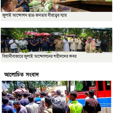
জুলাই আন্দোলন ছাত্র-জনতার বীরত্বের স্মার
বিয়ানীবাজারে জুলাই আন্দোলনের শহীদদের কবর
আলোচিত সংবাদ