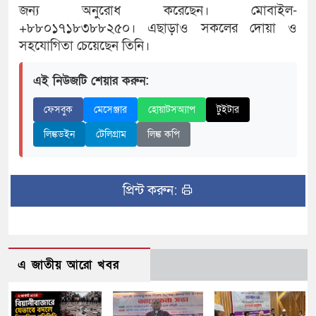
জন্য অনুরোধ করেছেন। মোবাইল-
+৮৮০১৭১৮৩৮৮২৫০। এছাড়াও সকলের দোয়া ও
সহযোগিতা চেয়েছেন তিনি।
এই নিউজটি শেয়ার করুন:
ফেসবুক
মেসেঞ্জার
হোয়াটসঅ্যাপ
টুইটার
লিঙ্কডইন
টেলিগ্রাম
লিঙ্ক কপি
প্রিন্ট করুন:
এ জাতীয় আরো খবর