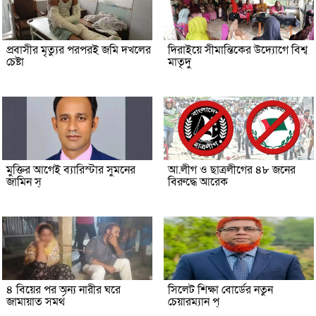
প্রবাসীর মৃত্যুর পরপরই জমি দখলের
দিরাইয়ে সীমান্তিকের উদ্যোগে বিশ্ব
চেষ্টা
মাতৃদু
মুক্তির আগেই ব্যারিস্টার সুমনের
আ.লীগ ও ছাত্রলীগের ৪৮ জনের
জামিন স্
বিরুদ্ধে আরেক
৪ বিয়ের পর অন্য নারীর ঘরে
সিলেট শিক্ষা বোর্ডের নতুন
জামায়াত সমর্থ
চেয়ারম্যান প্