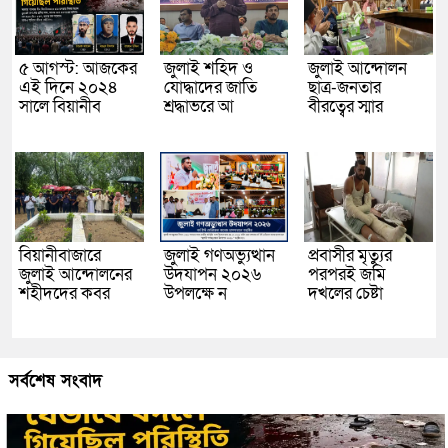
৫ আগস্ট: আজকের
জুলাই শহিদ ও
জুলাই আন্দোলন
এই দিনে ২০২৪
যোদ্ধাদের জাতি
ছাত্র-জনতার
সালে বিয়ানীব
শ্রদ্ধাভরে আ
বীরত্বের স্মার
বিয়ানীবাজারে
জুলাই গণঅভ্যুত্থান
প্রবাসীর মৃত্যুর
জুলাই আন্দোলনের
উদযাপন ২০২৬
পরপরই জমি
শহীদদের কবর
উপলক্ষে ন
দখলের চেষ্টা
সর্বশেষ সংবাদ