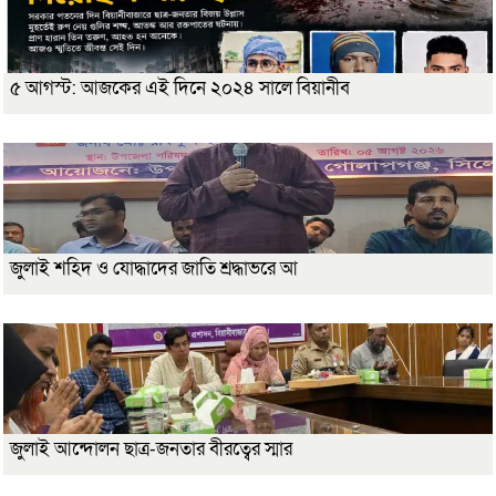
৫ আগস্ট: আজকের এই দিনে ২০২৪ সালে বিয়ানীব
জুলাই শহিদ ও যোদ্ধাদের জাতি শ্রদ্ধাভরে আ
জুলাই আন্দোলন ছাত্র-জনতার বীরত্বের স্মার