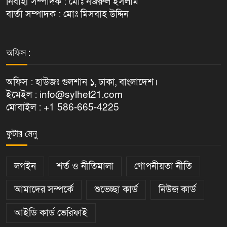
নির্বাহী সম্পাদক : মোঃ নজরুল ইসলাম
বার্তা সম্পাদক : মোঃ মিসবাহ উদ্দিন
অফিস :
অফিস : হাউজঃ গুলশান ১, ঢাকা, বাংলাদেশ।
ইমেইল : info@sylhet21.com
মোবাইল : +1 586-665-4225
ফুটার মেনু
লগইন
শর্ত ও নীতিমালা
গোপনীয়তা নীতি
আমাদের সম্পর্কে
শুভেচ্ছা কার্ড
নিউজ কার্ড
আইডি কার্ড ভেরিফাই