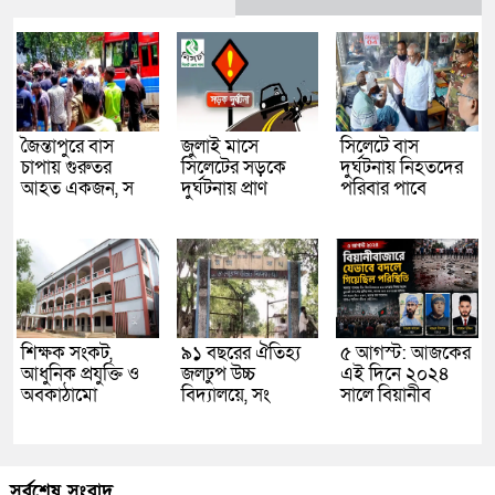
জৈন্তাপুরে বাস
জুলাই মাসে
সিলেটে বাস
চাপায় গুরুতর
সিলেটের সড়কে
দুর্ঘটনায় নিহতদের
আহত একজন, স
দুর্ঘটনায় প্রাণ
পরিবার পাবে
শিক্ষক সংকট,
৯১ বছরের ঐতিহ্য
৫ আগস্ট: আজকের
আধুনিক প্রযুক্তি ও
জলঢুপ উচ্চ
এই দিনে ২০২৪
অবকাঠামো
বিদ্যালয়ে, সং
সালে বিয়ানীব
সর্বশেষ সংবাদ