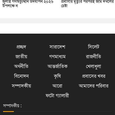
জুলাই গণঅভ্যুত্থান উদযাপন ২০২৬
প্রবাসীর মৃত্যুর পরপরই জমি দখলের
উপলক্ষে ন
চেষ্টা
প্রচ্ছদ
সারাদেশ
সিলেট
জাতীয়
গণমাধ্যম
রাজনীতি
অর্থনীতি
আন্তর্জাতিক
খেলাধুলা
বিনোদন
কৃষি
প্রবাসের খবর
সম্পাদকীয়
আরো
আমাদের পরিবার
ফটো গ্যালারী
সম্পাদকীয় :