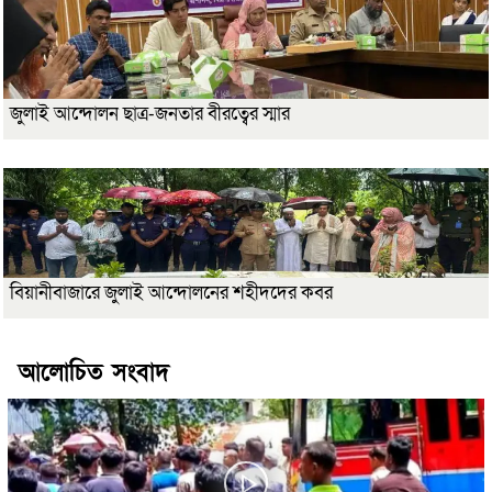
জুলাই আন্দোলন ছাত্র-জনতার বীরত্বের স্মার
বিয়ানীবাজারে জুলাই আন্দোলনের শহীদদের কবর
আলোচিত সংবাদ