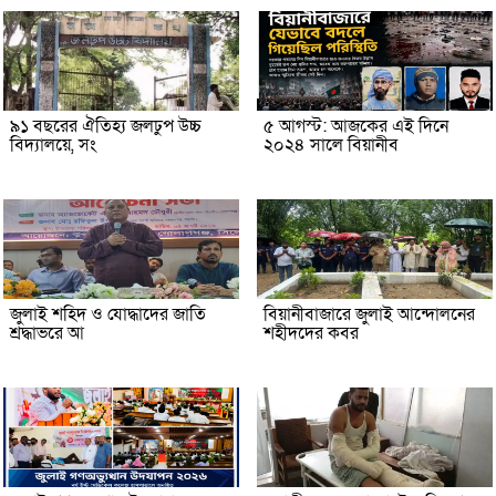
৯১ বছরের ঐতিহ্য জলঢুপ উচ্চ
৫ আগস্ট: আজকের এই দিনে
বিদ্যালয়ে, সং
২০২৪ সালে বিয়ানীব
জুলাই শহিদ ও যোদ্ধাদের জাতি
বিয়ানীবাজারে জুলাই আন্দোলনের
শ্রদ্ধাভরে আ
শহীদদের কবর