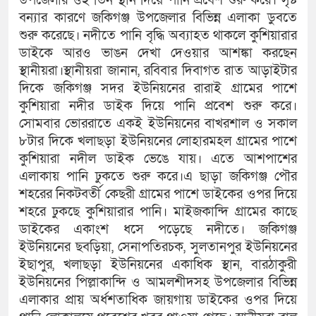
উপজেলার ওই তিন স্থান দিয়ে পানি প্রবেশ শুরু করে। সৃষ্ট
বন্যার কারণে জকিগঞ্জ উপজেলার বিভিন্ন এলাকা ডুবতে
শুরু করেছে। নদীতে পানি বৃদ্ধি অব্যাহত থাকলে কুশিয়ারার
ডাইকে আরও ভাঙন দেখা দেওয়ার আশঙ্কা করছেন
স্থানীয়রা।স্থানীয়রা জানান, রবিবার দিবাগত রাত আড়াইটার
দিকে জকিগঞ্জ সদর ইউনিয়নের রারাই গ্রামের পাশে
কুশিয়ারা নদীর ডাইক দিয়ে পানি প্রবেশ শুরু করে।
সোমবার ভোররাতে একই ইউনিয়নের বাখরশাল ও সকাল
৮টার দিকে খলাছড়া ইউনিয়নের লোহারমহল গ্রামের পাশে
কুশিয়ারা নদীল ডাইক ভেঙে যায়। এতে আশপাশের
এলাকায় পানি ঢুকতে শুরু করে।এ ছাড়া জকিগঞ্জ পৌর
শহরের নিকটবর্তী কেছরী গ্রামের পাশে ডাইকের ওপর দিয়ে
শহরে ঢুকছে কুশিয়ারার পানি। মাইজকান্দি গ্রামের কাছে
ডাইকের একাংশ ধসে পড়েছে নদীতে। জকিগঞ্জ
ইউনিয়নের ছবড়িয়া, সেনাপতিরচক, সুলতানপুর ইউনিয়নের
ইছাপুর, খলাছড়া ইউনিয়নের একাধিক স্থান, বারঠাকুরী
ইউনিয়নের পিল্লাকান্দি ও আমলশীদসহ উপজেলার বিভিন্ন
এলাকার প্রায় অর্ধশতাধিক জায়গায় ডাইকের ওপর দিয়ে