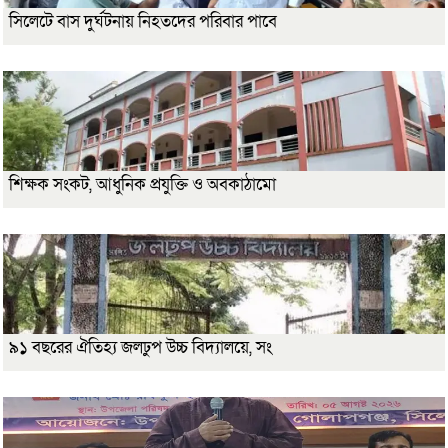
সিলেটে বাস দুর্ঘটনায় নিহতদের পরিবার পাবে
শিক্ষক সংকট, আধুনিক প্রযুক্তি ও অবকাঠামো
৯১ বছরের ঐতিহ্য জলঢুপ উচ্চ বিদ্যালয়ে, সং