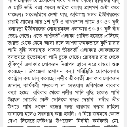
পানি লোকালয়ে প্রবেশের খবর পাওয়া গেছে। স্থানীয়রা বালু
ও মাটি ভর্তি বস্তা ফেলে ডাইক রক্ষায় প্রাণপণ চেষ্টা করে
যাচ্ছেন। সরেজমিনে দেখা যায়, জকিগঞ্জ সদর ইউনিয়নের
রারাই গ্রামের প্রায় ১শ ফুট ও বাখরশাল গ্রামে ৪০-৫০ ফুট,
খলাছড়া ইউনিয়নের লোহারমহল এলাকার ৩০-৪০ ফুট বাঁধ
ভেঙে গেছে। এতে পার্শ্ববর্তী এলাকা প্লাবিত হয়েছে।এদিকে,
ভারত থেকে নেমে আসা ঢলে আশঙ্কাজনকভাবে কুশিয়ারার
পানি বৃদ্ধি অব্যাহত থাকায় তীরবর্তী এলাকার লোকজনের
বসতঘরে ইতোমধ্যে পানি ঢুকে গেছে। রোববার রাত থেকে
ঝুঁকিপূর্ণ এলাকার লোকজন নিরাপদ স্থানে সরে যাওয়া শুরু
করেছেন। উপজেলা প্রশাসন বন্যা পরিস্থিতি মোকাবেলায়
কন্ট্রোল রুম চালু করেছে। নদীর তীরবর্তী এলাকার লোকজন
জানান, কার্যকরী পদক্ষেপ না নেওয়ায় জকিগঞ্জে বারবার
বন্যা হচ্ছে। রবিবার থেকে নদীর পানি বৃদ্ধি হলেও পানি
উন্নয়ন বোর্ডের কেউ সেদিকে নজর দেয়নি। নদীর তীর
উপচে পানি প্রবেশ বন্ধের জন্য বারবার বস্তার চাহিদা
জানানো হলেও সরবরাহ করা হয়নি। এ নিয়ে জনমনে ক্ষোভ
দেখা দিয়েছে।জকিগঞ্জ উপজেলা নির্বাহী কর্মকর্তা মো.