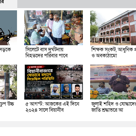
বর
 সড়কে
সিলেটে বাস দুর্ঘটনায়
শিক্ষক সংকট, আধুনিক প্র
নিহতদের পরিবার পাবে
ও অবকাঠামো
ুপ উচ্চ
৫ আগস্ট: আজকের এই দিনে
জুলাই শহিদ ও যোদ্ধাদে
২০২৪ সালে বিয়ানীব
জাতি শ্রদ্ধাভরে আ