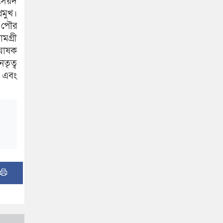
ৈয়দ
মুখ।
ও পৌর
গ্রী
 ঘোষক
তৃত্ব
ক এবং