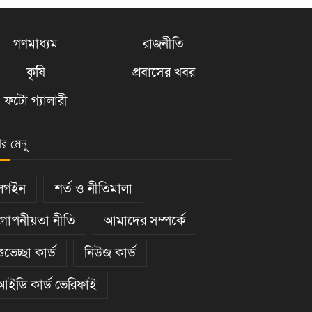
গণমাধ্যম
রাজনীতি
কৃষি
প্রবাসের খবর
ফটো গ্যালারী
ার মেনু
লগইন
শর্ত ও নীতিমালা
গোপনীয়তা নীতি
আমাদের সম্পর্কে
শুভেচ্ছা কার্ড
নিউজ কার্ড
আইডি কার্ড ভেরিফাই