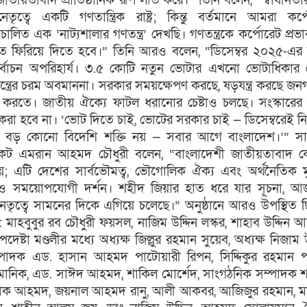
তীয়তাবাদ প্রাতিষ্ঠানিক রূপ লাভ করে।” তিনি বলেন, “স্বাধীনতার স
তৃত্বে একটি গণতান্ত্রিক রাষ্ট্র; কিন্তু বর্তমানে আমরা কর্
ালিত এক ‘নাট্যশালার গণতন্ত্র’ দেখছি। গণতন্ত্রকে কর্পোরেট প্রভাব
 ফিরিয়ে দিতে হবে।” তিনি আরও বলেন, “ডিসেম্বর ২০২৫-এর 
ির্বাচন অপরিহার্য। ৩.৫ কোটি নতুন ভোটার এখনো ভোটাধিকার
ন্ত্রের চরম অবমাননা। সরকার সময়ক্ষেপণ করছে, ষড়যন্ত্র করছে জ
 করতে। জাতীয় ঐক্যে ফাটল ধরানোর চেষ্টাও চলছে। সংস্কারের
হ্য করা হবে না। ‘ভোট দিতে চাই, ভোটের সরকার চাই — ডিসেম্বরেই নির
ে বড় কোনো বিদেশি শক্তি নয় — সবার আগে বাংলাদেশ।’” সা
ট এমরান আহমদ চৌধুরী বলেন, “বাংলাদেশী জাতীয়তাবাদ 
ন নয়; এটি দেশের সার্বভৌমত্ব, ভৌগোলিক ঐক্য এবং অর্থনৈতিক মু
ী ও সময়োপযোগী দর্শন। শহীদ জিয়ার হাত ধরে যার সূচনা, আ
তৃত্বে সামনের দিকে এগিয়ে চলেছে।” অনুষ্ঠানে আরও উপস্থিত 
মাহবুবুর রব চৌধুরী ফয়সল, নাজিম উদ্দিন লস্কর, শাহাব উদ্দিন 
পদেষ্টা মণ্ডলীর মধ্যে অধ্যক্ষ জিল্লুর রহমান সুয়েব, অধ্যক্ষ নিজাম উ
ম্পাদক এড. হাসান আহমদ পাটোয়ারী রিপন, সিদ্দিকুর রহমান প
ানিক, এড. সাঈদ আহমদ, শাকিল মোর্শেদ, সাংগঠনিক সম্পাদক 
াক আহমদ, জয়নাল আহমদ রানু, আলী আকবর, আজিজুর রহমান, ম