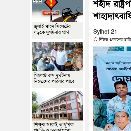
শহীদ রাষ্ট
শাহাদাৎবার
জুলাই মাসে সিলেটের
Sylhet 21
সড়কে দুর্ঘটনায় প্রাণ
নিউজ প্রকাশের তার
সিলেটে বাস দুর্ঘটনায়
নিহতদের পরিবার পাবে
শিক্ষক সংকট, আধুনিক
প্রযুক্তি ও অবকাঠামো