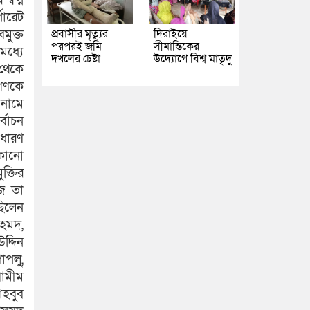
্বপ্ন
পোরেট
প্রবাসীর মৃত্যুর
দিরাইয়ে
মুক্ত
পরপরই জমি
সীমান্তিকের
মধ্যে
দখলের চেষ্টা
উদ্যোগে বিশ্ব মাতৃদু
 থেকে
নগণকে
 নামে
্বাচন
ধারণ
কোনো
ক্তির
জ তা
ছিলেন
আহমদ,
দ্দিন
াপলু,
শামীম
াহবুব