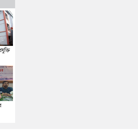
যুক্তি
র