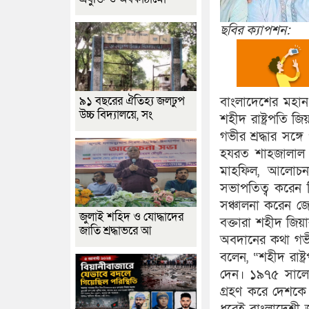
ছবির ক্যাপশন:
৯১ বছরের ঐতিহ্য জলঢুপ
বাংলাদেশের মহান স
উচ্চ বিদ্যালয়ে, সং
শহীদ রাষ্ট্রপতি জ
গভীর শ্রদ্ধার সঙ
হযরত শাহজালাল (
মাহফিল, আলোচনা
সভাপতিত্ব করেন 
সঞ্চালনা করেন 
জুলাই শহিদ ও যোদ্ধাদের
বক্তারা শহীদ জিয়া
জাতি শ্রদ্ধাভরে আ
অবদানের কথা গভীর 
বলেন, “শহীদ রাষ্ট্
দেন। ১৯৭৫ সালের ৭
গ্রহণ করে দেশকে 