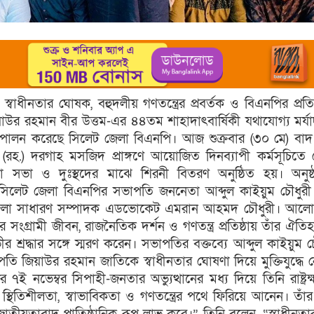
্বাধীনতার ঘোষক, বহুদলীয় গণতন্ত্রের প্রবর্তক ও বিএনপির প্রতিষ
িয়াউর রহমান বীর উত্তম-এর ৪৪তম শাহাদাৎবার্ষিকী যথাযোগ্য মর্য
্গে পালন করেছে সিলেট জেলা বিএনপি। আজ শুক্রবার (৩০ মে) বাদ
রহ.) দরগাহ মসজিদ প্রাঙ্গণে আয়োজিত দিনব্যাপী কর্মসূচিতে 
 সভা ও দুঃস্থদের মাঝে শিরনী বিতরণ অনুষ্ঠিত হয়। অনুষ্ঠ
সিলেট জেলা বিএনপির সভাপতি জননেতা আব্দুল কাইয়ুম চৌধুর
জেলা সাধারণ সম্পাদক এডভোকেট এমরান আহমদ চৌধুরী। আলো
র সংগ্রামী জীবন, রাজনৈতিক দর্শন ও গণতন্ত্র প্রতিষ্ঠায় তাঁর ঐতি
শ্রদ্ধার সঙ্গে স্মরণ করেন। সভাপতির বক্তব্যে আব্দুল কাইয়ুম চ
রপতি জিয়াউর রহমান জাতিকে স্বাধীনতার ঘোষণা দিয়ে মুক্তিযুদ্ধে নে
ই নভেম্বর সিপাহী-জনতার অভ্যুত্থানের মধ্য দিয়ে তিনি রাষ্ট্রক
স্থিতিশীলতা, স্বাভাবিকতা ও গণতন্ত্রের পথে ফিরিয়ে আনেন। তাঁ