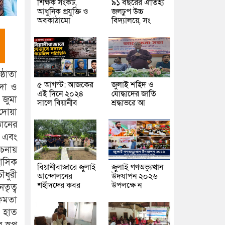
শিক্ষক সংকট,
৯১ বছরের ঐতিহ্য
আধুনিক প্রযুক্তি ও
জলঢুপ উচ্চ
অবকাঠামো
বিদ্যালয়ে, সং
্ঠাতা
৫ আগস্ট: আজকের
জুলাই শহিদ ও
াদা ও
এই দিনে ২০২৪
যোদ্ধাদের জাতি
 জুমা
সালে বিয়ানীব
শ্রদ্ধাভরে আ
দোয়া
ানের
ী এবং
চনায়
হাসিক
বিয়ানীবাজারে জুলাই
জুলাই গণঅভ্যুত্থান
ৌধুরী
আন্দোলনের
উদযাপন ২০২৬
শহীদদের কবর
উপলক্ষে ন
তৃত্ব
্ষমতা
র হাত