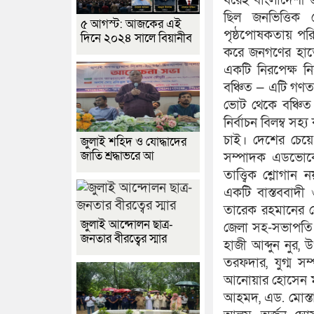
ধরেই বাংলাদেশী জা
ছিল জনভিত্তিক নে
৫ আগস্ট: আজকের এই
পৃষ্ঠপোষকতায় পরিচ
দিনে ২০২৪ সালে বিয়ানীব
করে জনগণের হাতে
একটি নিরপেক্ষ ন
বঞ্চিত — এটি গণত
ভোট থেকে বঞ্চিত
নির্বাচন বিলম্ব স
চাই। দেশের চেয়
জুলাই শহিদ ও যোদ্ধাদের
জাতি শ্রদ্ধাভরে আ
সম্পাদক এডভোকে
তাত্ত্বিক শ্লোগা
একটি বাস্তববাদ
তারেক রহমানের নে
জুলাই আন্দোলন ছাত্র-
জেলা সহ-সভাপতি: 
জনতার বীরত্বের স্মার
হাজী আব্দুন নুর, উ
তরফদার, যুগ্ম স
আনোয়ার হোসেন ম
আহমদ, এড. মোস্ত