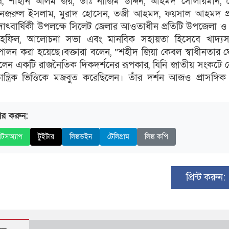
ষ, শাহীন আলম জয়, ডাঃ নাজিম উদ্দিন, আহমদ সোলায়মান, স
 নজরুল ইসলাম, মুরাদ হোসেন, তজী আহমদ, ফয়সাল আহমদ প্র
দাৎবার্ষিকী উপলক্ষে সিলেট জেলার আওতাধীন প্রতিটি উপজেলা 
াহফিল, আলোচনা সভা এবং মানবিক সহায়তা হিসেবে খাদ্যসাম
 পালন করা হয়েছে।বক্তারা বলেন, “শহীদ জিয়া কেবল স্বাধীনতার
িলেন একটি রাজনৈতিক দিকদর্শনের রূপকার, যিনি জাতীয় সংকটে নে
্ত্রিক ভিত্তিকে মজবুত করেছিলেন। তাঁর দর্শন আজও প্রাসঙ্গি
ার করুন:
াটসঅ্যাপ
টুইটার
লিঙ্কডইন
টেলিগ্রাম
লিঙ্ক কপি
প্রিন্ট করুন: