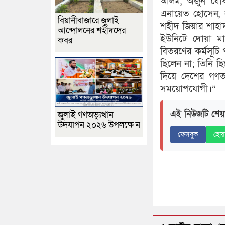
আলম, অর্জুন ঘো
এনায়েত হোসেন,
বিয়ানীবাজারে জুলাই
শহীদ জিয়ার শাহা
আন্দোলনের শহীদদের
ইউনিটে দোয়া ম
কবর
বিতরণের কর্মসূচি
ছিলেন না; তিনি ছ
দিয়ে দেশের গণতান
সময়োপযোগী।”
এই নিউজটি শেয়
জুলাই গণঅভ্যুত্থান
উদযাপন ২০২৬ উপলক্ষে ন
ফেসবুক
হোয়