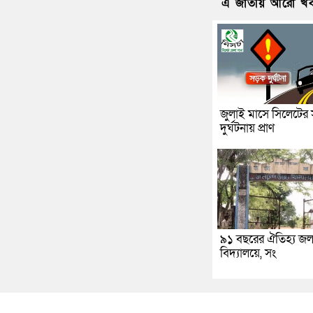
এ জাতীয় আরো খ
জুলাই মাসে সিলেটের
দুর্ঘটনায় প্রাণ
৯১ বছরের ঐতিহ্য জলঢ
বিদ্যালয়ে, সং