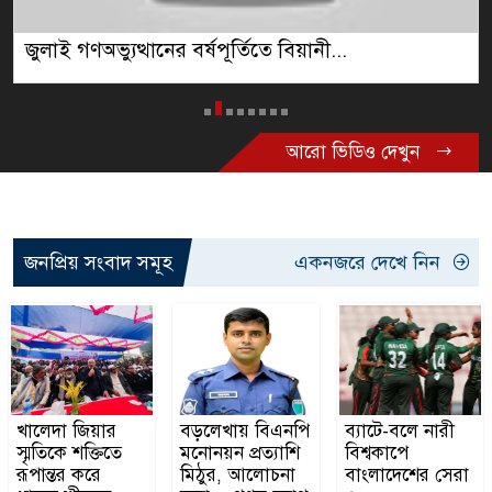
সিলেটে আলোচিত শিশু ফাহিমার খুনির বাড়ি গু...
আরো ভিডিও দেখুন
জনপ্রিয় সংবাদ সমূহ
একনজরে দেখে নিন
খালেদা জিয়ার
বড়লেখায় বিএনপি
ব্যাটে-বলে নারী
স্মৃতিকে শক্তিতে
মনোনয়ন প্রত্যাশি
বিশ্বকাপে
রূপান্তর করে
মিঠুর, আলোচনা
বাংলাদেশের সেরা