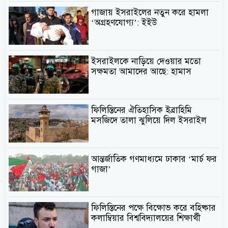
গাজায় ইসরাইলের নতুন করে হামলা
‘অগ্রহণযোগ্য’: ইইউ
ইসরাইলকে নাড়িয়ে দেওয়ার মতো
সক্ষমতা আমাদের আছে: হামাস
ফিলিস্তিনের ঐতিহাসিক ইব্রাহিমি
মসজিদে তালা ঝুলিয়ে দিল ইসরাইল
আন্তর্জাতিক গণমাধ্যমে ঢাকার ‘মার্চ ফর
গাজা’
ফিলিস্তিনের পক্ষে বিক্ষোভ করে বহিষ্কার
কলাম্বিয়ার বিশ্ববিদ্যালয়ের শিক্ষার্থী