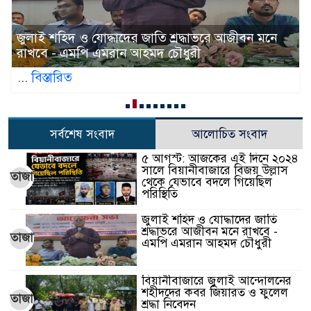
ে
জুলাই আন্দোলন ছাত্র-জনতার বীরত্বের স্মারকস্তম্ভ:
বিয়ানীবাজারের ইউএনও
...
বিস্তারিত
সর্বশেষ সংবাদ
আলোচিত সংবাদ
৫ আগস্ট: আজকের এই দিনে ২০২৪
সালে বিয়ানীবাজারে বিজয় উল্লাস
তাজা
থেকে যেভাবে বদলে গিয়েছিল
পরিস্থিতি
জুলাই শহিদ ও যোদ্ধাদের জাতি
শ্রদ্ধাভরে আজীবন মনে রাখবে -
তাজা
এমপি এমরান আহমদ চৌধুরী
বিয়ানীবাজারে জুলাই আন্দোলনের
শহীদদের কবর জিয়ারত ও ফুলেল
তাজা
শ্রদ্ধা নিবেদন