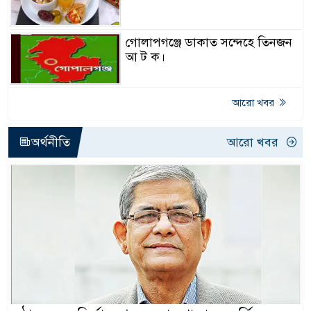
গোলাপগঞ্জে ডাকাত সন্দেহে তিনজন
আ ট ক।
আরো খবর
অর্থনীতি
আরো খবর