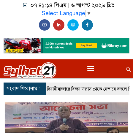
০৭:৪১:১৬ পিএম
|
৬ আগস্ট ২০২৬ খ্রিঃ
Select Language
▼
সংবাদ শিরোনাম :
য়ানীবাজারে বিজয় উল্লাস থেকে যেভাবে বদলে গিয়েছিল পরিস্থিতি
জুলা