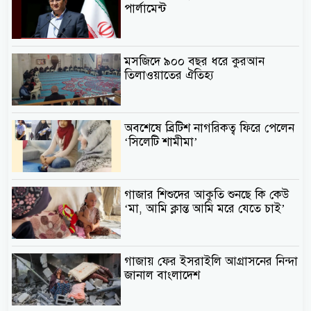
পার্লামেন্ট
মসজিদে ৯০০ বছর ধরে কুরআন
তিলাওয়াতের ঐতিহ্য
অবশেষে ব্রিটিশ নাগরিকত্ব ফিরে পেলেন
‘সিলেটি শামীমা’
গাজার শিশুদের আকুতি শুনছে কি কেউ
‘মা, আমি ক্লান্ত আমি মরে যেতে চাই’
গাজায় ফের ইসরাইলি আগ্রাসনের নিন্দা
জানাল বাংলাদেশ