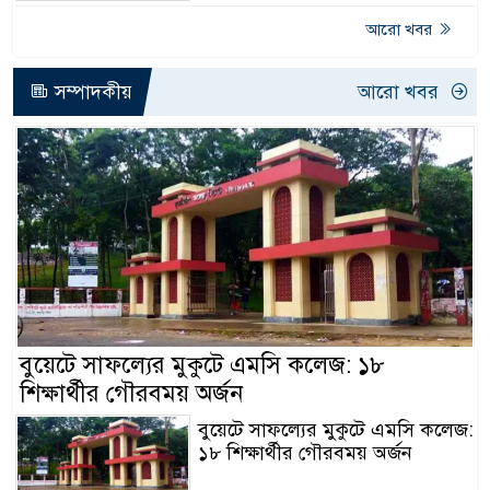
আরো খবর
সম্পাদকীয়
আরো খবর
বুয়েটে সাফল্যের মুকুটে এমসি কলেজ: ১৮
শিক্ষার্থীর গৌরবময় অর্জন
বুয়েটে সাফল্যের মুকুটে এমসি কলেজ:
১৮ শিক্ষার্থীর গৌরবময় অর্জন