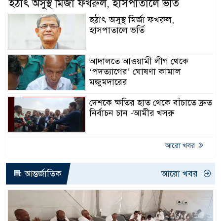
হঠাৎ অসুস্থ মির্জা ফখরুল, হাসপাতালে ভর্তি
হঠাৎ অসুস্থ মির্জা ফখরুল,
হাসপাতালে ভর্তি
আদালতে আওয়ামী লীগ থেকে
‘পদত্যাগের’ ঘোষণা কামাল
মজুমদারের
দেশকে ক্ষতির হাত থেকে বাঁচাতে দ্রুত
নির্বাচন চান -আমীর খসরু
আরো খবর
আন্তর্জাতিক
আরো খবর