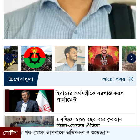
খেলাধুলা
আরো খবর
ইরানের অর্থমন্ত্রীকে বরখাস্ত করল
পার্লামেন্ট
মসজিদে ৯০০ বছর ধরে কুরআন
তিলাওয়াতের ঐতিহ্য
আপনাকে অভিনন্দন ও শুভেচ্ছা !!
নোটিশ