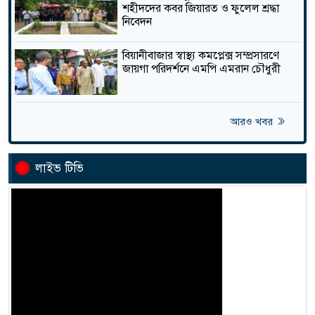
শহীদদের কবর জিয়ারত ও ফুলেল শ্রদ্ধা
জনবল ও জন্মনিয়ন্ত্রণ সামগ্রীর
নিবেদন
সংকটে বিয়ানীবাজারে বেড়েছে
তাজা
জন্মহার
বিয়ানীবাজার স্বাস্থ্য কমপ্লেক্স সম্প্রসারণে
জায়গা পরিদর্শনে এমপি এমরান চৌধুরী
জগন্নাথপু‌রে নৌকা ডু‌বি‌তে ২ জনের
মরদেহ উদ্ধার , নিখোঁজ ২
তাজা
আরও খবর
লাইভ টিভি