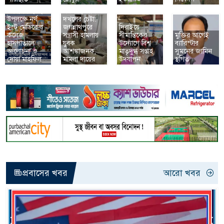
গণঅভ্যুত্থান
প্রবাসীর মৃত্যুর
উদযাপন ২০২৬
পরপরই জমি
উপলক্ষে নর্থ
দখলের চেষ্টা:
ইস্ট মেডিকেল
জগন্নাথপুরে
দিরাইয়ে
কলেজ
সন্ত্রাসী হামলায়
সীমান্তিকের
মুক্তির আগেই
হাসপাতালে
যুবক
উদ্যোগে বিশ্ব
ব্যারিস্টার
আলোচনা ও
আশঙ্কাজনক,
মাতৃদুগ্ধ সপ্তাহ
সুমনের জামিন
দোয়া মাহফিল
মামলা দায়ের
উদযাপন
স্থগিত
প্রবাসের খবর
আরো খবর