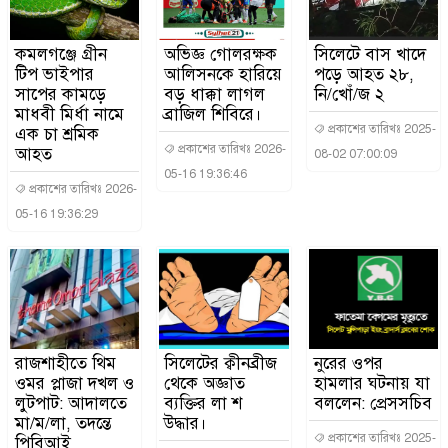
কমলগঞ্জে গ্রীন
অভিজ্ঞ গোলরক্ষক
সিলেটে বাস খাদে
টিপ ভাইপার
আলিসনকে হারিয়ে
পড়ে আহত ২৮,
সাপের কামড়ে
বড় ধাক্কা লাগল
নি/খোঁ/জ ২
মাধবী মির্ধা নামে
ব্রাজিল শিবিরে।
প্রকাশের তারিখঃ 2025-
এক চা শ্রমিক
প্রকাশের তারিখঃ 2026-
আহত
08-02 07:00:09
05-16 19:36:46
প্রকাশের তারিখঃ 2026-
05-16 19:36:29
রাজশাহীতে থিম
সিলেটের ক্বীনব্রীজ
নুরের ওপর
ওমর প্লাজা দখল ও
থেকে অজ্ঞাত
হামলার ঘটনায় যা
লুটপাট: আদালতে
ব্যক্তির লা শ
বললেন: প্রেসসচিব
মা/ম/লা, তদন্তে
উদ্ধার।
প্রকাশের তারিখঃ 2025-
পিবিআই