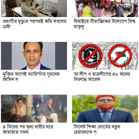
প্রবাসীর মৃত্যুর পরপরই জমি দখলের
দিরাইয়ে সীমান্তিকের উদ্যোগে বিশ্ব
চেষ্টা
মাতৃদু
মুক্তির আগেই ব্যারিস্টার সুমনের
আ.লীগ ও ছাত্রলীগের ৪৮ জনের
জামিন স্
বিরুদ্ধে আরেক
৪ বিয়ের পর অন্য নারীর ঘরে
সিলেট শিক্ষা বোর্ডের নতুন
জামায়াত সমর্থ
চেয়ারম্যান প্