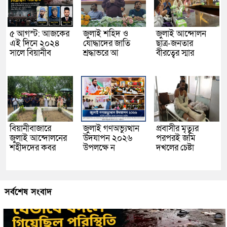
৫ আগস্ট: আজকের
জুলাই শহিদ ও
জুলাই আন্দোলন
এই দিনে ২০২৪
যোদ্ধাদের জাতি
ছাত্র-জনতার
সালে বিয়ানীব
শ্রদ্ধাভরে আ
বীরত্বের স্মার
বিয়ানীবাজারে
জুলাই গণঅভ্যুত্থান
প্রবাসীর মৃত্যুর
জুলাই আন্দোলনের
উদযাপন ২০২৬
পরপরই জমি
শহীদদের কবর
উপলক্ষে ন
দখলের চেষ্টা
সর্বশেষ সংবাদ