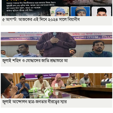
৫ আগস্ট: আজকের এই দিনে ২০২৪ সালে বিয়ানীব
জুলাই শহিদ ও যোদ্ধাদের জাতি শ্রদ্ধাভরে আ
জুলাই আন্দোলন ছাত্র-জনতার বীরত্বের স্মার