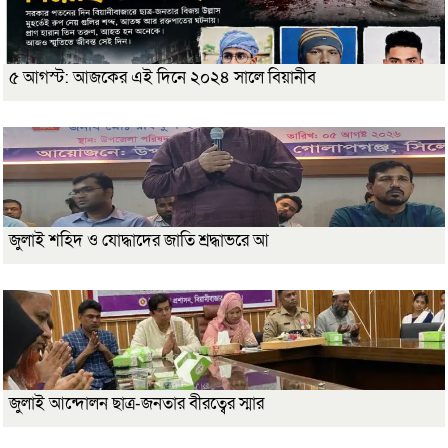
৫ আগস্ট: আজকের এই দিনে ২০২৪ সালে বিয়ানীব
জুলাই শহিদ ও যোদ্ধাদের জাতি শ্রদ্ধাভরে আ
জুলাই আন্দোলন ছাত্র-জনতার বীরত্বের স্মার