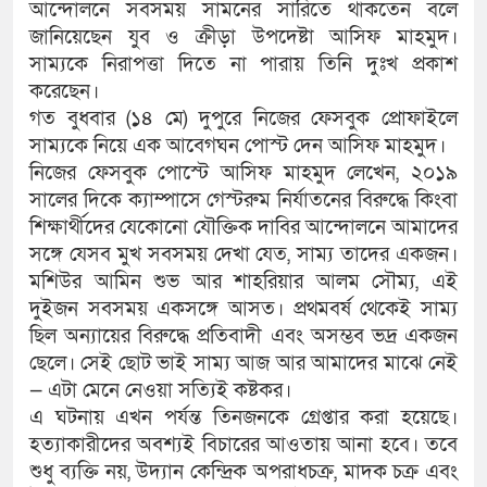
আন্দোলনে সবসময় সামনের সারিতে থাকতেন বলে
জানিয়েছেন যুব ও ক্রীড়া উপদেষ্টা আসিফ মাহমুদ।
সাম্যকে নিরাপত্তা দিতে না পারায় তিনি দুঃখ প্রকাশ
করেছেন।
গত বুধবার (১৪ মে) দুপুরে নিজের ফেসবুক প্রোফাইলে
সাম্যকে নিয়ে এক আবেগঘন পোস্ট দেন আসিফ মাহমুদ।
নিজের ফেসবুক পোস্টে আসিফ মাহমুদ লেখেন, ২০১৯
সালের দিকে ক্যাম্পাসে গেস্টরুম নির্যাতনের বিরুদ্ধে কিংবা
শিক্ষার্থীদের যেকোনো যৌক্তিক দাবির আন্দোলনে আমাদের
সঙ্গে যেসব মুখ সবসময় দেখা যেত, সাম্য তাদের একজন।
মশিউর আমিন শুভ আর শাহরিয়ার আলম সৌম্য, এই
দুইজন সবসময় একসঙ্গে আসত। প্রথমবর্ষ থেকেই সাম্য
ছিল অন্যায়ের বিরুদ্ধে প্রতিবাদী এবং অসম্ভব ভদ্র একজন
ছেলে। সেই ছোট ভাই সাম্য আজ আর আমাদের মাঝে নেই
— এটা মেনে নেওয়া সত্যিই কষ্টকর।
এ ঘটনায় এখন পর্যন্ত তিনজনকে গ্রেপ্তার করা হয়েছে।
হত্যাকারীদের অবশ্যই বিচারের আওতায় আনা হবে। তবে
শুধু ব্যক্তি নয়, উদ্যান কেন্দ্রিক অপরাধচক্র, মাদক চক্র এবং