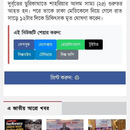
দুর্বৃত্তের ছুরিকাঘাতে শাহরিয়ার আলম সাম্য (২৫) গুরুতর
আহত হন। পরে তাকে ঢাকা মেডিকেলে নিয়ে গেলে রাত
সাড়ে ১২টার দিকে চিকিৎসক মৃত ঘোষণা করেন।
এই নিউজটি শেয়ার করুন:
ফেসবুক
মেসেঞ্জার
হোয়াটসঅ্যাপ
টুইটার
লিঙ্কডইন
টেলিগ্রাম
লিঙ্ক কপি
প্রিন্ট করুন:
এ জাতীয় আরো খবর