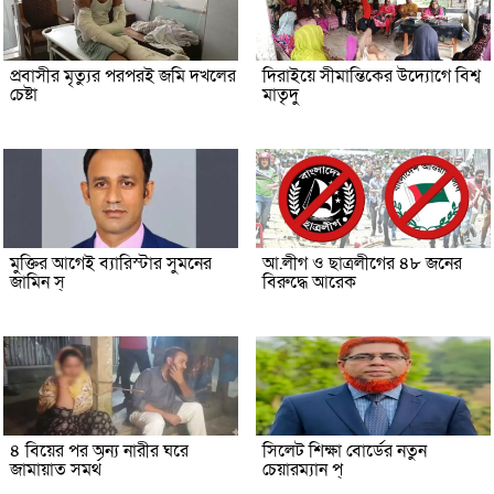
প্রবাসীর মৃত্যুর পরপরই জমি দখলের
দিরাইয়ে সীমান্তিকের উদ্যোগে বিশ্ব
চেষ্টা
মাতৃদু
মুক্তির আগেই ব্যারিস্টার সুমনের
আ.লীগ ও ছাত্রলীগের ৪৮ জনের
জামিন স্
বিরুদ্ধে আরেক
৪ বিয়ের পর অন্য নারীর ঘরে
সিলেট শিক্ষা বোর্ডের নতুন
জামায়াত সমর্থ
চেয়ারম্যান প্