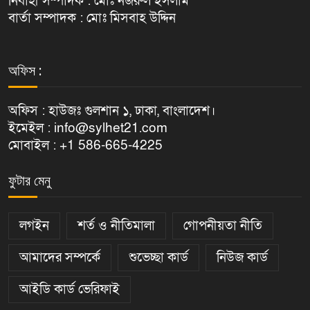
নির্বাহী সম্পাদক : মোঃ নজরুল ইসলাম
বার্তা সম্পাদক : মোঃ মিসবাহ উদ্দিন
অফিস :
অফিস : হাউজঃ গুলশান ১, ঢাকা, বাংলাদেশ।
ইমেইল : info@sylhet21.com
মোবাইল : +1 586-665-4225
ফুটার মেনু
লগইন
শর্ত ও নীতিমালা
গোপনীয়তা নীতি
আমাদের সম্পর্কে
শুভেচ্ছা কার্ড
নিউজ কার্ড
আইডি কার্ড ভেরিফাই