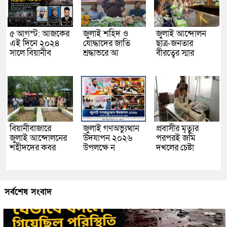
৫ আগস্ট: আজকের
জুলাই শহিদ ও
জুলাই আন্দোলন
এই দিনে ২০২৪
যোদ্ধাদের জাতি
ছাত্র-জনতার
সালে বিয়ানীব
শ্রদ্ধাভরে আ
বীরত্বের স্মার
বিয়ানীবাজারে
জুলাই গণঅভ্যুত্থান
প্রবাসীর মৃত্যুর
জুলাই আন্দোলনের
উদযাপন ২০২৬
পরপরই জমি
শহীদদের কবর
উপলক্ষে ন
দখলের চেষ্টা
সর্বশেষ সংবাদ