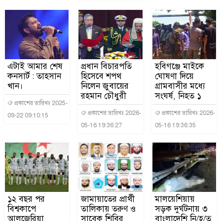
এটাই আমার শেষ
প্রধান বিচারপতি
হবিগঞ্জে মাইকে
কনসার্ট : তাহসান
হিসেবে শপথ
ঘোষণা দিয়ে
খান।
নিলেন জুবায়ের
গ্রামবাসীর মধ্যে
রহমান চৌধুরী
সংঘর্ষ, নিহত ১
প্রকাশের তারিখঃ 2025-
প্রকাশের তারিখঃ 2026-
প্রকাশের তারিখঃ 2026-
09-22 09:10:15
05-16 19:36:27
05-16 19:36:35
১২ বছর পর
জামায়াতের প্রার্থী
মালয়েশিয়ায়
বিশ্বকাপে
তালিকায় তরুণ ও
সড়ক দুর্ঘটনায় ৩
আলজেরিয়া
সাবেক শিবির
বাংলাদেশি নি/হ/ত