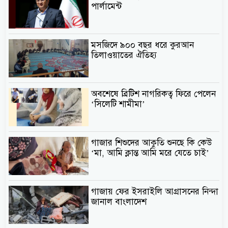
পার্লামেন্ট
মসজিদে ৯০০ বছর ধরে কুরআন
তিলাওয়াতের ঐতিহ্য
অবশেষে ব্রিটিশ নাগরিকত্ব ফিরে পেলেন
‘সিলেটি শামীমা’
গাজার শিশুদের আকুতি শুনছে কি কেউ
‘মা, আমি ক্লান্ত আমি মরে যেতে চাই’
গাজায় ফের ইসরাইলি আগ্রাসনের নিন্দা
জানাল বাংলাদেশ