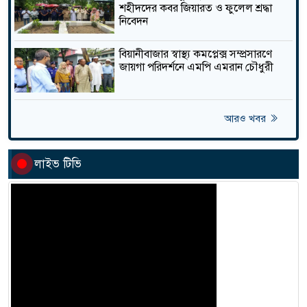
শহীদদের কবর জিয়ারত ও ফুলেল শ্রদ্ধা
জনবল ও জন্মনিয়ন্ত্রণ সামগ্রীর
নিবেদন
সংকটে বিয়ানীবাজারে বেড়েছে
তাজা
জন্মহার
বিয়ানীবাজার স্বাস্থ্য কমপ্লেক্স সম্প্রসারণে
জায়গা পরিদর্শনে এমপি এমরান চৌধুরী
জগন্নাথপু‌রে নৌকা ডু‌বি‌তে ২ জনের
মরদেহ উদ্ধার , নিখোঁজ ২
তাজা
আরও খবর
লাইভ টিভি