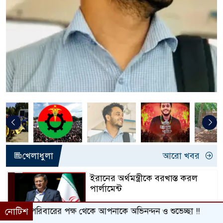
খেলাধুলা
আরো খবর
ইরানের অর্থমন্ত্রীকে বরখাস্ত করল
পার্লামেন্ট
 থেকে আপনাকে অভিনন্দন ও শুভেচ্ছা !!
নোটিশ
মসজিদে ৯০০ বছর ধরে কুরআন