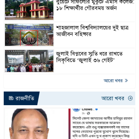
বুয়েটে সাফল্যের মুকুটে এমসি কলেজ:
১৮ শিক্ষার্থীর গৌরবময় অর্জন
শাহজালাল বিশ্ববিদ্যালয়ের দুই ছাত্র
আজীবন বহিষ্কার
জুলাই বিপ্লবের স্মৃতি ধরে রাখতে
সিকৃবিতে ‘জুলাই ৩৬ গেইট’
আরো খবর
রাজনীতি
আরো খবর