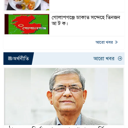
গোলাপগঞ্জে ডাকাত সন্দেহে তিনজন
আ ট ক।
আরো খবর
অর্থনীতি
আরো খবর