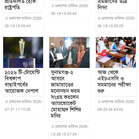
প্রতিফলিত হোক:
এমজাসের তীব্র
প্রকাশের তারিখঃ 2026-
রাষ্ট্রপতি
নিন্দা
05-16 19:36:40
প্রকাশের তারিখঃ 2026-
প্রকাশের তারিখঃ 2026-
05-16 19:36:40
05-16 19:36:29
২০২৬ টি-টোয়েন্টি
সুনামগঞ্জ-২
আজ থেকে
বিশ্বকাপ
আসনে
এইচএসসি ও
বাছাইপর্বের
জামায়াতের
সমমানের পরীক্ষা
আয়োজক নেপাল
মনোনয়ন ফরম
শুরু
সংগ্রহ করলেন
প্রকাশের তারিখঃ 2025-
প্রকাশের তারিখঃ 2025-
অ্যাডভোকেট
মোহাম্মদ শিশির
07-31 17:10:26
06-26 04:49:44
মনির
প্রকাশের তারিখঃ 2025-
12-26 15:07:34