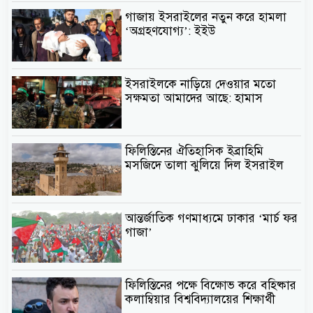
গাজায় ইসরাইলের নতুন করে হামলা
‘অগ্রহণযোগ্য’: ইইউ
ইসরাইলকে নাড়িয়ে দেওয়ার মতো
সক্ষমতা আমাদের আছে: হামাস
ফিলিস্তিনের ঐতিহাসিক ইব্রাহিমি
মসজিদে তালা ঝুলিয়ে দিল ইসরাইল
আন্তর্জাতিক গণমাধ্যমে ঢাকার ‘মার্চ ফর
গাজা’
ফিলিস্তিনের পক্ষে বিক্ষোভ করে বহিষ্কার
কলাম্বিয়ার বিশ্ববিদ্যালয়ের শিক্ষার্থী