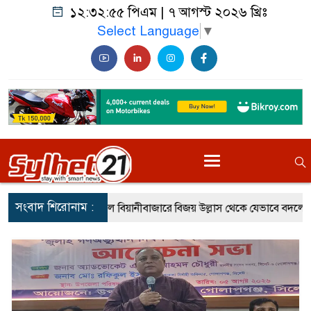
১২:৩২:৫৭ পিএম
|
৭ আগস্ট ২০২৬ খ্রিঃ
Select Language
▼
সংবাদ শিরোনাম :
িয়ানীবাজারে বিজয় উল্লাস থেকে যেভাবে বদলে গিয়েছিল পরিস্থিতি
জু