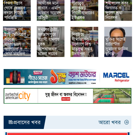
বিজয় উল্লাস
আজীবন মনে
বীরত্বের
শহীদদের কবর
থেকে যেভাবে
রাখবে - এমপি
স্মারকস্তম্ভ:
জিয়ারত ও
বদলে গিয়েছিল
এমরান আহমদ
বিয়ানীবাজারের
ফুলেল শ্রদ্ধা
জুলাই
পরিস্থিতি
চৌধুরী
ইউএনও
নিবেদন
গণঅভ্যুত্থান
প্রবাসীর মৃত্যুর
উদযাপন ২০২৬
পরপরই জমি
উপলক্ষে নর্থ
দখলের চেষ্টা:
ইস্ট মেডিকেল
জগন্নাথপুরে
দিরাইয়ে
কলেজ
সন্ত্রাসী হামলায়
সীমান্তিকের
মুক্তির আগেই
হাসপাতালে
যুবক
উদ্যোগে বিশ্ব
ব্যারিস্টার
আলোচনা ও
আশঙ্কাজনক,
মাতৃদুগ্ধ সপ্তাহ
সুমনের জামিন
দোয়া মাহফিল
মামলা দায়ের
উদযাপন
স্থগিত
প্রবাসের খবর
আরো খবর