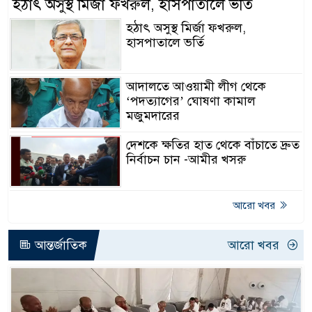
হঠাৎ অসুস্থ মির্জা ফখরুল, হাসপাতালে ভর্তি
হঠাৎ অসুস্থ মির্জা ফখরুল,
হাসপাতালে ভর্তি
আদালতে আওয়ামী লীগ থেকে
‘পদত্যাগের’ ঘোষণা কামাল
মজুমদারের
দেশকে ক্ষতির হাত থেকে বাঁচাতে দ্রুত
নির্বাচন চান -আমীর খসরু
আরো খবর
আন্তর্জাতিক
আরো খবর