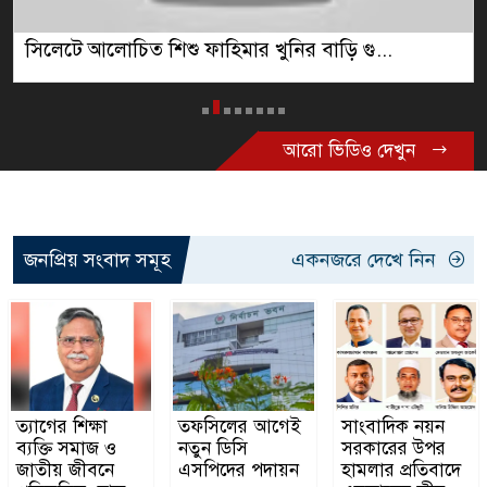
সিলেটে আলোচিত শিশু ফাহিমার খুনির বাড়ি গু...
আরো ভিডিও দেখুন
জনপ্রিয় সংবাদ সমূহ
একনজরে দেখে নিন
ত্যাগের শিক্ষা
তফসিলের আগেই
সাংবাদিক নয়ন
ব্যক্তি সমাজ ও
নতুন ডিসি
সরকারের উপর
জাতীয় জীবনে
এসপিদের পদায়ন
হামলার প্রতিবাদে