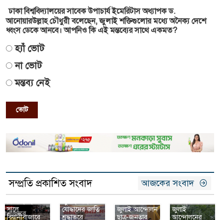
ঢাকা বিশ্ববিদ্যালয়ের সাবেক উপাচার্য ইমেরিটাস অধ্যাপক ড.
আনোয়ারউল্লাহ চৌধুরী বলেছেন, জুলাই শক্তিগুলোর মধ্যে অনৈক্য দেশে
ধ্বংস ডেকে আনবে। আপনিও কি এই মন্তব্যের সাথে একমত?
হ্যাঁ ভোট
না ভোট
মন্তব্য নেই
ভোট
সম্প্রতি প্রকাশিত সংবাদ
আজকের সংবাদ
৫ আগস্ট:
আজকের এই
দিনে ২০২৪
জুলাই শহিদ ও
বিয়ানীবাজারে
সালে
যোদ্ধাদের জাতি
জুলাই আন্দোলন
জুলাই
বিয়ানীবাজারে
শ্রদ্ধাভরে
ছাত্র-জনতার
আন্দোলনের