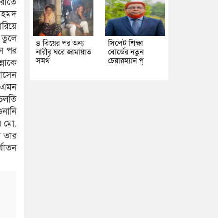
রাতে
আহমদ
ারিয়ে
তুলে
৪ বিয়ের পর অন্য
সিলেট শিক্ষা
িন পর
নারীর ঘরে জামায়াত
বোর্ডের নতুন
সমর্থ
চেয়ারম্যান প্
্নাকে
োসেন
র এমন
 চলতি
ুনানি
 মো.
শ তার
্যাতন