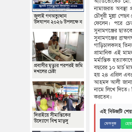
অ্যাডভোকেট মো.
নামাজরত অবস্থা
চৌধুরী মুন্না পে
জুলাই গণঅভ্যুত্থান
উদযাপন ২০২৬ উপলক্ষে ন
ফেলেন। পরে চে
সুনামগঞ্জের ছাত
সুনামগঞ্জের ব্রাহ
গাড়িচালকসহ তিন
প্রামানিক এই মাম
মর্মান্তিক হত্যাক
প্রবাসীর মৃত্যুর পরপরই জমি
বছরের ১০ মার্চ ম
দখলের চেষ্টা
হয় ২৪ এপ্রিল এ
আহমদ আলী জানান, 
নামে লিখে দিতে। কি
করতেন।
এই নিউজটি শেয়
দিরাইয়ে সীমান্তিকের
উদ্যোগে বিশ্ব মাতৃদু
ফেসবুক
হোয়