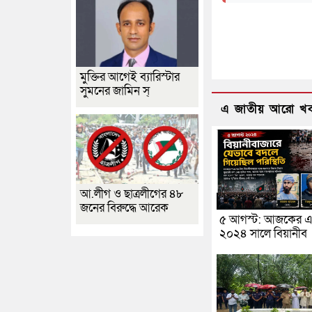
মুক্তির আগেই ব্যারিস্টার
সুমনের জামিন স্
এ জাতীয় আরো খ
আ.লীগ ও ছাত্রলীগের ৪৮
জনের বিরুদ্ধে আরেক
৫ আগস্ট: আজকের এ
২০২৪ সালে বিয়ানীব