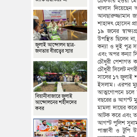
গ্রেফতার হওয়া ম
খালাস দিয়েছেন 
আনছারুজ্জামান জ
শাহাদৎ হোসেন প্র
১৯ জনের স্বাক্
উপস্থিত ছিলেন না
জুলাই আন্দোলন ছাত্র-
কন্যা ও দুই পুত্র স
জনতার বীরত্বের স্মার
এবং অপর কন্যা স
চৌধুরী পেশাগত ক
চৌধুরী সিলেট ন
সালের ১৭ জুলাই শ
ইসলাম। এরপর মুন
আত্মগোপনে চলে য
বিয়ানীবাজারে জুলাই
বছরের ৪ আগস্ট ম
আন্দোলনের শহীদদের
মামলা দায়ের করেন
কবর
আটক করে এবং তা
আগস্ট পুলিশ সুনা
পাঞ্জাবী ও টুপি 