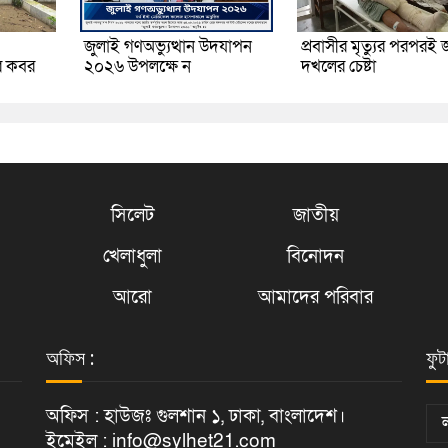
জুলাই গণঅভ্যুত্থান উদযাপন
প্রবাসীর মৃত্যুর পরপরই 
র কবর
২০২৬ উপলক্ষে ন
দখলের চেষ্টা
সিলেট
জাতীয়
খেলাধুলা
বিনোদন
আরো
আমাদের পরিবার
অফিস :
ফুট
অফিস : হাউজঃ গুলশান ১, ঢাকা, বাংলাদেশ।
ইমেইল : info@sylhet21.com