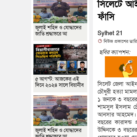
সিলেটে আই
ফাঁসি
জুলাই শহিদ ও যোদ্ধাদের
Sylhet 21
জাতি শ্রদ্ধাভরে আ
নিউজ প্রকাশের তার
ছবির ক্যাপশন:
৫ আগস্ট: আজকের এই
সিলেট জেলা আইনজ
দিনে ২০২৪ সালে বিয়ানীব
চৌধুরী হত্যা ম
১ জনকে ৩ বছরের ক
শামসুল ইসলাম চে
আনসার আহমেদ। প
বছরের কারাদন্ড
উদ্দিনকে ৩ বছরে
জুলাই শহিদ ও যোদ্ধাদের
জাতি শ্রদ্ধাভরে আ