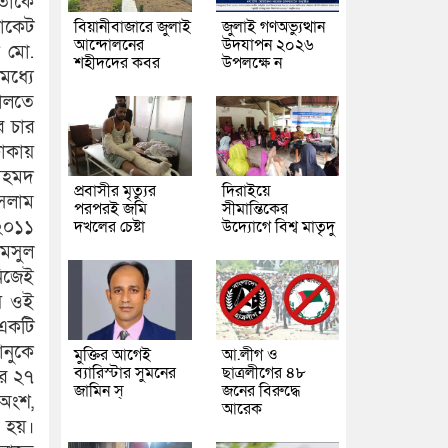
 তাকে
োকেট
বিয়ানীবাজারে জুলাই
জুলাই গণঅভ্যুত্থান
আন্দোলনের
উদযাপন ২০২৬
ক মো.
শহীদদের কবর
উপলক্ষে ন
মধ্যে
ালতে
র চার
 ঢাকায়
 আহমদ
প্রবাসীর মৃত্যুর
দিরাইয়ে
ইসলাম
পরপরই জমি
সীমান্তিকের
 ২০১১
দখলের চেষ্টা
উদ্যোগে বিশ্ব মাতৃদু
ামসুল
নিজেই
ায় ওই
 একটি
ানুকে
মুক্তির আগেই
আ.লীগ ও
ব্যারিস্টার সুমনের
ছাত্রলীগের ৪৮
র ২৭
জামিন স্
জনের বিরুদ্ধে
 অংশ,
আরেক
া হয়।