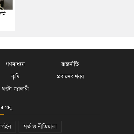
জমি
গণমাধ্যম
রাজনীতি
কৃষি
প্রবাসের খবর
ফটো গ্যালারী
ার মেনু
লগইন
শর্ত ও নীতিমালা