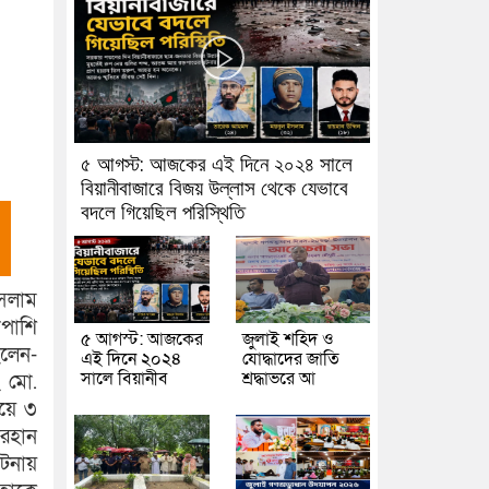
৫ আগস্ট: আজকের এই দিনে ২০২৪ সালে
বিয়ানীবাজারে বিজয় উল্লাস থেকে যেভাবে
বদলে গিয়েছিল পরিস্থিতি
ইসলাম
াপাশি
৫ আগস্ট: আজকের
জুলাই শহিদ ও
হলেন-
এই দিনে ২০২৪
যোদ্ধাদের জাতি
সালে বিয়ানীব
শ্রদ্ধাভরে আ
ং মো.
য়ে ৩
রহান
ঘটনায়