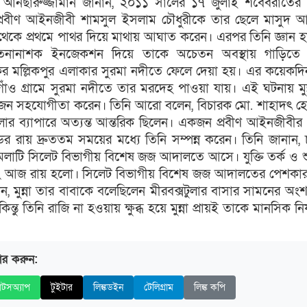
 আনছারুজ্জামান জানান, ২০১১ সালের ১৭ জুলাই শবেবরাতের 
 প্রবীণ আইনজীবী শামসুল ইসলাম চৌধুরীকে তার ছেলে মাসুদ 
ছন থেকে প্রথমে পাথর দিয়ে মাথায় আঘাত করেন। এরপর তিনি জ্ঞান হ
তনানাশক ইনজেকশন দিয়ে তাকে অচেতন অবস্থায় গাড়িতে 
কের মল্লিকপুর এলাকার সুরমা নদীতে ফেলে দেয়া হয়। এর কয়েকদ
্মণগাঁও গ্রামে সুরমা নদীতে তার মরদেহ পাওয়া যায়। এই ঘটনায় মুন
জন সহযোগীতা করেন। তিনি আরো বলেন, বিচারক মো. শাহাদৎ হ
লার ব্যাপারে অত্যন্ত আন্তরিক ছিলেন। একজন প্রবীণ আইনজীবী
ান্ডের রায় দ্রুততম সময়ের মধ্যে তিনি সম্পন্ন করেন। তিনি জানান,
ামলাটি সিলেট বিভাগীয় বিশেষ জজ আদালতে আসে। যুক্তি তর্ক ও শ
বং আজ রায় হলো। সিলেট বিভাগীয় বিশেষ জজ আদালতের পেশকার
মুন্না তার বাবাকে বলেছিলেন মীরবক্সটুলার বাসার সামনের অং
ন্তু তিনি রাজি না হওয়ায় ক্ষুব্ধ হয়ে মুন্না প্রায়ই তাকে মানসিক নির
ার করুন:
াটসঅ্যাপ
টুইটার
লিঙ্কডইন
টেলিগ্রাম
লিঙ্ক কপি