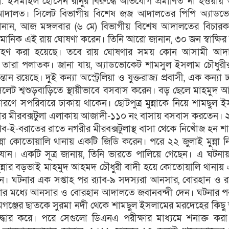
ো. ইসমাইল হোসেন রানুর বিরুদ্ধে অভিযোগ প্রমাণিত না হওয়ায়
আদালত। সিলেট বিভাগীয় বিশেষ জজ আদালতের পিপি অ্যাডভ
ানান, আজ মঙ্গলবার (৬ মে) বিভাগীয় বিশেষ আদালতের বিচার
ামানিক এই রায় ঘোষণা করেন। তিনি আরো জানান, ৩০ জন স্বাক্ষির 
ষ্যগ্রহণ করা হয়েছে। তবে রায় ঘোষণার সময় কোন আসামী আদ
, তারা পলাতক। জানা যায়, অ্যাডভোকেট শামসুল ইসলাম চৌধুরী
ন্তান রয়েছে। দুই কন্যা অস্ট্রেলিয়া ও যুক্তরাজ্য প্রবাসী, এক কন্যা
িলেট শ্বশুড়বাড়িতে স্থায়ীভাবে বসবাস করেন। বড় ছেলে মাহমুদ
ারণে সপরিবারে ঢাকায় থাকেন। ছোটপুত্র মুন্নাকে নিয়ে শামছুল 
গরীর মীরবক্সটুলা এলাকায় আজাদী-১১০ নং বাসায় বসবাস করতেন।
ব-ই-বরাতের রাতে নগরীর মীরবক্সটুলাস্থ বাসা থেকে নিখোঁজ হন শ
্না কোতোয়ালি থানায় একটি জিডি করেন। পরে ২২ জুলাই মুন্না 
ান। একটি সূত্র জানায়, তিনি ভারতে পালিয়ে গেছেন। এ ঘটন
ুন্নার বড়ভাই মাহমুদ আহমদ চৌধুরী বাদী হয়ে কোতোয়ালি থানায়
। ঘটনার এক সপ্তাহ পর র‌্যাব-৯ সদস্যরা আনসার, বোরহান ও র
র মধ্যে আনসার ও বোরহান আদালতে জবানবন্দী দেন। ঘটনার প
মগঞ্জের ছাতকে সুরমা নদী থেকে শামছুল ইসলামের মরদেহের কিছু
উদ্ধার করে। পরে সেগুলো ডিএনএ পরীক্ষার মাধ্যমে শনাক্ত কর