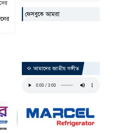
মপি
ফেসবুকে আমরা
জনের
্রস্ত
রি
উ
াসন
আমাদের জাতীয় সঙ্গীত
নদ
়া
িছিল
বে
ি
ড
রী