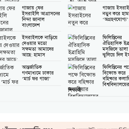
গাজায় ফের
গাজায় ইসরা
ইসরাইলি আগ্রাসনের
নতুন করে হাম
নিন্দা জানাল
‘অগ্রহণযোগ্য
বাংলাদেশ
ইসরাইলকে নাড়িয়ে
ফিলিস্তিনের
দেওয়ার মতো
ঐতিহাসিক ইব্র
সক্ষমতা আমাদের
মসজিদে তালা
আছে: হামাস
ঝুলিয়ে দিল 
আন্তর্জাতিক
ফিলিস্তিনের পক্
গণমাধ্যমে ঢাকার
বিক্ষোভ করে
‘মার্চ ফর গাজা’
বহিষ্কার কলাম্ব
বিশ্ববিদ্যালয়ে
শিক্ষার্থী