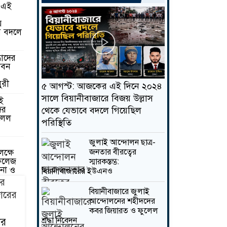
 এই
য়
ে বদলে
ধাদের
ীবন
ুরী
৫ আগস্ট: আজকের এই দিনে ২০২৪
 স্মারকস্তম্ভ:
বিয়ানীবাজারে জুলাই আন্দোলন
সালে বিয়ানীবাজারে বিজয় উল্লাস
াই
জিয়ারত ও ফুলেল শ্রদ্ধা নিবেদন
ের
থেকে যেভাবে বদলে গিয়েছিল
লেল
পরিস্থিতি
...
বিস্তারিত
জুলাই আন্দোলন ছাত্র-
জনতার বীরত্বের
ক্ষে
 কলেজ
স্মারকস্তম্ভ:
না ও
বিয়ানীবাজারের ইউএনও
বিয়ানীবাজারে জুলাই
রপরই
আন্দোলনের শহীদদের
কবর জিয়ারত ও ফুলেল
শ্রদ্ধা নিবেদন
ার