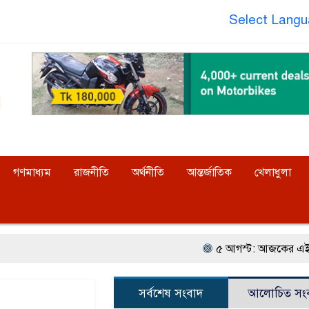
Select Lang
গণমাধ্যম
রাজনীতি
অর্থনীতি
আন্তর্জাতিক
খেলাধুলা
৫ আগস্ট: আজকের এই দিনে ২০২৪ সালে 
সর্বশেষ সংবাদ
আলোচিত সং