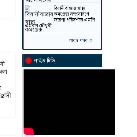
বিয়ানীবাজার স্বাস্থ্য
র
কমপ্লেক্স সম্প্রসারণে
্ধ
জায়গা পরিদর্শনে এমপি
এমরান চৌধুরী
স্টার
আরও খবর
ত
লাইভ টিভি
ের ৪৮
ক
ারীর
ি
ক!
ত্রাসী
র নতুন
 মো.