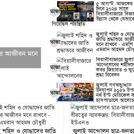
৫ আগস্ট: আজকের
দিনে ২০২৪ সালে
তাজা
বিয়ানীবাজারে বিজ
উল্লাস থেকে যেভাব
গিয়েছিল পরিস্থিতি
জুলাই শহিদ ও যোদ্
জাতি শ্রদ্ধাভরে আজ
তাজা
মনে রাখবে - এমপি
এমরান আহমদ চৌধ
াভরে আজীবন মনে
জুলাই আন্দোলন ছাত্র-জনতার বীরত্বের
বিয়ানীবাজারে জুল
বিয়ানীবাজারের ইউএনও
আন্দোলনের শহীদদ
তাজা
কবর জিয়ারত ও ফু
...
বিস্তারিত
শ্রদ্ধা নিবেদন
জুলাই গণঅভ্যুত্থান
উদযাপন ২০২৬ উপল
তাজা
নর্থ ইস্ট মেডিকেল
হাসপাতালে আলোচ
দোয়া মাহফিল
প্রবাসীর মৃত্যুর প
জমি দখলের চেষ্টা:
তাজা
জগন্নাথপুরে সন্ত্রাসী
ই শহিদ ও যোদ্ধাদের জাতি
জুলাই আন্দোলন ছাত্র-জনত
হামলায় যুবক