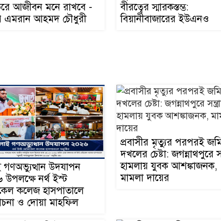
আশঙ্কাজনক, মামলা দায়ের
ধাভরে আজীবন মনে রাখবে -
বীরত্বের স্মারকস্তম্ভ:
 এমরান আহমদ চৌধুরী
বিয়ানীবাজারের ইউএনও
দিরাইয়ে সীমান্তিকে
উদ্যোগে বিশ্ব মাতৃদুগ
তাজা
সপ্তাহ উদযাপন
মুক্তির আগেই ব্যারি
সুমনের জামিন স্থগি
তাজা
আ.লীগ ও ছাত্রলীগ
জনের বিরুদ্ধে আরে
তাজা
মা*ম*লা
৪ বিয়ের পর অন্য ন
প্রবাসীর মৃত্যুর পরপরই জম
ঘরে জামায়াত সমর্থ
তাজা
দখলের চেষ্টা: জগন্নাথপুরে সন্
হামলায় যুবক আশঙ্কাজনক,
 গণঅভ্যুত্থান উদযাপন
মামলা দায়ের
উপলক্ষে নর্থ ইস্ট
সিলেট শিক্ষা বোর্ডে
চেয়ারম্যান প্রফেসর
কেল কলেজ হাসপাতালে
তাজা
শহীদুল আলম
না ও দোয়া মাহফিল
বিয়ানীবাজার স্বাস্থ্য