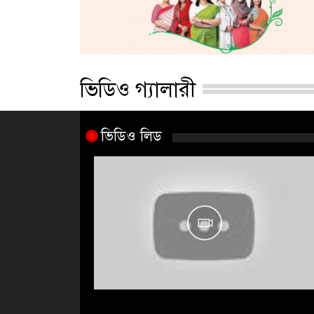
ভিডিও গ্যালারী
ভিডিও লিড
জুলাই আন্দোলন ছাত্র-জনত
বীরত্বের স্মার...