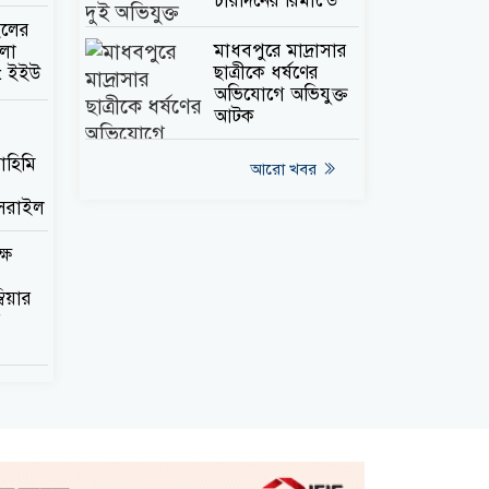
চারদিনের রিমান্ডে
ইলের
মাধবপুরে মাদ্রাসার
লা
ছাত্রীকে ধর্ষণের
’: ইইউ
অভিযোগে অভিযুক্ত
আটক
াহিমি
আরো খবর
ইসরাইল
ষে
িয়ার
র