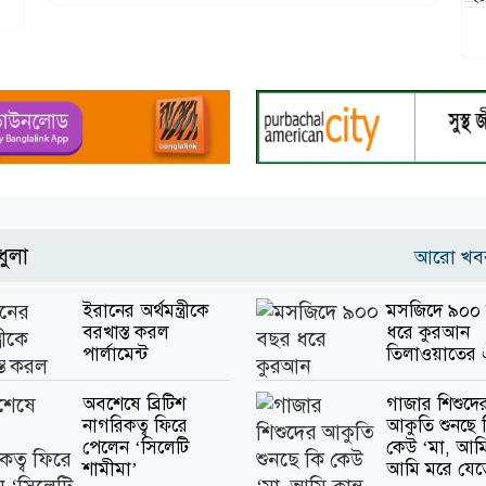
ধুলা
আরো খ
ইরানের অর্থমন্ত্রীকে
মসজিদে ৯০০
বরখাস্ত করল
ধরে কুরআন
পার্লামেন্ট
তিলাওয়াতের ঐ
অবশেষে ব্রিটিশ
গাজার শিশুদে
নাগরিকত্ব ফিরে
আকুতি শুনছে 
পেলেন ‘সিলেটি
কেউ ‘মা, আমি ক
শামীমা’
আমি মরে যেত