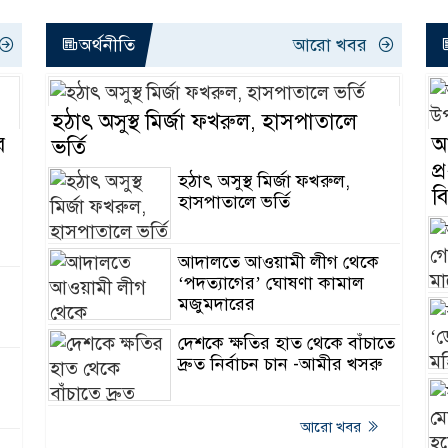
অতঃপর যা ঘটলো
অর্থনীতি
আরো খবর
ডেঙ্গুতে বছরের প্রথম 
দেখলো সিলেট
তাজা
হঠাৎ অসুস্থ মির্জা ফখরুল, হাসপাতালে
১১৪ জনের প্রাণহান
র
আ
ভর্তি
পরও সিলেটে থামছে
তাজা
হামের সংক্রমণ-মৃত্য
প
হঠাৎ অসুস্থ মির্জা ফখরুল,
ব
হাসপাতালে ভর্তি
জনবল ও জন্মনিয়ন্ত্র
সামগ্রীর সংকটে
তাজা
বিয়ানীবাজারে বেড়
জন্মহার
আদালতে আওয়ামী লীগ থেকে
‘পদত্যাগের’ ঘোষণা কামাল
জগন্নাথপু‌রে নৌকা ড
মজুমদারের
২ জনের মরদেহ উদ্ধ
তাজা
নিখোঁজ ২
দেশকে ক্ষতির হাত থেকে বাঁচাতে
দ্রুত নির্বাচন চান -আমীর খসরু
আরো খবর