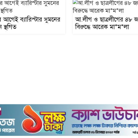
কমপ্লেক্স সম্প্রসারণে
তাজা
জায়গা পরিদর্শনে এ
এমরান চৌধুরী
ির আগেই ব্যারিস্টার সুমনের
আ.লীগ ও ছাত্রলীগের ৪৮ 
হামের প্রাদুর্ভাবে ঋণগ
 স্থগিত
বিরুদ্ধে আরেক মা*ম*লা
অনেক পরিবার, চাক
তাজা
হারিয়েছেন কেউ কে
টাঙ্গুয়ার হাওরে যে
নিষেধাজ্ঞা দিল প্রশ
তাজা
বড়লেখায় জুলাই স
বাস্তবায়নের দাবিতে
তাজা
উপজেলা যুব ও ক্রীড
বিভাগের বিক্ষোভ ম
কুলাউড়ায় অবৈধভা
বালু উত্তোলনে ইউপ
তাজা
সদস্যকে জরিমানা,
একজনের কা রা দ ণ্
যশোর থেকে স্কুলছাত্
নিয়ে সিলেটে যুবক,
তাজা