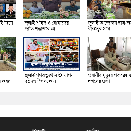
ই দিনে
জুলাই শহিদ ও যোদ্ধাদের
জুলাই আন্দোলন ছাত্র-
জাতি শ্রদ্ধাভরে আ
বীরত্বের স্মার
জুলাই গণঅভ্যুত্থান উদযাপন
প্রবাসীর মৃত্যুর পরপরই 
র কবর
২০২৬ উপলক্ষে ন
দখলের চেষ্টা