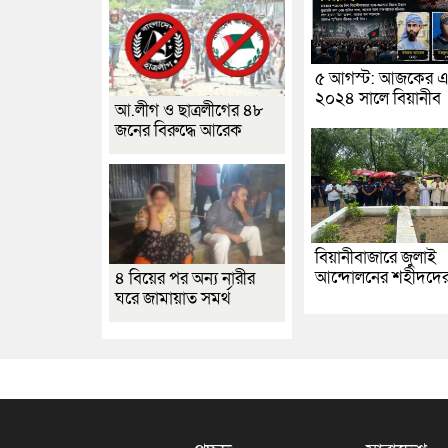
৫ আগস্ট: আজকের এ
২০২৪ সালে বিয়ানীব
আ.লীগ ও ছাত্রলীগের ৪৮
জনের বিরুদ্ধে আরেক
বিয়ানীবাজারে জুলাই
আন্দোলনের শহীদদে
৪ বিয়ের পর অন্য নারীর
ঘরে জামায়াত সমর্থ