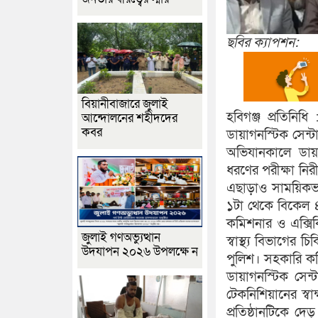
ছবির ক্যাপশন:
বিয়ানীবাজারে জুলাই
হবিগঞ্জ প্রতিনিধ
আন্দোলনের শহীদদের
কবর
ডায়াগনস্টিক সেন্ট
অভিযানকালে ডায়াগ
ধরণের পরীক্ষা নি
এছাড়াও সাময়িকভাব
১টা থেকে বিকেল ৪
কমিশনার ও এক্সিক
জুলাই গণঅভ্যুত্থান
স্বাস্থ্য বিভাগে
উদযাপন ২০২৬ উপলক্ষে ন
পুলিশ। সহকারি কমি
ডায়াগনস্টিক সেন
টেকনিশিয়ানের স্বা
প্রতিষ্ঠানটিকে দ