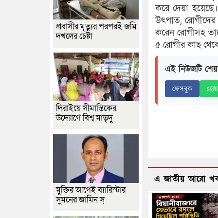
করে দেয়া হয়েছে।
উৎপাত, রোগীদের
প্রবাসীর মৃত্যুর পরপরই জমি
করেন রোগীসহ তাদে
দখলের চেষ্টা
৫ রোগীর কাছ থেকে
এই নিউজটি শেয়
ফেসবুক
হোয়
দিরাইয়ে সীমান্তিকের
উদ্যোগে বিশ্ব মাতৃদু
এ জাতীয় আরো খ
মুক্তির আগেই ব্যারিস্টার
সুমনের জামিন স্