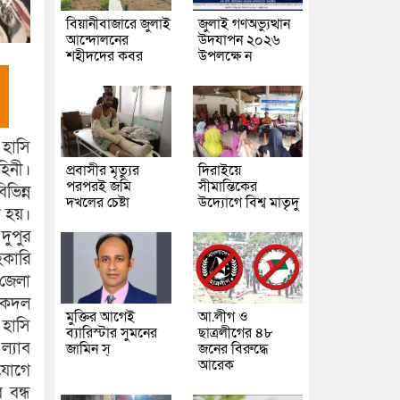
বিয়ানীবাজারে জুলাই
জুলাই গণঅভ্যুত্থান
আন্দোলনের
উদযাপন ২০২৬
শহীদদের কবর
উপলক্ষে ন
 হাসি
হিনী।
প্রবাসীর মৃত্যুর
দিরাইয়ে
পরপরই জমি
সীমান্তিকের
ভিন্ন
দখলের চেষ্টা
উদ্যোগে বিশ্ব মাতৃদু
া হয়।
দুপুর
হকারি
 জেলা
 একদল
মুক্তির আগেই
আ.লীগ ও
 হাসি
ব্যারিস্টার সুমনের
ছাত্রলীগের ৪৮
ল্যাব
জামিন স্
জনের বিরুদ্ধে
আরেক
িযোগে
 বন্ধ