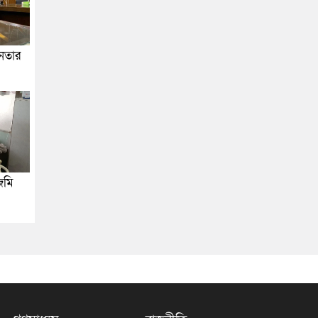
জনতার
জমি