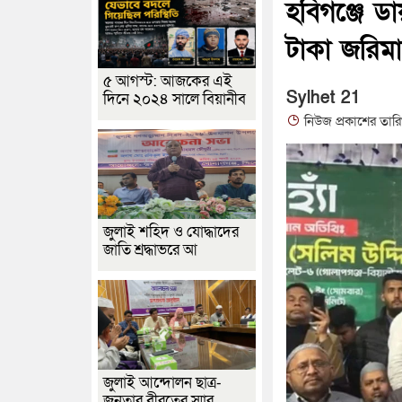
হবিগঞ্জে ড
টাকা জরিমা
৫ আগস্ট: আজকের এই
Sylhet 21
দিনে ২০২৪ সালে বিয়ানীব
নিউজ প্রকাশের তার
জুলাই শহিদ ও যোদ্ধাদের
জাতি শ্রদ্ধাভরে আ
জুলাই আন্দোলন ছাত্র-
জনতার বীরত্বের স্মার