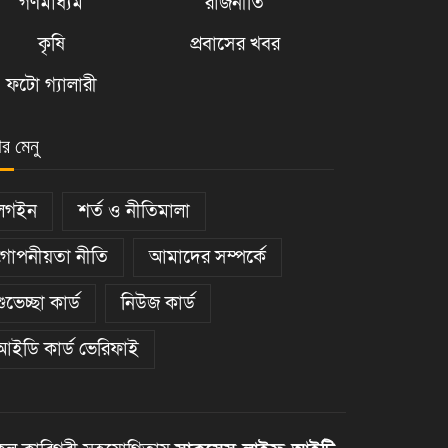
গণমাধ্যম
রাজনীতি
কৃষি
প্রবাসের খবর
ফটো গ্যালারী
ার মেনু
লগইন
শর্ত ও নীতিমালা
গোপনীয়তা নীতি
আমাদের সম্পর্কে
শুভেচ্ছা কার্ড
নিউজ কার্ড
আইডি কার্ড ভেরিফাই