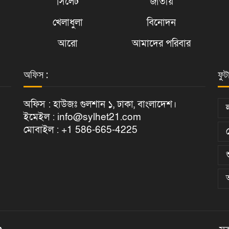
সিলেট
জাতীয়
খেলাধুলা
বিনোদন
আরো
আমাদের পরিবার
অফিস :
ফুট
অফিস : হাউজঃ গুলশান ১, ঢাকা, বাংলাদেশ।
ইমেইল : info@sylhet21.com
মোবাইল : +1 586-665-4225