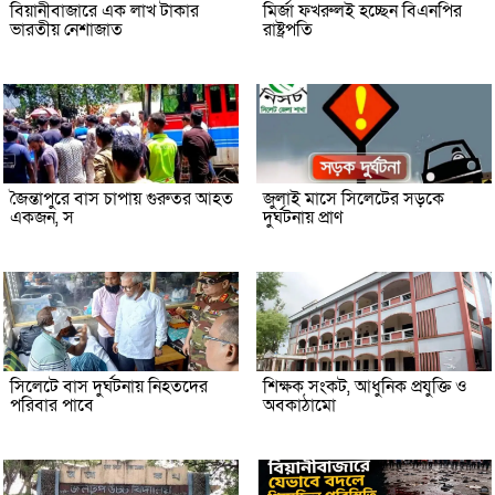
বিয়ানীবাজারে এক লাখ টাকার
মির্জা ফখরুলই হচ্ছেন বিএনপির
ভারতীয় নেশাজাত
রাষ্ট্রপতি
জৈন্তাপুরে বাস চাপায় গুরুতর আহত
জুলাই মাসে সিলেটের সড়কে
একজন, স
দুর্ঘটনায় প্রাণ
সিলেটে বাস দুর্ঘটনায় নিহতদের
শিক্ষক সংকট, আধুনিক প্রযুক্তি ও
পরিবার পাবে
অবকাঠামো