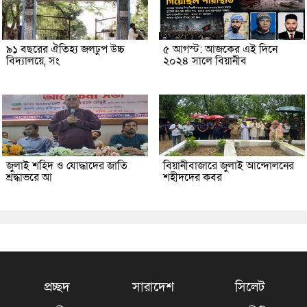
৯১ বছরের ঐতিহ্য জলঢুপ উচ্চ
৫ আগস্ট: আজকের এই দিনে
বিদ্যালয়ে, সং
২০২৪ সালে বিয়ানীব
জুলাই শহিদ ও যোদ্ধাদের জাতি
বিয়ানীবাজারে জুলাই আন্দোলনের
শ্রদ্ধাভরে আ
শহীদদের কবর
প্রচ্ছদ
সারাদেশ
সিলেট