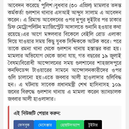
আবেদন করেছে পুলিশ।বুধবার (৩০ এপ্রিল) মামলার তদন্ত
কর্মকর্তা গুলশান থানার এসআই আব্দুস সালাম এ আবেদন
করেন। এ রিমান্ড আবেদনের ওপর দুপুর দুইটার পর ঢাকার
চিফ মেট্রোপলিটন ম্যাজিস্ট্রেট আদালতে শুনানি হওয়ার কথা
রয়েছে।এর আগে মঙ্গলবার বিকেলে বেইলি রোড এলাকা
দিয়ে যাওয়ার সময় কিছু যুবক সিদ্দিককে আটক করে। পরে
তাকে রমনা থানা থেকে গুলশান থানায় হস্তান্তর করা হয়।
মামলার অভিযোগ থেকে জানা যায়, গত বছরের ১৯ জুলাই
বৈষম্যবিরোধী আন্দোলনের সময় গুলশানের শাহজাদপুরে
কনফিডেন্স টাওয়ারের সামনে আন্দোলনকারীদের ওপর
গুলি চালানো হয়।এতে জব্বার আলী হাওলাদার গুলিবিদ্ধ
হন। এ ঘটনায় সাবেক প্রধানমন্ত্রী শেখ হাসিনাসহ ১০৯
জনের বিরুদ্ধে গুলশান থানায় এ মামলা করেন ভ্যানচালক
জব্বার আলী হাওলাদার।
এই নিউজটি শেয়ার করুন:
ফেসবুক
মেসেঞ্জার
হোয়াটসঅ্যাপ
টুইটার