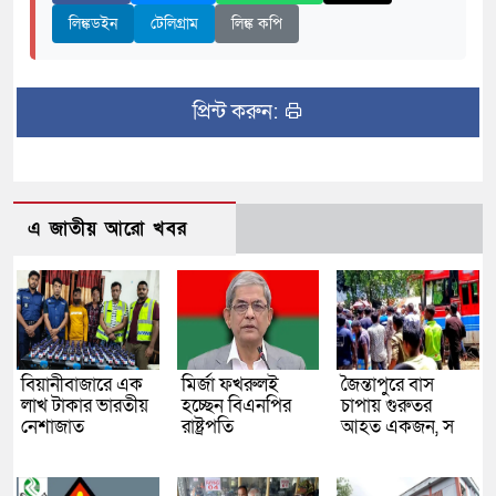
লিঙ্কডইন
টেলিগ্রাম
লিঙ্ক কপি
প্রিন্ট করুন:
এ জাতীয় আরো খবর
বিয়ানীবাজারে এক
মির্জা ফখরুলই
জৈন্তাপুরে বাস
লাখ টাকার ভারতীয়
হচ্ছেন বিএনপির
চাপায় গুরুতর
নেশাজাত
রাষ্ট্রপতি
আহত একজন, স