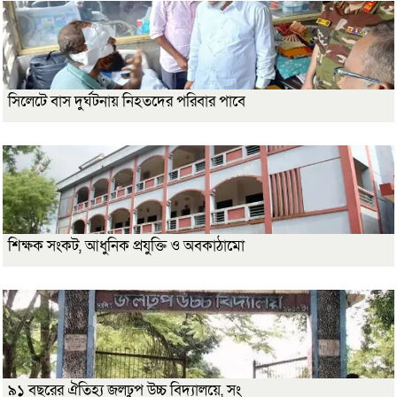
সিলেটে বাস দুর্ঘটনায় নিহতদের পরিবার পাবে
শিক্ষক সংকট, আধুনিক প্রযুক্তি ও অবকাঠামো
৯১ বছরের ঐতিহ্য জলঢুপ উচ্চ বিদ্যালয়ে, সং