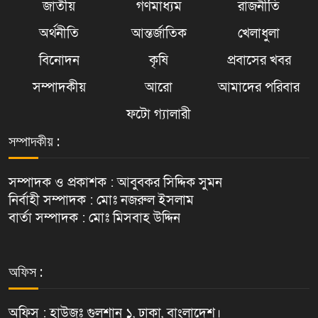
জাতীয়
গণমাধ্যম
রাজনীতি
অর্থনীতি
আন্তর্জাতিক
খেলাধুলা
বিনোদন
কৃষি
প্রবাসের খবর
সম্পাদকীয়
আরো
আমাদের পরিবার
ফটো গ্যালারী
সম্পাদকীয় :
সম্পাদক ও প্রকাশক : আবুবকর সিদ্দিক সুমন
নির্বাহী সম্পাদক : মোঃ নজরুল ইসলাম
বার্তা সম্পাদক : মোঃ মিসবাহ উদ্দিন
অফিস :
অফিস : হাউজঃ গুলশান ১, ঢাকা, বাংলাদেশ।