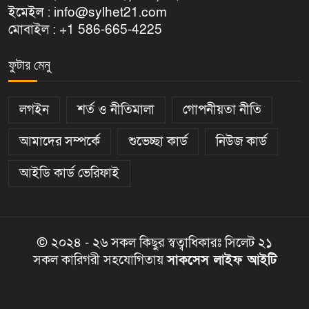
ইমেইল : info@sylhet21.com
মোবাইল : +1 586-665-4225
ফুটার মেনু
লগইন
শর্ত ও নীতিমালা
গোপনীয়তা নীতি
আমাদের সম্পর্কে
শুভেচ্ছা কার্ড
নিউজ কার্ড
আইডি কার্ড ভেরিফাই
© ২০২৪ - ২৬ সকল কিছুর স্বত্বাধিকারঃ সিলেট ২১
সকল কারিগরী সহযোগিতায়
সাকসেস লাইফ আইটি