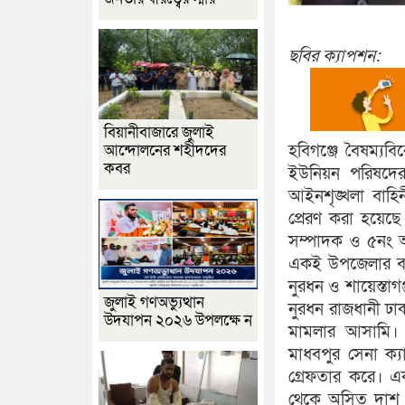
ছবির ক্যাপশন:
বিয়ানীবাজারে জুলাই
আন্দোলনের শহীদদের
হবিগঞ্জে বৈষম্য
কবর
ইউনিয়ন পরিষদের
আইনশৃঙ্খলা বাহি
প্রেরণ করা হয়েছ
সম্পাদক ও ৫নং আ
একই উপজেলার বাঘ
নুরধন ও শায়েস্তা
জুলাই গণঅভ্যুত্থান
নুরধন রাজধানী ঢাক
উদযাপন ২০২৬ উপলক্ষে ন
মামলার আসামি। ত
মাধবপুর সেনা ক
গ্রেফতার করে। এ
থেকে অসিত দাশ মন