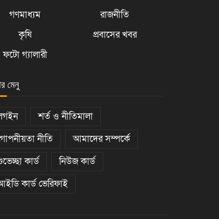
গণমাধ্যম
রাজনীতি
কৃষি
প্রবাসের খবর
ফটো গ্যালারী
ার মেনু
লগইন
শর্ত ও নীতিমালা
গোপনীয়তা নীতি
আমাদের সম্পর্কে
শুভেচ্ছা কার্ড
নিউজ কার্ড
আইডি কার্ড ভেরিফাই