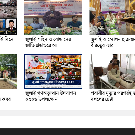
ই দিনে
জুলাই শহিদ ও যোদ্ধাদের
জুলাই আন্দোলন ছাত্র-
জাতি শ্রদ্ধাভরে আ
বীরত্বের স্মার
জুলাই গণঅভ্যুত্থান উদযাপন
প্রবাসীর মৃত্যুর পরপরই 
র কবর
২০২৬ উপলক্ষে ন
দখলের চেষ্টা