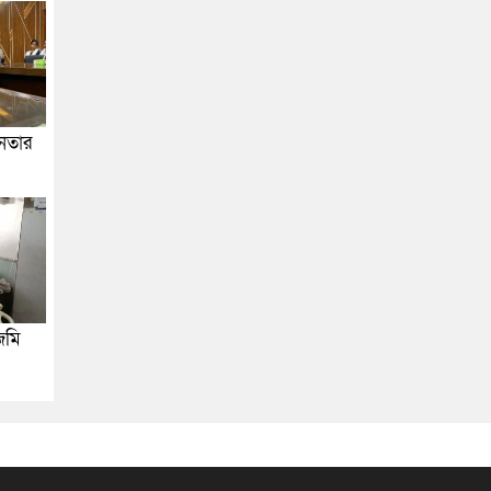
জনতার
জমি