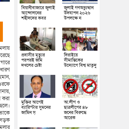
বিয়ানীবাজারে জুলাই
জুলাই গণঅভ্যুত্থান
আন্দোলনের
উদযাপন ২০২৬
শহীদদের কবর
উপলক্ষে ন
ামলায়
প্রবাসীর মৃত্যুর
দিরাইয়ে
রেছে
পরপরই জমি
সীমান্তিকের
াগারে
দখলের চেষ্টা
উদ্যোগে বিশ্ব মাতৃদু
াধারণ
হমান,
 ওরফে
ানায়,
য় করা
মুক্তির আগেই
আ.লীগ ও
ছেলে।
ব্যারিস্টার সুমনের
ছাত্রলীগের ৪৮
জামিন স্
জনের বিরুদ্ধে
তাকে
আরেক
ল সড়ক
ামলার