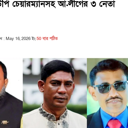
ইউপি চেয়ারম্যানসহ আ.লীগের ৩ নেতা
িখ : May 16, 2026 ইং
50 বার পঠিত