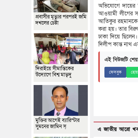
অভিযোগে দায়ের 
আওয়ামী লীগের সা
প্রবাসীর মৃত্যুর পরপরই জমি
আতিকুর রহমানকে গ
দখলের চেষ্টা
করা হয়। তার বিরু
ঢাকা দিয়ে ছিলেন। 
দিলীপ কান্ত নাথ এ
এই নিউজটি শেয়
দিরাইয়ে সীমান্তিকের
ফেসবুক
হোয়
উদ্যোগে বিশ্ব মাতৃদু
মুক্তির আগেই ব্যারিস্টার
সুমনের জামিন স্
এ জাতীয় আরো খ