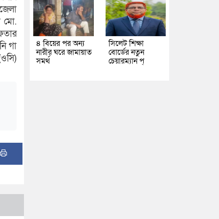
জেলা
ন মো.
েফতার
৪ বিয়ের পর অন্য
সিলেট শিক্ষা
নি গা
নারীর ঘরে জামায়াত
বোর্ডের নতুন
(ওসি)
সমর্থ
চেয়ারম্যান প্