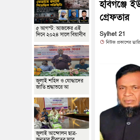
হবিগঞ্জে 
গ্রেফতার
৫ আগস্ট: আজকের এই
Sylhet 21
দিনে ২০২৪ সালে বিয়ানীব
নিউজ প্রকাশের তার
জুলাই শহিদ ও যোদ্ধাদের
জাতি শ্রদ্ধাভরে আ
জুলাই আন্দোলন ছাত্র-
জনতার বীরত্বের স্মার