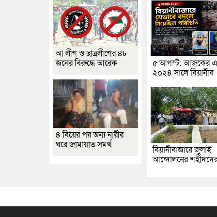
আ.লীগ ও ছাত্রলীগের ৪৮
জনের বিরুদ্ধে আরেক
৫ আগস্ট: আজকের এ
২০২৪ সালে বিয়ানীব
৪ বিয়ের পর অন্য নারীর
ঘরে জামায়াত সমর্থ
বিয়ানীবাজারে জুলাই
আন্দোলনের শহীদদে