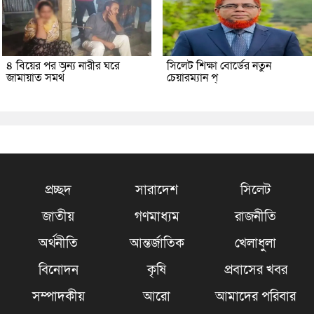
৪ বিয়ের পর অন্য নারীর ঘরে
সিলেট শিক্ষা বোর্ডের নতুন
জামায়াত সমর্থ
চেয়ারম্যান প্
প্রচ্ছদ
সারাদেশ
সিলেট
জাতীয়
গণমাধ্যম
রাজনীতি
অর্থনীতি
আন্তর্জাতিক
খেলাধুলা
বিনোদন
কৃষি
প্রবাসের খবর
সম্পাদকীয়
আরো
আমাদের পরিবার