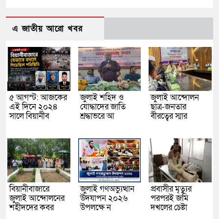
এ জাতীয় আরো খবর
৫ আগস্ট: আজকের
জুলাই শহিদ ও
জুলাই আন্দোলন
এই দিনে ২০২৪
যোদ্ধাদের জাতি
ছাত্র-জনতার
সালে বিয়ানীব
শ্রদ্ধাভরে আ
বীরত্বের স্মার
বিয়ানীবাজারে
জুলাই গণঅভ্যুত্থান
প্রবাসীর মৃত্যুর
জুলাই আন্দোলনের
উদযাপন ২০২৬
পরপরই জমি
শহীদদের কবর
উপলক্ষে ন
দখলের চেষ্টা