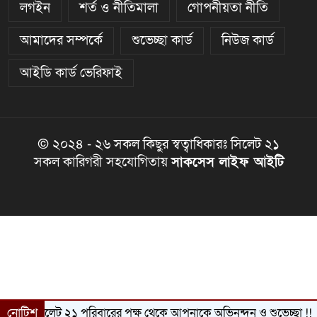
লগইন
শর্ত ও নীতিমালা
গোপনীয়তা নীতি
আমাদের সম্পর্কে
শুভেচ্ছা কার্ড
নিউজ কার্ড
আইডি কার্ড ভেরিফাই
© ২০২৪ - ২৬ সকল কিছুর স্বত্বাধিকারঃ সিলেট ২১
সকল কারিগরী সহযোগিতায়
সাকসেস লাইফ আইটি
সিলেট ২১ পরিবারের পক্ষ থেকে আপনাকে অভিনন্দন ও শুভেচ্ছা !!
নোটিশ