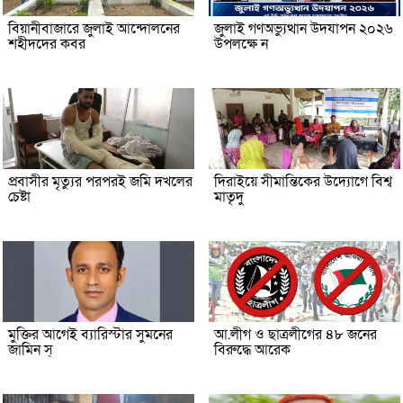
বিয়ানীবাজারে জুলাই আন্দোলনের
জুলাই গণঅভ্যুত্থান উদযাপন ২০২৬
শহীদদের কবর
উপলক্ষে ন
প্রবাসীর মৃত্যুর পরপরই জমি দখলের
দিরাইয়ে সীমান্তিকের উদ্যোগে বিশ্ব
চেষ্টা
মাতৃদু
মুক্তির আগেই ব্যারিস্টার সুমনের
আ.লীগ ও ছাত্রলীগের ৪৮ জনের
জামিন স্
বিরুদ্ধে আরেক