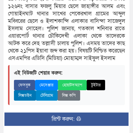
১২৬নং বাসার ফজলু মিয়ার ছেলে জাহাঙ্গীর আলম এবং
গোয়াইনঘাট থানার সাখের পেকেরখাল গ্রামের আব্দুল
মব্বিরের ছেলে ও ইলাশকান্দি এলাকার বাসিন্দা সাজেদুল
ইসলাম সোহেল। পুলিশ জানায়, গতকাল শনিবার রাতে
এয়ারপোর্ট থানার চৌকিদেখী এলাকা থেকে তাদেরকে
আটক করে দেহ তল্লাসী চালায় পুলিশ। এসময় তাদের কাছ
থেকে ২১পিস ইয়াবা জব্দ করা হয়। বিষয়টি নিশ্চিত করেছেন
এসএমপির এডিসি (মিডিয়া) মোহাম্মদ সাইফুল ইসলাম
এই নিউজটি শেয়ার করুন:
ফেসবুক
মেসেঞ্জার
হোয়াটসঅ্যাপ
টুইটার
লিঙ্কডইন
টেলিগ্রাম
লিঙ্ক কপি
প্রিন্ট করুন: