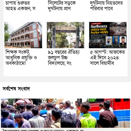
চাপায় গুরুতর
সিলেটের সড়কে
দুর্ঘটনায় নিহতদের
আহত একজন, স
দুর্ঘটনায় প্রাণ
পরিবার পাবে
শিক্ষক সংকট,
৯১ বছরের ঐতিহ্য
৫ আগস্ট: আজকের
আধুনিক প্রযুক্তি ও
জলঢুপ উচ্চ
এই দিনে ২০২৪
অবকাঠামো
বিদ্যালয়ে, সং
সালে বিয়ানীব
সর্বশেষ সংবাদ