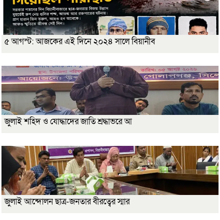
৫ আগস্ট: আজকের এই দিনে ২০২৪ সালে বিয়ানীব
জুলাই শহিদ ও যোদ্ধাদের জাতি শ্রদ্ধাভরে আ
জুলাই আন্দোলন ছাত্র-জনতার বীরত্বের স্মার