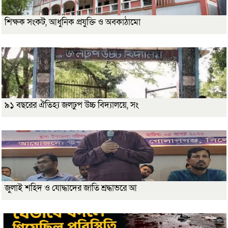
শিক্ষক সংকট, আধুনিক প্রযুক্তি ও অবকাঠামো
৯১ বছরের ঐতিহ্য জলঢুপ উচ্চ বিদ্যালয়ে, সং
জুলাই শহিদ ও যোদ্ধাদের জাতি শ্রদ্ধাভরে আ