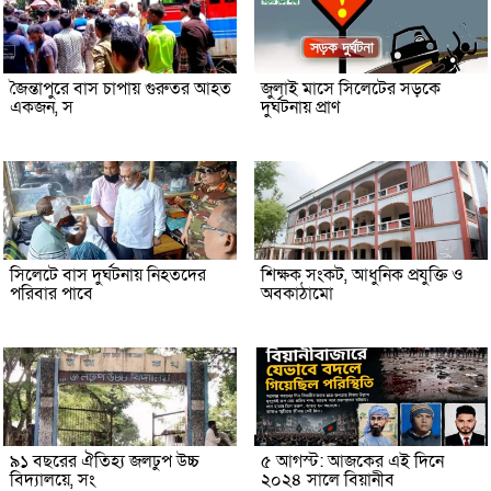
জৈন্তাপুরে বাস চাপায় গুরুতর আহত
জুলাই মাসে সিলেটের সড়কে
একজন, স
দুর্ঘটনায় প্রাণ
সিলেটে বাস দুর্ঘটনায় নিহতদের
শিক্ষক সংকট, আধুনিক প্রযুক্তি ও
পরিবার পাবে
অবকাঠামো
৯১ বছরের ঐতিহ্য জলঢুপ উচ্চ
৫ আগস্ট: আজকের এই দিনে
বিদ্যালয়ে, সং
২০২৪ সালে বিয়ানীব