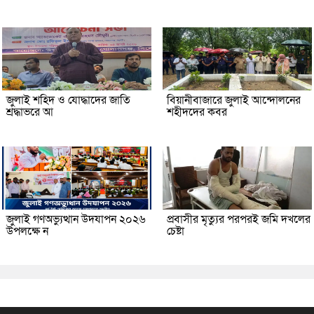
জুলাই শহিদ ও যোদ্ধাদের জাতি
বিয়ানীবাজারে জুলাই আন্দোলনের
শ্রদ্ধাভরে আ
শহীদদের কবর
জুলাই গণঅভ্যুত্থান উদযাপন ২০২৬
প্রবাসীর মৃত্যুর পরপরই জমি দখলের
উপলক্ষে ন
চেষ্টা