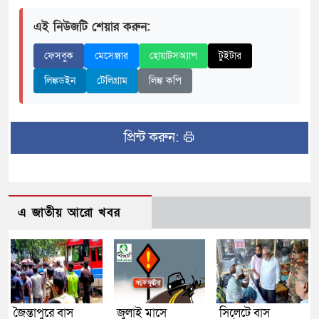
এই নিউজটি শেয়ার করুন:
ফেসবুক
মেসেঞ্জার
হোয়াটসঅ্যাপ
টুইটার
লিঙ্কডইন
টেলিগ্রাম
লিঙ্ক কপি
প্রিন্ট করুন:
এ জাতীয় আরো খবর
জৈন্তাপুরে বাস
জুলাই মাসে
সিলেটে বাস