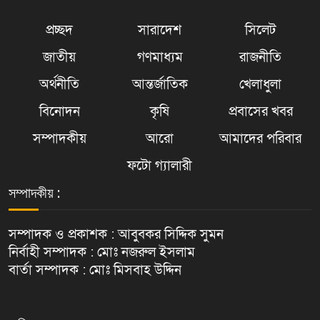
প্রচ্ছদ
সারাদেশ
সিলেট
জাতীয়
গণমাধ্যম
রাজনীতি
অর্থনীতি
আন্তর্জাতিক
খেলাধুলা
বিনোদন
কৃষি
প্রবাসের খবর
সম্পাদকীয়
আরো
আমাদের পরিবার
ফটো গ্যালারী
সম্পাদকীয় :
সম্পাদক ও প্রকাশক : আবুবকর সিদ্দিক সুমন
নির্বাহী সম্পাদক : মোঃ নজরুল ইসলাম
বার্তা সম্পাদক : মোঃ মিসবাহ উদ্দিন