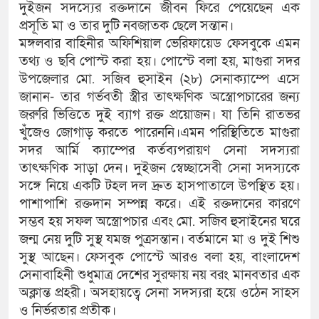
দুইজন সদস্যের রক্তদানে জীবন ফিরে পেয়েছেন এক
প্রসূতি মা ও তার দুটি নবজাতক ছেলে সন্তান।
মঙ্গলবার বাহিনীর অফিশিয়াল ভেরিফায়েড ফেসবুকে এমন
তথ‍্য ও ছবি পোস্ট করা হয়। পোস্টে বলা হয়, মাগুরা সদর
উপজেলার মো. সজিব হুসাইন (২৮) সেনাক্যাম্পে এসে
জানান- তার গর্ভবতী স্ত্রীর তাৎক্ষণিক অস্ত্রোপচারের জন্য
জরুরি ভিত্তিতে দুই ব্যাগ রক্ত প্রয়োজন। যা তিনি রাতভর
খুঁজেও জোগাড় করতে পারেননি।এমন পরিস্থিতিতে মাগুরা
সদর আর্মি ক্যাম্পের কর্তব্যপরায়ণ সেনা সদস্যরা
তাৎক্ষণিক সাড়া দেন। দুইজন স্বেচ্ছাসেবী সেনা সদস্যকে
সঙ্গে নিয়ে একটি টহল দল দ্রুত হাসপাতালে উপস্থিত হয়।
পাশাপাশি রক্তদান সম্পন্ন করে। এই রক্তদানের কারণে
সম্ভব হয় সফল অস্ত্রোপচার এবং মো. সজিব হুসাইনের ঘরে
জন্ম নেয় দুটি সুস্থ যমজ পুত্রসন্তান। বর্তমানে মা ও দুই শিশু
সুস্থ আছেন। ফেসবুক পোস্টে আরও বলা হয়, বাংলাদেশ
সেনাবাহিনী শুধুমাত্র দেশের সুরক্ষায় নয় বরং মানবতার এক
অক্লান্ত প্রহরী। অসহায়ত্বে সেনা সদস্যরা হয়ে ওঠেন সাহস
ও নির্ভরতার প্রতীক।