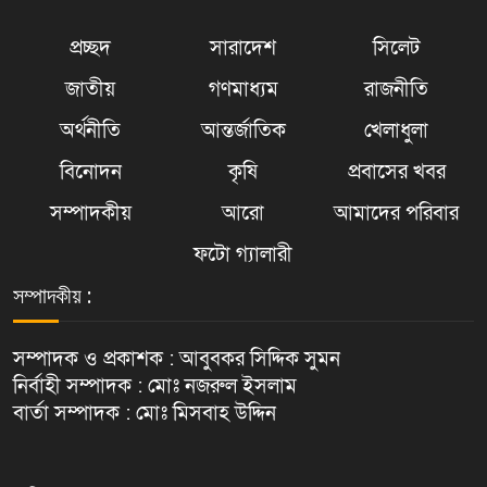
প্রচ্ছদ
সারাদেশ
সিলেট
জাতীয়
গণমাধ্যম
রাজনীতি
অর্থনীতি
আন্তর্জাতিক
খেলাধুলা
বিনোদন
কৃষি
প্রবাসের খবর
সম্পাদকীয়
আরো
আমাদের পরিবার
ফটো গ্যালারী
সম্পাদকীয় :
সম্পাদক ও প্রকাশক : আবুবকর সিদ্দিক সুমন
নির্বাহী সম্পাদক : মোঃ নজরুল ইসলাম
বার্তা সম্পাদক : মোঃ মিসবাহ উদ্দিন