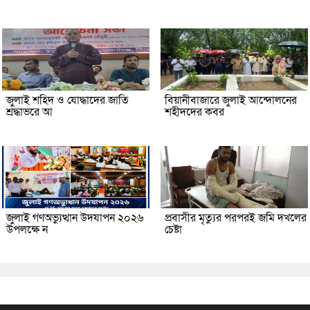
জুলাই শহিদ ও যোদ্ধাদের জাতি
বিয়ানীবাজারে জুলাই আন্দোলনের
শ্রদ্ধাভরে আ
শহীদদের কবর
জুলাই গণঅভ্যুত্থান উদযাপন ২০২৬
প্রবাসীর মৃত্যুর পরপরই জমি দখলের
উপলক্ষে ন
চেষ্টা