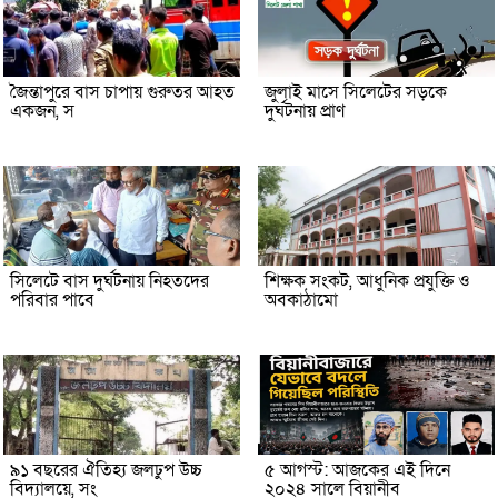
জৈন্তাপুরে বাস চাপায় গুরুতর আহত
জুলাই মাসে সিলেটের সড়কে
একজন, স
দুর্ঘটনায় প্রাণ
সিলেটে বাস দুর্ঘটনায় নিহতদের
শিক্ষক সংকট, আধুনিক প্রযুক্তি ও
পরিবার পাবে
অবকাঠামো
৯১ বছরের ঐতিহ্য জলঢুপ উচ্চ
৫ আগস্ট: আজকের এই দিনে
বিদ্যালয়ে, সং
২০২৪ সালে বিয়ানীব