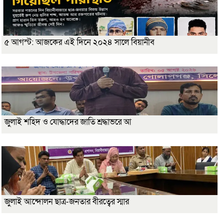
৫ আগস্ট: আজকের এই দিনে ২০২৪ সালে বিয়ানীব
জুলাই শহিদ ও যোদ্ধাদের জাতি শ্রদ্ধাভরে আ
জুলাই আন্দোলন ছাত্র-জনতার বীরত্বের স্মার