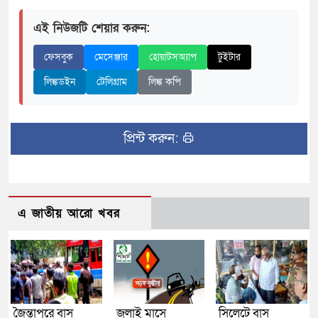
এই নিউজটি শেয়ার করুন:
ফেসবুক
মেসেঞ্জার
হোয়াটসঅ্যাপ
টুইটার
লিঙ্কডইন
টেলিগ্রাম
লিঙ্ক কপি
প্রিন্ট করুন:
এ জাতীয় আরো খবর
জৈন্তাপুরে বাস
জুলাই মাসে
সিলেটে বাস