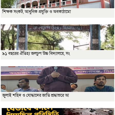
শিক্ষক সংকট, আধুনিক প্রযুক্তি ও অবকাঠামো
৯১ বছরের ঐতিহ্য জলঢুপ উচ্চ বিদ্যালয়ে, সং
জুলাই শহিদ ও যোদ্ধাদের জাতি শ্রদ্ধাভরে আ