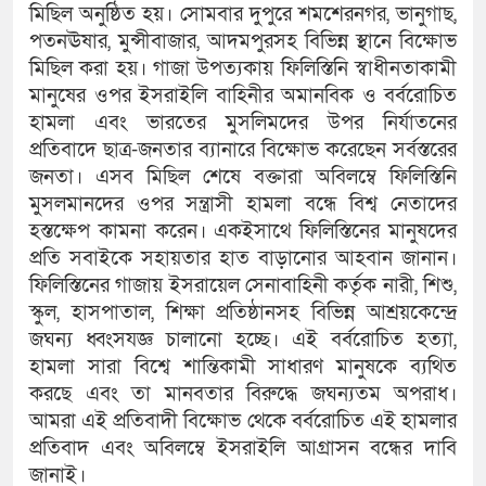
মিছিল অনুষ্ঠিত হয়। সোমবার দুপুরে শমশেরনগর, ভানুগাছ,
পতনঊষার, মুন্সীবাজার, আদমপুরসহ বিভিন্ন স্থানে বিক্ষোভ
মিছিল করা হয়। গাজা উপত্যকায় ফিলিস্তিনি স্বাধীনতাকামী
মানুষের ওপর ইসরাইলি বাহিনীর অমানবিক ও বর্বরোচিত
হামলা এবং ভারতের মুসলিমদের উপর নির্যাতনের
প্রতিবাদে ছাত্র-জনতার ব্যানারে বিক্ষোভ করেছেন সর্বস্তরের
জনতা। এসব মিছিল শেষে বক্তারা অবিলম্বে ফিলিস্তিনি
মুসলমানদের ওপর সন্ত্রাসী হামলা বন্ধে বিশ্ব নেতাদের
হস্তক্ষেপ কামনা করেন। একইসাথে ফিলিস্তিনের মানুষদের
প্রতি সবাইকে সহায়তার হাত বাড়ানোর আহবান জানান।
ফিলিস্তিনের গাজায় ইসরায়েল সেনাবাহিনী কর্তৃক নারী, শিশু,
স্কুল, হাসপাতাল, শিক্ষা প্রতিষ্ঠানসহ বিভিন্ন আশ্রয়কেন্দ্রে
জঘন্য ধ্বংসযজ্ঞ চালানো হচ্ছে। এই বর্বরোচিত হত্যা,
হামলা সারা বিশ্বে শান্তিকামী সাধারণ মানুষকে ব্যথিত
করছে এবং তা মানবতার বিরুদ্ধে জঘন্যতম অপরাধ।
আমরা এই প্রতিবাদী বিক্ষোভ থেকে বর্বরোচিত এই হামলার
প্রতিবাদ এবং অবিলম্বে ইসরাইলি আগ্রাসন বন্ধের দাবি
জানাই।