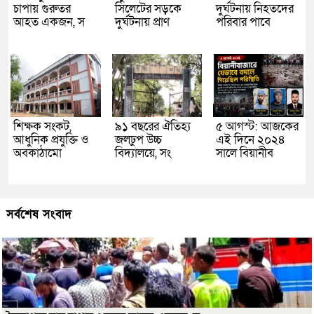
চাপায় গুরুতর
সিলেটের সড়কে
দুর্ঘটনায় নিহতদের
আহত একজন, স
দুর্ঘটনায় প্রাণ
পরিবার পাবে
শিক্ষক সংকট,
৯১ বছরের ঐতিহ্য
৫ আগস্ট: আজকের
আধুনিক প্রযুক্তি ও
জলঢুপ উচ্চ
এই দিনে ২০২৪
অবকাঠামো
বিদ্যালয়ে, সং
সালে বিয়ানীব
সর্বশেষ সংবাদ