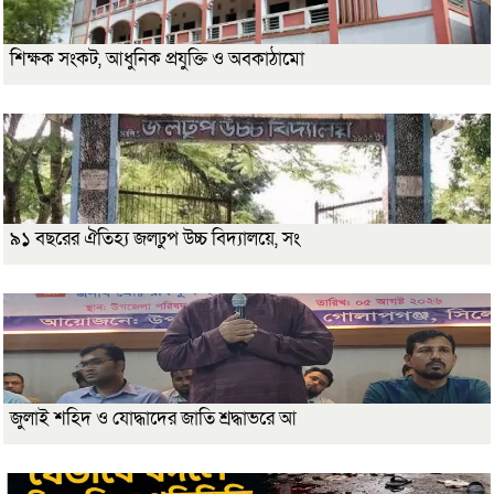
শিক্ষক সংকট, আধুনিক প্রযুক্তি ও অবকাঠামো
৯১ বছরের ঐতিহ্য জলঢুপ উচ্চ বিদ্যালয়ে, সং
জুলাই শহিদ ও যোদ্ধাদের জাতি শ্রদ্ধাভরে আ