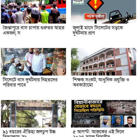
জৈন্তাপুরে বাস চাপায় গুরুতর আহত
জুলাই মাসে সিলেটের সড়কে
একজন, স
দুর্ঘটনায় প্রাণ
সিলেটে বাস দুর্ঘটনায় নিহতদের
শিক্ষক সংকট, আধুনিক প্রযুক্তি ও
পরিবার পাবে
অবকাঠামো
৯১ বছরের ঐতিহ্য জলঢুপ উচ্চ
৫ আগস্ট: আজকের এই দিনে