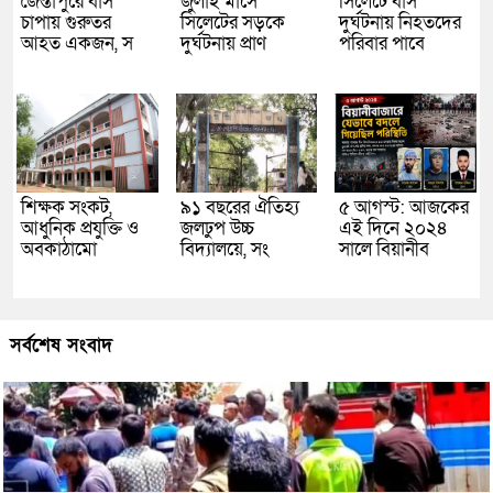
জৈন্তাপুরে বাস
জুলাই মাসে
সিলেটে বাস
চাপায় গুরুতর
সিলেটের সড়কে
দুর্ঘটনায় নিহতদের
আহত একজন, স
দুর্ঘটনায় প্রাণ
পরিবার পাবে
শিক্ষক সংকট,
৯১ বছরের ঐতিহ্য
৫ আগস্ট: আজকের
আধুনিক প্রযুক্তি ও
জলঢুপ উচ্চ
এই দিনে ২০২৪
অবকাঠামো
বিদ্যালয়ে, সং
সালে বিয়ানীব
সর্বশেষ সংবাদ