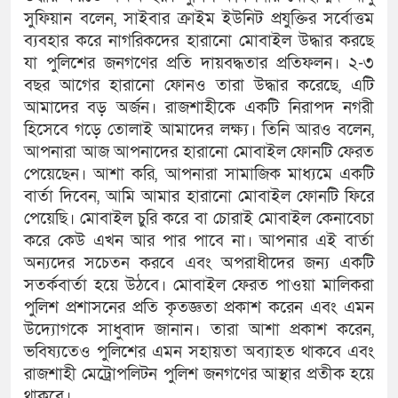
সুফিয়ান বলেন, সাইবার ক্রাইম ইউনিট প্রযুক্তির সর্বোত্তম
ব্যবহার করে নাগরিকদের হারানো মোবাইল উদ্ধার করছে
যা পুলিশের জনগণের প্রতি দায়বদ্ধতার প্রতিফলন। ২-৩
বছর আগের হারানো ফোনও তারা উদ্ধার করেছে, এটি
আমাদের বড় অর্জন। রাজশাহীকে একটি নিরাপদ নগরী
হিসেবে গড়ে তোলাই আমাদের লক্ষ্য। তিনি আরও বলেন,
আপনারা আজ আপনাদের হারানো মোবাইল ফোনটি ফেরত
পেয়েছেন। আশা করি, আপনারা সামাজিক মাধ্যমে একটি
বার্তা দিবেন, আমি আমার হারানো মোবাইল ফোনটি ফিরে
পেয়েছি। মোবাইল চুরি করে বা চোরাই মোবাইল কেনাবেচা
করে কেউ এখন আর পার পাবে না। আপনার এই বার্তা
অন্যদের সচেতন করবে এবং অপরাধীদের জন্য একটি
সতর্কবার্তা হয়ে উঠবে। মোবাইল ফেরত পাওয়া মালিকরা
পুলিশ প্রশাসনের প্রতি কৃতজ্ঞতা প্রকাশ করেন এবং এমন
উদ্যোগকে সাধুবাদ জানান। তারা আশা প্রকাশ করেন,
ভবিষ্যতেও পুলিশের এমন সহায়তা অব্যাহত থাকবে এবং
রাজশাহী মেট্রোপলিটন পুলিশ জনগণের আস্থার প্রতীক হয়ে
থাকবে।