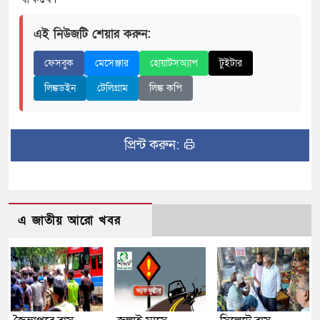
এই নিউজটি শেয়ার করুন:
ফেসবুক
মেসেঞ্জার
হোয়াটসঅ্যাপ
টুইটার
লিঙ্কডইন
টেলিগ্রাম
লিঙ্ক কপি
প্রিন্ট করুন:
এ জাতীয় আরো খবর