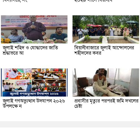
বিদ্যালয়ে, সং
২০২৪ সালে বিয়ানীব
জুলাই শহিদ ও যোদ্ধাদের জাতি
বিয়ানীবাজারে জুলাই আন্দোলনের
শ্রদ্ধাভরে আ
শহীদদের কবর
জুলাই গণঅভ্যুত্থান উদযাপন ২০২৬
প্রবাসীর মৃত্যুর পরপরই জমি দখলের
উপলক্ষে ন
চেষ্টা