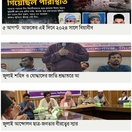
৫ আগস্ট: আজকের এই দিনে ২০২৪ সালে বিয়ানীব
জুলাই শহিদ ও যোদ্ধাদের জাতি শ্রদ্ধাভরে আ
জুলাই আন্দোলন ছাত্র-জনতার বীরত্বের স্মার