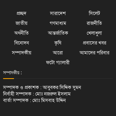
প্রচ্ছদ
সারাদেশ
সিলেট
জাতীয়
গণমাধ্যম
রাজনীতি
অর্থনীতি
আন্তর্জাতিক
খেলাধুলা
বিনোদন
কৃষি
প্রবাসের খবর
সম্পাদকীয়
আরো
আমাদের পরিবার
ফটো গ্যালারী
সম্পাদকীয় :
সম্পাদক ও প্রকাশক : আবুবকর সিদ্দিক সুমন
নির্বাহী সম্পাদক : মোঃ নজরুল ইসলাম
বার্তা সম্পাদক : মোঃ মিসবাহ উদ্দিন