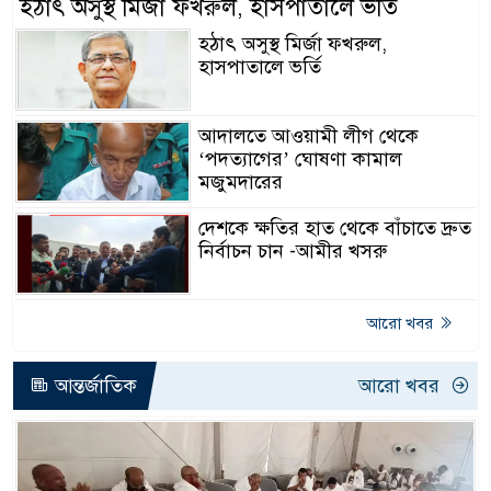
হঠাৎ অসুস্থ মির্জা ফখরুল, হাসপাতালে ভর্তি
হঠাৎ অসুস্থ মির্জা ফখরুল,
হাসপাতালে ভর্তি
আদালতে আওয়ামী লীগ থেকে
‘পদত্যাগের’ ঘোষণা কামাল
মজুমদারের
দেশকে ক্ষতির হাত থেকে বাঁচাতে দ্রুত
নির্বাচন চান -আমীর খসরু
আরো খবর
আন্তর্জাতিক
আরো খবর