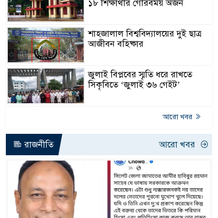
১৮ শিক্ষার্থীর গৌরবময় অর্জন
শাহজালাল বিশ্ববিদ্যালয়ের দুই ছাত্র
আজীবন বহিষ্কার
জুলাই বিপ্লবের স্মৃতি ধরে রাখতে
সিকৃবিতে ‘জুলাই ৩৬ গেইট’
আরো খবর
রাজনীতি
আরো খবর