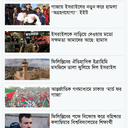
গাজায় ইসরাইলের নতুন করে হামলা
‘অগ্রহণযোগ্য’: ইইউ
ইসরাইলকে নাড়িয়ে দেওয়ার মতো
সক্ষমতা আমাদের আছে: হামাস
ফিলিস্তিনের ঐতিহাসিক ইব্রাহিমি
মসজিদে তালা ঝুলিয়ে দিল ইসরাইল
আন্তর্জাতিক গণমাধ্যমে ঢাকার ‘মার্চ ফর
গাজা’
ফিলিস্তিনের পক্ষে বিক্ষোভ করে বহিষ্কার
কলাম্বিয়ার বিশ্ববিদ্যালয়ের শিক্ষার্থী