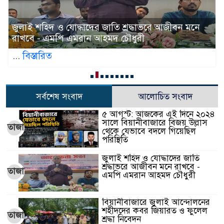
নে
জুলাই আন্দোলন ছাত্র-জনতার বীরত্বের স্মারকস্তম্ভ:
বিয়ানীবাজারের ইউএনও
...
বিস্তারিত
সর্বশেষ সংবাদ
আলোচিত সংবাদ
৫ আগস্ট: আজকের এই দিনে ২০২৪
সালে বিয়ানীবাজারে বিজয় উল্লাস
তাজা
থেকে যেভাবে বদলে গিয়েছিল
পরিস্থিতি
জুলাই শহিদ ও যোদ্ধাদের জাতি
শ্রদ্ধাভরে আজীবন মনে রাখবে -
তাজা
এমপি এমরান আহমদ চৌধুরী
বিয়ানীবাজারে জুলাই আন্দোলনের
শহীদদের কবর জিয়ারত ও ফুলেল
তাজা
শ্রদ্ধা নিবেদন