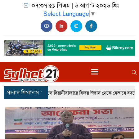
০৭:৩৭:৫৪ পিএম
|
৬ আগস্ট ২০২৬ খ্রিঃ
Select Language
▼
সংবাদ শিরোনাম :
ীবাজারে বিজয় উল্লাস থেকে যেভাবে বদলে গিয়েছিল পরিস্থিতি
জুলাই শ