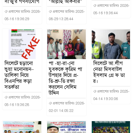
সা'জু'র গণসংযোগ
‘আল্লাহু আকবার’
প্রকাশের তারিখঃ 2026-
প্রকাশের তারিখঃ 2026-
প্রকাশের তারিখঃ 2025-
05-16 19:36:44
05-16 19:36:29
08-29 13:28:44
সিলেটে ছড়ানো
পা -হা-রা-নো
সিলেটে আ.লীগ
ভুয়া মনোনয়ন–
যুবককে কৃত্রিম পা
নেতা মিসবাউল
তালিকা নিয়ে
উপহার দিয়ে প্র-
ইসলাম গ্রে ফ তা
বিএনপির কড়া
তি-শ্রু-তি রক্ষা
র।
সতর্কতা
করলেন সেলিম
প্রকাশের তারিখঃ 2025-
উদ্দিন
প্রকাশের তারিখঃ 2026-
04-14 19:30:06
প্রকাশের তারিখঃ 2026-
05-16 19:36:28
02-01 14:05:22