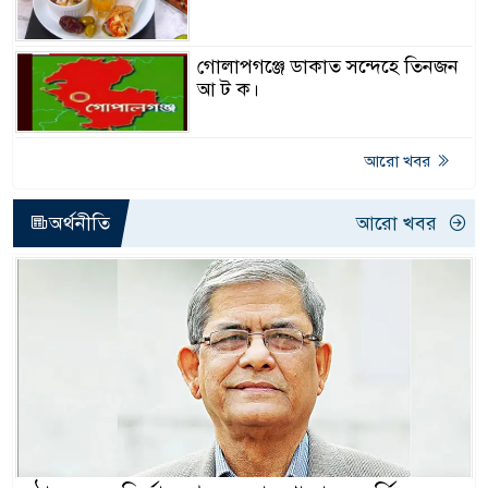
গোলাপগঞ্জে ডাকাত সন্দেহে তিনজন
আ ট ক।
আরো খবর
অর্থনীতি
আরো খবর