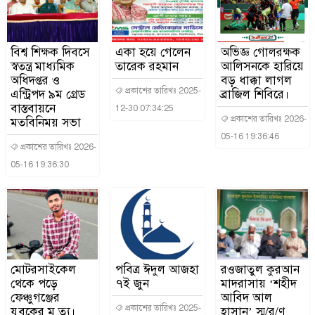
বিশ্ব শিক্ষক দিবসে
একা হয়ে গেলেন
অভিজ্ঞ গোলরক্ষক
স্বতন্ত্র মাধ্যমিক
তারেক রহমান
আলিসনকে হারিয়ে
অধিদপ্তর ও
বড় ধাক্কা লাগল
প্রকাশের তারিখঃ 2025-
এন্ট্রিপদ ৯ম গ্রেড
ব্রাজিল শিবিরে।
বাস্তবায়নে
12-30 07:34:25
প্রকাশের তারিখঃ 2026-
মতবিনিময় সভা
05-16 19:36:46
প্রকাশের তারিখঃ 2026-
05-16 19:36:30
মোটরসাইকেল
পবিত্র ঈদুল আজহা
রওজাতুল কুরআন
থেকে পড়ে
৭ই জুন
মাদরাসায় ‘শহীদ
ফেঞ্চুগঞ্জের
আবিদ আল
প্রকাশের তারিখঃ 2025-
যুবকের মৃ ত্যু।
হাসান’ স্ম/র/ণ