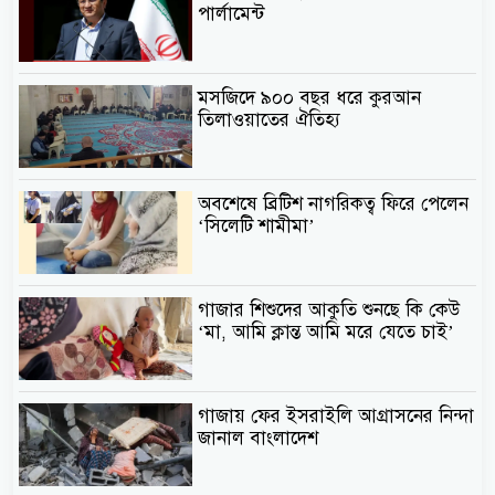
পার্লামেন্ট
মসজিদে ৯০০ বছর ধরে কুরআন
তিলাওয়াতের ঐতিহ্য
অবশেষে ব্রিটিশ নাগরিকত্ব ফিরে পেলেন
‘সিলেটি শামীমা’
গাজার শিশুদের আকুতি শুনছে কি কেউ
‘মা, আমি ক্লান্ত আমি মরে যেতে চাই’
গাজায় ফের ইসরাইলি আগ্রাসনের নিন্দা
জানাল বাংলাদেশ