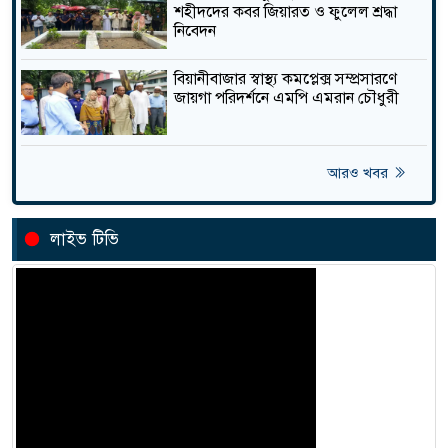
শহীদদের কবর জিয়ারত ও ফুলেল শ্রদ্ধা
জনবল ও জন্মনিয়ন্ত্রণ সামগ্রীর
নিবেদন
সংকটে বিয়ানীবাজারে বেড়েছে
তাজা
জন্মহার
বিয়ানীবাজার স্বাস্থ্য কমপ্লেক্স সম্প্রসারণে
জায়গা পরিদর্শনে এমপি এমরান চৌধুরী
জগন্নাথপু‌রে নৌকা ডু‌বি‌তে ২ জনের
মরদেহ উদ্ধার , নিখোঁজ ২
তাজা
আরও খবর
লাইভ টিভি