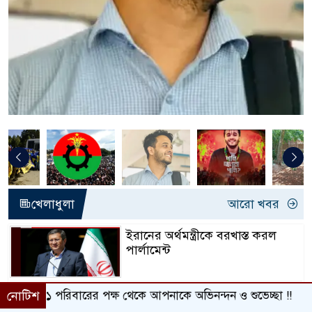
খেলাধুলা
আরো খবর
ইরানের অর্থমন্ত্রীকে বরখাস্ত করল
পার্লামেন্ট
মসজিদে ৯০০ বছর ধরে কুরআন
েকে আপনাকে অভিনন্দন ও শুভেচ্ছা !!
নোটিশ
তিলাওয়াতের ঐতিহ্য