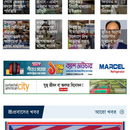
থেকে যেভাবে
রাখবে - এমপি
স্মারকস্তম্ভ:
জিয়ারত ও
বদলে গিয়েছিল
এমরান আহমদ
বিয়ানীবাজারের
ফুলেল শ্রদ্ধা
জুলাই
পরিস্থিতি
চৌধুরী
ইউএনও
নিবেদন
গণঅভ্যুত্থান
প্রবাসীর মৃত্যুর
উদযাপন ২০২৬
পরপরই জমি
উপলক্ষে নর্থ
দখলের চেষ্টা:
ইস্ট মেডিকেল
জগন্নাথপুরে
দিরাইয়ে
কলেজ
সন্ত্রাসী হামলায়
সীমান্তিকের
মুক্তির আগেই
হাসপাতালে
যুবক
উদ্যোগে বিশ্ব
ব্যারিস্টার
আলোচনা ও
আশঙ্কাজনক,
মাতৃদুগ্ধ সপ্তাহ
সুমনের জামিন
দোয়া মাহফিল
মামলা দায়ের
উদযাপন
স্থগিত
প্রবাসের খবর
আরো খবর