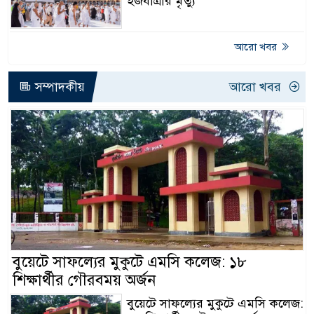
হজযাত্রীর মৃত্যু
আরো খবর
সম্পাদকীয়
আরো খবর
বুয়েটে সাফল্যের মুকুটে এমসি কলেজ: ১৮
শিক্ষার্থীর গৌরবময় অর্জন
বুয়েটে সাফল্যের মুকুটে এমসি কলেজ: