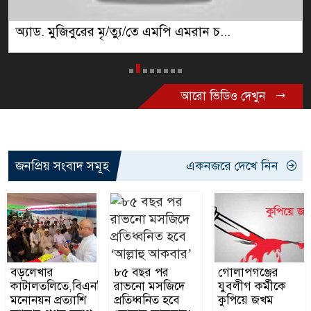
শহীদ প্রেসিডেন্ট জিয়াউর রহমানের ৪৫তম শাহ...
আরো ভিডিও দেখুন
জনপ্রিয় সংবাদ সমূহ
একনজরে দেখে নিন
বড়লেখার
৮৫ বছর পর
গোলাপগঞ্জের
কাটালতলিতে,বিএনপির
রাভনো মসজিদে
যুবলীগ কর্মীকে
মনোনয়ন প্রত্যাশি
প্রতিধ্বনিত হবে
কুপিয়ে জখম